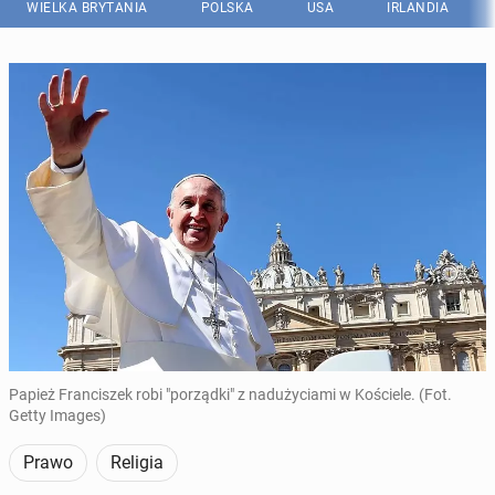
WIELKA BRYTANIA
POLSKA
USA
IRLANDIA
Papież Franciszek robi "porządki" z nadużyciami w Kościele. (Fot.
Getty Images)
Prawo
Religia