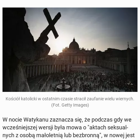
Kościół ka­to­lic­ki w ostat­nim czasie stracił za­ufa­nie wielu wier­nych.
(Fot. Getty Images)
W nocie Wa­ty­ka­nu za­zna­cza się, że podczas gdy we
wcze­śniej­szej wersji była mowa o "aktach sek­su­al­
nych z osobą ma­ło­let­nią lub bez­bron­ną", w nowej jest