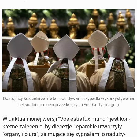
Do­stoj­ni­cy ko­ściel­ni za­mia­ta­li pod dywan przy­pad­ki wy­ko­rzy­sty­wa­nia
sek­su­al­ne­go dzieci przez księży... (Fot. Getty Images)
W uak­tu­al­nio­nej wersji "Vos estis lux mundi" jest kon­
kret­ne za­le­ce­nie, by die­ce­zje i epar­chie utwo­rzy­ły
"organy i biura", zaj­mu­ją­ce się sy­gna­ła­mi o nad­uży­