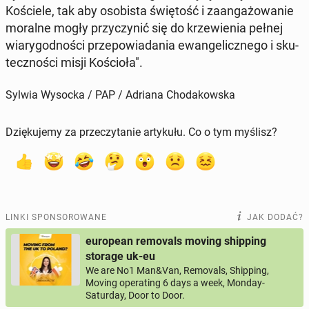
Ko­ście­le, tak aby oso­bi­sta świę­tość i za­an­ga­żo­wa­nie
moralne mogły przy­czy­nić się do krze­wie­nia pełnej
wia­ry­god­no­ści prze­po­wia­da­nia ewan­ge­licz­ne­go i sku­
tecz­no­ści misji Ko­ścio­ła".
Sylwia Wysocka / PAP / Adriana Chodakowska
Dziękujemy za przeczytanie artykułu. Co o tym myślisz?
LINKI SPONSOROWANE
JAK DODAĆ?
european removals moving shipping
storage uk-eu
We are No1 Man&Van, Removals, Shipping,
Moving operating 6 days a week, Monday-
Saturday, Door to Door.