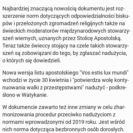
Naj­bar­dziej zna­czą­cą no­wo­ścią do­ku­men­tu jest roz­
sze­rze­nie norm do­ty­czą­cych od­po­wie­dzial­no­ści bi­sku­
pów i prze­ło­żo­nych zgro­ma­dzeń re­li­gij­nych także na
świec­kich mo­de­ra­to­rów mię­dzy­na­ro­do­wych sto­wa­rzy­
szeń wier­nych, uzna­nych przez Stolicę Apo­stol­ską.
Teraz także świeccy stojący na czele takich sto­wa­rzy­
szeń są zo­bo­wią­za­ni do tego, by zgła­szać nad­uży­cia,
o których się do­wie­dzie­li.
Nowa wersja listu apo­stol­skie­go "Vos estis lux mundi"
wchodzi w życie 30 kwiet­nia i "po­twier­dza wolę kon­ty­
nu­owa­nia walki z prze­stęp­stwa­mi" nadużyć - pod­kre­
ślo­no w Wa­ty­ka­nie.
W do­ku­men­cie zawarto też inne zmiany w celu zhar­
mo­ni­zo­wa­nia pro­ce­dur prze­ciw­ko nad­uży­ciom z
normami wpro­wa­dzo­ny­mi od 2019 roku. Jest wśród
nich norma do­ty­czą­ca bez­bron­nych osób do­ro­słych.