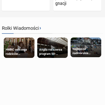
gna­cji
›
Rolki Wiadomości
Najlepsze
HMRC ostrzega
Anglia rozszerza
nadmorskie
rodziców
program 50-
miasteczko blisko
pobierających Child
procentowych
Londynu
Benefit. Mogą być
zniżek kolejowych
zobowiązani do
na 18-latków
zwrotu zasiłku