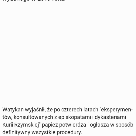
Watykan wy­ja­śnił, że po czte­rech latach "eks­pe­ry­men­
tów, kon­sul­to­wa­nych z epi­sko­pa­ta­mi i dy­ka­ste­ria­mi
Kurii Rzym­skiej" papież po­twier­dza i ogłasza w sposób
de­fi­ni­tyw­ny wszyst­kie pro­ce­du­ry.