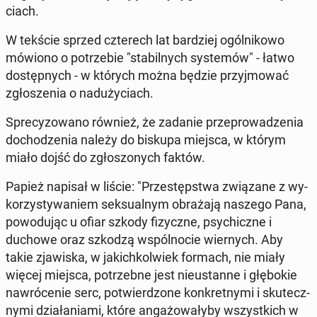
ciach.
W tekście sprzed czte­rech lat bar­dziej ogól­ni­ko­wo
mówiono o po­trze­bie "sta­bil­nych sys­te­mów" - łatwo
do­stęp­nych - w których można będzie przyj­mo­wać
zgło­sze­nia o nad­uży­ciach.
Spre­cy­zo­wa­no również, że zadanie prze­pro­wa­dze­nia
do­cho­dze­nia należy do biskupa miejsca, w którym
miało dojść do zgło­szo­nych faktów.
Papież napisał w liście: "Prze­stęp­stwa zwią­za­ne z wy­
ko­rzy­sty­wa­niem sek­su­al­nym ob­ra­ża­ją naszego Pana,
po­wo­du­jąc u ofiar szkody fi­zycz­ne, psy­chicz­ne i
duchowe oraz szkodzą wspól­no­cie wier­nych. Aby
takie zja­wi­ska, w ja­kich­kol­wiek formach, nie miały
więcej miejsca, po­trzeb­ne jest nie­ustan­ne i głę­bo­kie
na­wró­ce­nie serc, po­twier­dzo­ne kon­kret­ny­mi i sku­tecz­
ny­mi dzia­ła­nia­mi, które an­ga­żo­wa­ły­by wszyst­kich w