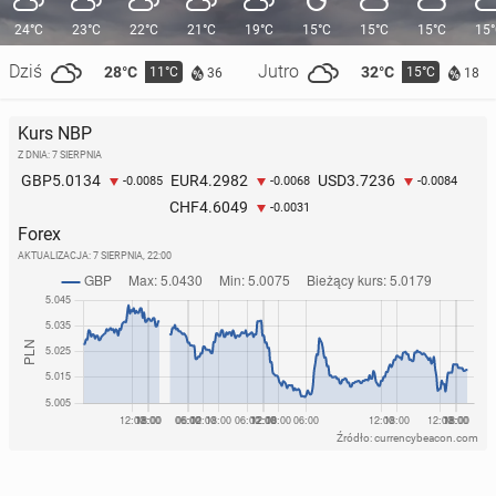
24°C
23°C
22°C
21°C
19°C
15°C
15°C
15°C
15
Dziś
Jutro
28°C
32°C
11°C
15°C
36
18
Kurs NBP
Z DNIA: 7 SIERPNIA
5.0134
4.2982
3.7236
GBP
EUR
USD
-0.0085
-0.0068
-0.0084
4.6049
CHF
-0.0031
Forex
AKTUALIZACJA:
7 SIERPNIA, 22:00
Źródło: currencybeacon.com