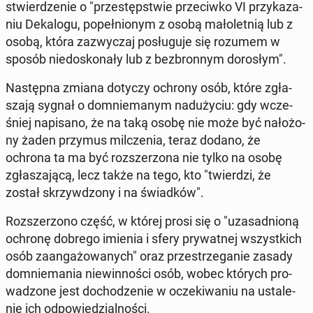
stwier­dze­nie o "prze­stęp­stwie prze­ciw­ko VI przy­ka­za­
niu De­ka­lo­gu, po­peł­nio­nym z osobą ma­ło­let­nią lub z
osobą, która za­zwy­czaj po­słu­gu­je się rozumem w
sposób nie­do­sko­na­ły lub z bez­bron­nym do­ro­słym".
Na­stęp­na zmiana dotyczy ochrony osób, które zgła­
sza­ją sygnał o do­mnie­ma­nym nad­uży­ciu: gdy wcze­
śniej na­pi­sa­no, że na taką osobę nie może być na­ło­żo­
ny żaden przymus mil­cze­nia, teraz dodano, że
ochrona ta ma być roz­sze­rzo­na nie tylko na osobę
zgła­sza­ją­cą, lecz także na tego, kto "twier­dzi, że
został skrzyw­dzo­ny i na świad­ków".
Roz­sze­rzo­no część, w której prosi się o "uza­sad­nio­ną
ochronę dobrego imienia i sfery pry­wat­nej wszyst­kich
osób za­an­ga­żo­wa­nych" oraz prze­strze­ga­nie zasady
do­mnie­ma­nia nie­win­no­ści osób, wobec których pro­
wa­dzo­ne jest do­cho­dze­nie w ocze­ki­wa­niu na usta­le­
nie ich od­po­wie­dzial­no­ści.