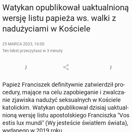
Watykan opu­bli­ko­wał uak­tu­al­nio­ną
wersję listu papieża ws. walki z
nad­uży­cia­mi w Ko­ście­le
25 MARCA 2023, 16:00
Ten tekst przeczytasz w 3 minuty
Papież Fran­ci­szek de­fi­ni­tyw­nie za­twier­dził pro­
ce­du­ry, mające na celu za­po­bie­ga­nie i zwal­cza­
nie zja­wi­ska nadużyć sek­su­al­nych w Ko­ście­le
ka­to­lic­kim. Watykan opu­bli­ko­wał dzisiaj uak­tu­al­
nio­ną wersję listu apo­stol­skie­go Fran­cisz­ka "Vos
estis lux mundi" (Wy je­ste­ście świa­tłem świata),
wy­da­ne­go w 2019 roku.