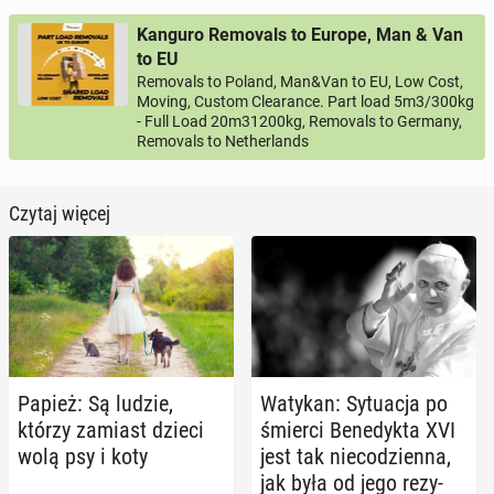
Kanguro Removals to Europe, Man & Van
to EU
Removals to Poland, Man&Van to EU, Low Cost,
Moving, Custom Clearance. Part load 5m3/300kg
- Full Load 20m31200kg, Removals to Germany,
Removals to Netherlands
Czytaj więcej
Papież: Są ludzie,
Watykan: Sy­tu­acja po
którzy zamiast dzieci
śmierci Be­ne­dyk­ta XVI
wolą psy i koty
jest tak nie­co­dzien­na,
jak była od jego re­zy­