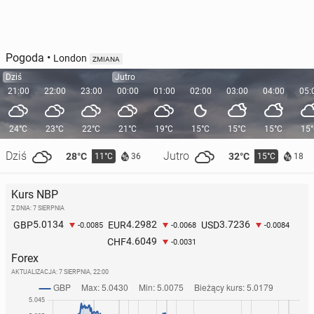
Pogoda
•
London
ZMIANA
Dziś
Jutro
21:00
22:00
23:00
00:00
01:00
02:00
03:00
04:00
05:
24°C
23°C
22°C
21°C
19°C
15°C
15°C
15°C
15
Dziś
Jutro
28°C
32°C
11°C
15°C
36
18
Kurs NBP
Z DNIA: 7 SIERPNIA
5.0134
4.2982
3.7236
GBP
EUR
USD
-0.0085
-0.0068
-0.0084
4.6049
CHF
-0.0031
Forex
AKTUALIZACJA:
7 SIERPNIA, 22:00