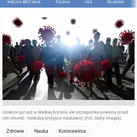
WIELKA BRYTANIA
POLSKA
USA
IRLANDIA
Omikron już jest w Wielkiej Brytanii, ale szczepionka powinna przed
nim chronić - twierdzą brytyjscy naukowcy. (Fot. Getty Images)
Zdrowie
Nauka
Koronawirus