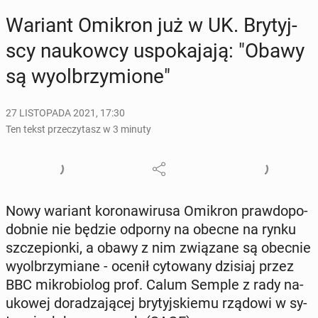
Wariant Omikron już w UK. Bry­tyj­
scy na­ukow­cy uspo­ka­ja­ją: "Obawy
są wy­ol­brzy­mio­ne"
27 LISTOPADA 2021, 17:30
Ten tekst przeczytasz w 3 minuty
Nowy wariant ko­ro­na­wi­ru­sa Omikron praw­do­po­
dob­nie nie będzie odporny na obecne na rynku
szcze­pion­ki, a obawy z nim zwią­za­ne są obecnie
wy­ol­brzy­mia­ne - ocenił cy­to­wa­ny dzisiaj przez
BBC mi­kro­bio­log prof. Calum Semple z rady na­
uko­wej do­ra­dza­ją­cej bry­tyj­skie­mu rządowi w sy­