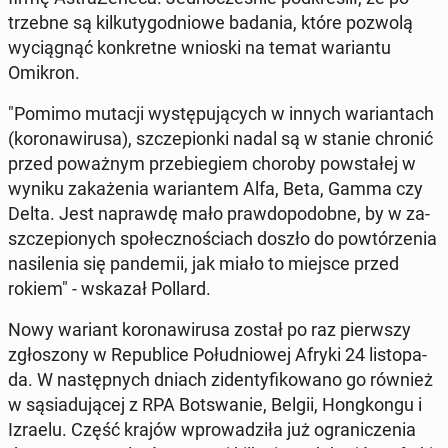
trzeb­ne są kil­ku­ty­go­dnio­we badania, które pozwolą
wy­cią­gnąć kon­kret­ne wnioski na temat wa­rian­tu
Omikron.
"Pomimo mutacji wy­stę­pu­ją­cych w innych wa­rian­tach
(ko­ro­na­wi­ru­sa), szcze­pion­ki nadal są w stanie chronić
przed po­waż­nym prze­bie­giem choroby po­wsta­łej w
wyniku za­ka­że­nia wa­rian­tem Alfa, Beta, Gamma czy
Delta. Jest na­praw­dę mało praw­do­po­dob­ne, by w za­
szcze­pio­nych spo­łecz­no­ściach doszło do po­wtó­rze­nia
na­si­le­nia się pan­de­mii, jak miało to miejsce przed
rokiem" - wskazał Pollard.
Nowy wariant ko­ro­na­wi­ru­sa został po raz pierw­szy
zgło­szo­ny w Re­pu­bli­ce Po­łu­dnio­wej Afryki 24 li­sto­pa­
da. W na­stęp­nych dniach zi­den­ty­fi­ko­wa­no go również
w są­sia­du­ją­cej z RPA Bot­swa­nie, Belgii, Hong­kon­gu i
Izraelu. Część krajów wpro­wa­dzi­ła już ogra­ni­cze­nia