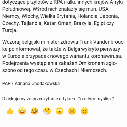
do­ty­czą­ce przy­lo­tów z RPA i kilku innych krajów Afryki
Po­łu­dnio­wej. Wśród nich zna­la­zły się m.in. USA,
Niemcy, Włochy, Wielka Bry­ta­nia, Ho­lan­dia, Japonia,
Czechy, Taj­lan­dia, Katar, Oman, Bra­zy­lia, Egipt czy
Turcja.
Wczoraj bel­gij­ski mi­ni­ster zdrowia Frank Van­den­bro­uc­
ke po­in­for­mo­wał, że także w Belgii wykryto pierw­szy
w Europie przy­pa­dek nowego wa­rian­tu ko­ro­na­wi­ru­sa.
Po­dej­rze­nia wy­stą­pie­nia zakażeń Omi­kro­nem zgło­
szo­no od tego czasu w Cze­chach i Niem­czech.
PAP / Adriana Chodakowska
Dziękujemy za przeczytanie artykułu. Co o tym myślisz?