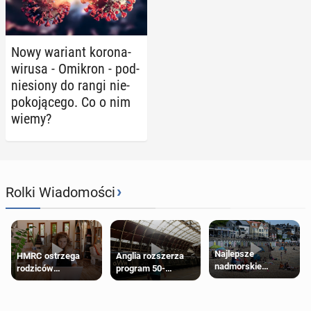
Nowy wariant ko­ro­na­
wi­ru­sa - Omikron - pod­
nie­sio­ny do rangi nie­
po­ko­ją­ce­go. Co o nim
wiemy?
›
Rolki Wiadomości
Najlepsze
HMRC ostrzega
Anglia rozszerza
nadmorskie
rodziców
program 50-
miasteczko blisko
pobierających Child
procentowych
Londynu
Benefit. Mogą być
zniżek kolejowych
zobowiązani do
na 18-latków