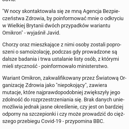
"W nocy skon­tak­to­wa­ła się ze mną Agencja Bez­pie­
czeń­stwa Zdrowia, by po­in­for­mo­wać mnie o od­kry­ciu
w Wiel­kiej Bry­ta­nii dwóch przy­pad­ków wa­rian­tu
Omikron" - wy­ja­śnił Javid.
Chorzy oraz miesz­ka­ją­ce z nimi osoby zostali po­pro­
sze­ni o sa­mo­izo­la­cję, podczas gdy pro­wa­dzo­ne są
dalsze badania i trwa usta­la­nie listy osób, z którymi
mieli stycz­ność - po­in­for­mo­wa­ło mi­ni­ster­stwo.
Wariant Omikron, za­kwa­li­fi­ko­wa­ny przez Świa­to­wą Or­
ga­ni­za­cję Zdrowia jako "nie­po­ko­ją­cy", zawiera
mutacje, które naj­praw­do­po­dob­niej zwięk­szy­ły jego
zdol­ność do roz­prze­strze­nia­nia się. Brak danych unie­
moż­li­wia jednak jasne okre­śle­nie, czy jest on bar­dziej
odporny na szcze­pion­ki i czy może pro­wa­dzić do cięż­
sze­go prze­bie­gu Covid-19 - przy­po­mi­na BBC.