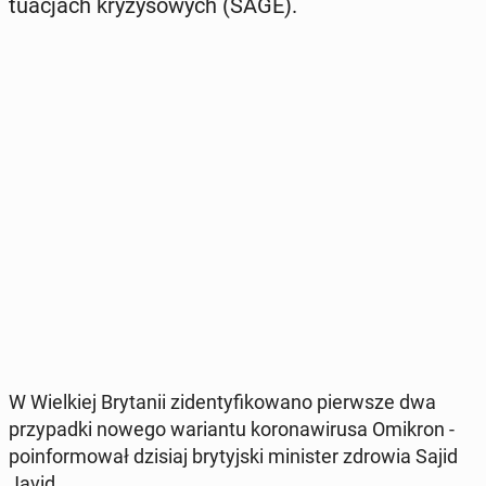
tu­acjach kry­zy­so­wych (SAGE).
W Wiel­kiej Bry­ta­nii zi­den­ty­fi­ko­wa­no pierw­sze dwa
przy­pad­ki nowego wa­rian­tu ko­ro­na­wi­ru­sa Omikron -
po­in­for­mo­wał dzisiaj bry­tyj­ski mi­ni­ster zdrowia Sajid
Javid.