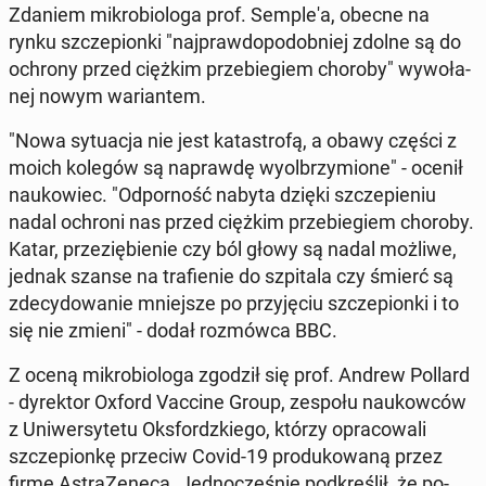
Zdaniem mi­kro­bio­lo­ga prof. Sem­ple­'a, obecne na
rynku szcze­pion­ki "naj­praw­do­po­dob­niej zdolne są do
ochrony przed ciężkim prze­bie­giem choroby" wy­wo­ła­
nej nowym wa­rian­tem.
"Nowa sy­tu­acja nie jest ka­ta­stro­fą, a obawy części z
moich kolegów są na­praw­dę wy­ol­brzy­mio­ne" - ocenił
na­uko­wiec. "Od­por­ność nabyta dzięki szcze­pie­niu
nadal ochroni nas przed ciężkim prze­bie­giem choroby.
Katar, prze­zię­bie­nie czy ból głowy są nadal możliwe,
jednak szanse na tra­fie­nie do szpi­ta­la czy śmierć są
zde­cy­do­wa­nie mniej­sze po przy­ję­ciu szcze­pion­ki i to
się nie zmieni" - dodał roz­mów­ca BBC.
Z oceną mi­kro­bio­lo­ga zgodził się prof. Andrew Pollard
- dy­rek­tor Oxford Vaccine Group, zespołu na­ukow­ców
z Uni­wer­sy­te­tu Oks­fordz­kie­go, którzy opra­co­wa­li
szcze­pion­kę przeciw Covid-19 pro­du­ko­wa­ną przez
firmę Astra­Ze­ne­ca. Jed­no­cze­śnie pod­kre­ślił, że po­