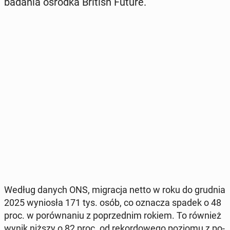
badania ośrodka British Future.
Według danych ONS, mi­gra­cja netto w roku do grudnia
2025 wy­nio­sła 171 tys. osób, co oznacza spadek o 48
proc. w po­rów­na­niu z po­przed­nim rokiem. To również
wynik niższy o 82 proc. od re­kor­do­we­go poziomu z po­