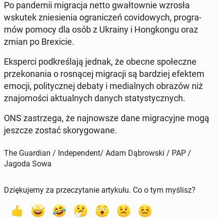
Po pan­de­mii mi­gra­cja netto gwał­tow­nie wzrosła
wskutek znie­sie­nia ogra­ni­czeń co­vi­do­wych, pro­gra­
mów pomocy dla osób z Ukrainy i Hong­kon­gu oraz
zmian po Bre­xi­cie.
Eks­per­ci pod­kre­śla­ją jednak, że obecne spo­łecz­ne
prze­ko­na­nia o ro­sną­cej mi­gra­cji są bar­dziej efektem
emocji, po­li­tycz­nej debaty i me­dial­nych obrazów niż
zna­jo­mo­ści ak­tu­al­nych danych sta­ty­stycz­nych.
ONS za­strze­ga, że naj­now­sze dane mi­gra­cyj­ne mogą
jeszcze zostać sko­ry­go­wa­ne.
The Guardian / Independent/ Adam Dąbrowski / PAP /
Jagoda Sowa
Dziękujemy za przeczytanie artykułu. Co o tym myślisz?