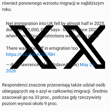
również po­now­ne­go wzrostu mi­gra­cji w naj­bliż­szym
roku.
Net im­mi­gra­tion into UK fell by almost half in 2025,
down to 171,000, ONS says - lowest since 2021
when some Covid re­stric­tions were still in place
There was a tail off in emi­gra­tion too
https://t.co/7imKFSs7BH
— dave law­ren­ce ððð (@dave43law)
May 21,
2026
Re­spon­den­ci znacz­nie prze­ce­nia­ją także udział osób
ubie­ga­ją­cych się o azyl w cał­ko­wi­tej imi­gra­cji. Średnio
sza­co­wa­li go na 33 proc., podczas gdy rze­czy­wi­sty
poziom wynosi około 9 proc.