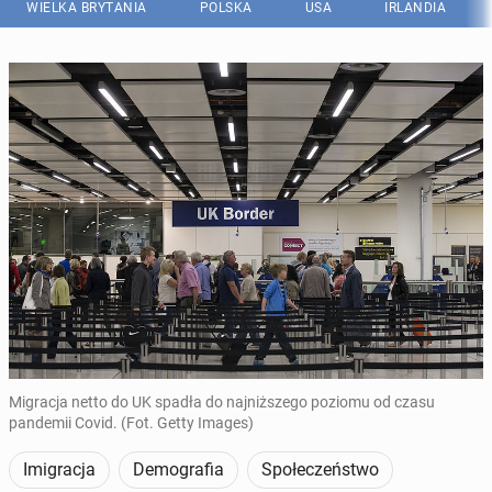
WIELKA BRYTANIA
POLSKA
USA
IRLANDIA
Migracja netto do UK spadła do najniższego poziomu od czasu
pandemii Covid. (Fot. Getty Images)
Imigracja
Demografia
Społeczeństwo