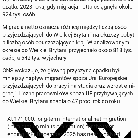
cząt­ku 2023 roku, gdy mi­gra­cja netto osią­gnę­ła około
924 tys. osób.
Mi­gra­cja netto oznacza różnicę między liczbą osób
przy­jeż­dża­ją­cych do Wiel­kiej Bry­ta­nii na dłuższy pobyt
a liczbą osób opusz­cza­ją­cych kraj. W ana­li­zo­wa­nym
okresie do Wiel­kiej Bry­ta­nii przy­je­cha­ło około 813 tys.
osób, a 642 tys. wy­je­cha­ły.
ONS wska­zu­je, że główną przy­czy­ną spadku był
mniej­szy napływ mi­gran­tów spoza Unii Eu­ro­pej­skiej
przy­jeż­dża­ją­cych do pracy i na studia oraz wzrost emi­
gra­cji. Liczba pra­cow­ni­ków spoza UE przy­by­wa­ją­cych
do Wiel­kiej Bry­ta­nii spadła o 47 proc. rok do roku.
At 171,000, long-term in­ter­na­tio­nal net mi­gra­tion
(im­mi­gra­tion minus emi­gra­tion) for the year
ending (YE) De­cem­ber 2025 has nearly halved