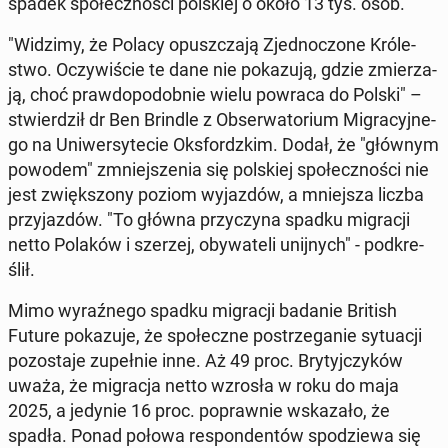
spadek spo­łecz­no­ści pol­skiej o około 13 tys. osób.
"Widzimy, że Polacy opusz­cza­ją Zjed­no­czo­ne Kró­le­
stwo. Oczy­wi­ście te dane nie po­ka­zu­ją, gdzie zmie­rza­
ją, choć praw­do­po­dob­nie wielu powraca do Polski" –
stwier­dził dr Ben Brindle z Ob­ser­wa­to­rium Mi­gra­cyj­ne­
go na Uni­wer­sy­te­cie Oks­fordz­kim. Dodał, że "głównym
powodem" zmniej­sze­nia się pol­skiej spo­łecz­no­ści nie
jest zwięk­szo­ny poziom wy­jaz­dów, a mniej­sza liczba
przy­jaz­dów. "To główna przy­czy­na spadku mi­gra­cji
netto Polaków i szerzej, oby­wa­te­li unij­nych" - pod­kre­
ślił.
Mimo wy­raź­ne­go spadku mi­gra­cji badanie British
Future po­ka­zu­je, że spo­łecz­ne po­strze­ga­nie sy­tu­acji
po­zo­sta­je zu­peł­nie inne. Aż 49 proc. Bry­tyj­czy­ków
uważa, że mi­gra­cja netto wzrosła w roku do maja
2025, a jedynie 16 proc. po­praw­nie wska­za­ło, że
spadła. Ponad połowa re­spon­den­tów spo­dzie­wa się