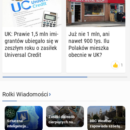
UK: Prawie 1,5 mln imi­
Już nie 1 mln, ani
gran­tów ubie­ga­ło się w
nawet 900 tys. Ilu
zeszłym roku o zasiłek
Polaków mieszka
Uni­ver­sal Credit
obecnie w UK?
1
›
Rolki Wiadomości
Zasiłki dla osób
Sztuczna
BBC Weather
cierpiących na
inteligencja
zapowiada szóstą
schorzenia