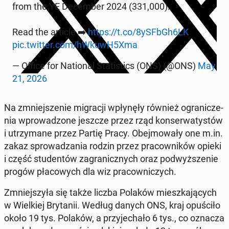
from the YE De­cem­ber 2024 (331,000).
Read the article ➡️
https://t.co/8ySFbGh6LK
pic.twitter.com/hWkuwH5Xma
— Office for Na­tio­nal Sta­ti­stics (ONS) (@ONS)
May
21, 2026
Na zmniej­sze­nie mi­gra­cji wpły­nę­ły również ogra­ni­cze­
nia wpro­wa­dzo­ne jeszcze przez rząd kon­ser­wa­ty­stów
i utrzy­ma­ne przez Partię Pracy. Obej­mo­wa­ły one m.in.
zakaz spro­wa­dza­nia rodzin przez pra­cow­ni­ków opieki
i część stu­den­tów za­gra­nicz­nych oraz pod­wyż­sze­nie
progów pła­co­wych dla wiz pra­cow­ni­czych.
Zmniej­szy­ła się także liczba Polaków miesz­ka­ją­cych
w Wiel­kiej Bry­ta­nii. Według danych ONS, kraj opu­ści­ło
około 19 tys. Polaków, a przy­je­cha­ło 6 tys., co oznacza