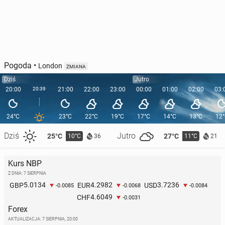
Pogoda
•
London
ZMIANA
Dziś
Jutro
20:00
20:39
21:00
22:00
23:00
00:00
01:00
02:00
03:
24°C
23°C
22°C
19°C
17°C
14°C
13°C
12
Dziś
Jutro
25°C
27°C
10°C
11°C
36
21
Kurs NBP
Z DNIA: 7 SIERPNIA
5.0134
4.2982
3.7236
GBP
EUR
USD
-0.0085
-0.0068
-0.0084
4.6049
CHF
-0.0031
Forex
AKTUALIZACJA:
7 SIERPNIA, 20:00