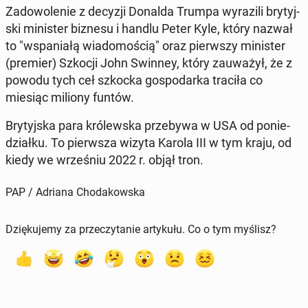
Za­do­wo­le­nie z decyzji Donalda Trumpa wy­ra­zi­li bry­tyj­
ski mi­ni­ster biznesu i handlu Peter Kyle, który nazwał
to "wspa­nia­łą wia­do­mo­ścią" oraz pierw­szy mi­ni­ster
(premier) Szkocji John Swinney, który za­uwa­żył, że z
powodu tych ceł szkocka go­spo­dar­ka traciła co
miesiąc miliony funtów.
Bry­tyj­ska para kró­lew­ska prze­by­wa w USA od po­nie­
dział­ku. To pierw­sza wizyta Karola III w tym kraju, od
kiedy we wrze­śniu 2022 r. objął tron.
PAP / Adriana Chodakowska
Dziękujemy za przeczytanie artykułu. Co o tym myślisz?