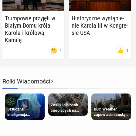
Trum­po­wie przy­ję­li w
Hi­sto­rycz­ne wy­stą­pie­
Białym Domu króla
nie Karola III w Kon­gre­
Karola i królową
sie USA
Kamilę
1
1
›
Rolki Wiadomości
Zasiłki dla osób
Sztuczna
BBC Weather
cierpiących na
inteligencja
zapowiada szóstą
schorzenia
próbowała oszukać
falę upałów w
psychiczne
człowieka
Londynie