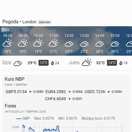
Pogoda
•
London
ZMIANA
Dziś
08:00
09:00
10:00
11:00
12:00
13:00
14:00
15:00
16:
18°C
18°C
19°C
21°C
24°C
27°C
28°C
29°C
29
Dziś
Jutro
29°C
32°C
12°C
14°C
24
18
Kurs NBP
Z DNIA: 7 SIERPNIA
5.0134
4.2982
3.7236
GBP
EUR
USD
-0.0085
-0.0068
-0.0084
4.6049
CHF
-0.0031
Forex
AKTUALIZACJA:
7 SIERPNIA, 22:00