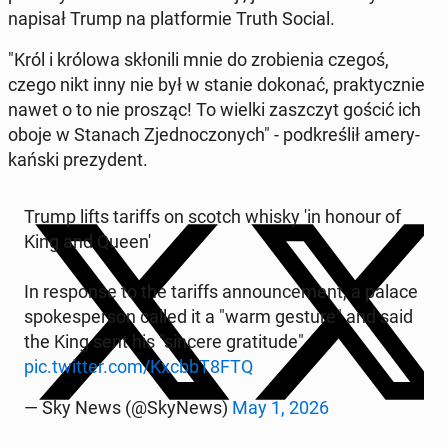
napisał Trump na plat­for­mie Truth Social.
"Król i królowa skło­ni­li mnie do zro­bie­nia czegoś,
czego nikt inny nie był w stanie dokonać, prak­tycz­nie
nawet o to nie prosząc! To wielki za­szczyt gościć ich
oboje w Stanach Zjed­no­czo­nych" - pod­kre­ślił ame­ry­
kań­ski pre­zy­dent.
Trump lifts tariffs on scotch whisky 'in honour of
King and Queen'
In re­spon­se to the tariffs an­no­un­ce­ment, a palace
spo­ke­sper­son called it a "warm gesture" and said
the King sent his "sincere gra­ti­tu­de"
pic.twitter.com/KxcbbT8FTQ
— Sky News (@SkyNews)
May 1, 2026