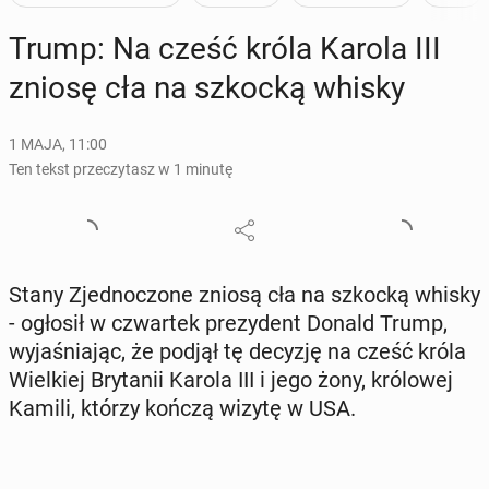
Trump: Na cześć króla Karola III
zniosę cła na szkocką whisky
1 MAJA, 11:00
Ten tekst przeczytasz w 1 minutę
Stany Zjed­no­czo­ne zniosą cła na szkocką whisky
- ogłosił w czwar­tek pre­zy­dent Donald Trump,
wy­ja­śnia­jąc, że podjął tę decyzję na cześć króla
Wiel­kiej Bry­ta­nii Karola III i jego żony, kró­lo­wej
Kamili, którzy kończą wizytę w USA.