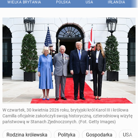
WIELKA BRYTANIA
POLSKA
USA
IRLANDIA
W czwartek, 30 kwietnia 2026 roku, brytyjski król Karol III i królowa
Camilla oficjalnie zakończyli swoją historyczną, czterodniową wizytę
państwową w Stanach Zjednoczonych. (Fot. Getty Images)
Rodzina królewska
Polityka
Gospodarka
USA