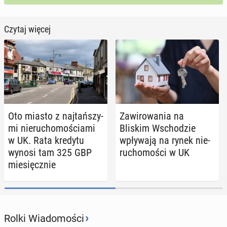
Czytaj więcej
Oto miasto z naj­tań­szy­
Za­wi­ro­wa­nia na
mi nie­ru­cho­mo­ścia­mi
Bliskim Wscho­dzie
w UK. Rata kredytu
wpły­wa­ją na rynek nie­
wynosi tam 325 GBP
ru­cho­mo­ści w UK
mie­sięcz­nie
›
Rolki Wiadomości