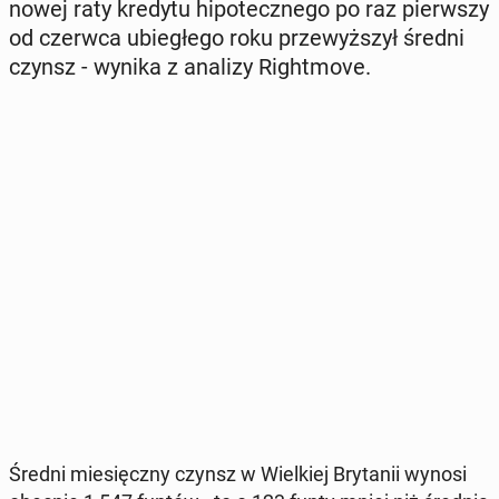
nowej raty kredytu hi­po­tecz­ne­go po raz pierw­szy
od czerwca ubie­głe­go roku prze­wyż­szył średni
czynsz - wynika z analizy Ri­ght­mo­ve.
Średni mie­sięcz­ny czynsz w Wiel­kiej Bry­ta­nii wynosi