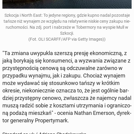
Szkocja i North East: To jedyne regiony, gdzie kupno nadal po­zo­sta­je
tańsze niż wynajem ze względu na re­la­tyw­nie niskie ceny zakupu nie­
ru­cho­mo­ści. Na zdj. port i na­brze­że w To­ber­mo­ry na wyspie Mull w
Szkocji.
(Fot. OLI SCARFF/AFP via Getty Images))
"Ta zmiana uwy­pu­kla szerszą presję eko­no­micz­ną, z
jaką bo­ry­ka­ją się kon­su­men­ci, a wy­zwa­nia zwią­za­ne z
przy­stęp­no­ścią cenową są od­czu­wal­ne zarówno w
przy­pad­ku wynajmu, jak i zakupu. Chociaż wynajem
może wydawać się sto­sun­ko­wo tańszy w krótkim
okresie, nie­ko­niecz­nie oznacza to, że jest ogólnie bar­
dziej przy­stęp­ny cenowo, zwłasz­cza że najemcy nadal
muszą radzić sobie z kosz­ta­mi utrzy­ma­nia i ogra­ni­czo­
ną podażą miesz­kań" - ocenia Nathan Emerson, dy­rek­
tor ge­ne­ral­ny Pro­per­ty­mark.