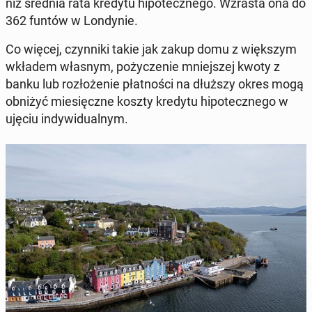
niż średnia rata kredytu hi­po­tecz­ne­go. Wzrasta ona do
362 funtów w Lon­dy­nie.
Co więcej, czyn­ni­ki takie jak zakup domu z więk­szym
wkładem własnym, po­ży­cze­nie mniej­szej kwoty z
banku lub roz­ło­że­nie płat­no­ści na dłuższy okres mogą
obniżyć mie­sięcz­ne koszty kredytu hi­po­tecz­ne­go w
ujęciu in­dy­wi­du­al­nym.