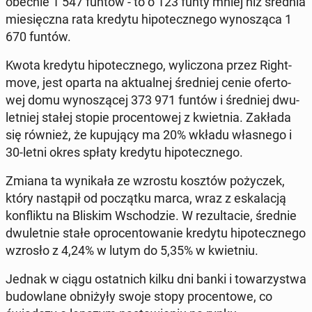
obecnie 1 547 funtów - to o 123 funty mniej niż średnia
mie­sięcz­na rata kredytu hi­po­tecz­ne­go wy­no­szą­ca 1
670 funtów.
Kwota kredytu hi­po­tecz­ne­go, wy­li­czo­na przez Ri­ght­
mo­ve, jest oparta na ak­tu­al­nej śred­niej cenie ofer­to­
wej domu wy­no­szą­cej 373 971 funtów i śred­niej dwu­
let­niej stałej stopie pro­cen­to­wej z kwiet­nia. Zakłada
się również, że ku­pu­ją­cy ma 20% wkładu wła­sne­go i
30-letni okres spłaty kredytu hi­po­tecz­ne­go.
Zmiana ta wy­ni­ka­ła ze wzrostu kosztów po­ży­czek,
który na­stą­pił od po­cząt­ku marca, wraz z eska­la­cją
kon­flik­tu na Bliskim Wscho­dzie. W re­zul­ta­cie, średnie
dwu­let­nie stałe opro­cen­to­wa­nie kredytu hi­po­tecz­ne­go
wzrosło z 4,24% w lutym do 5,35% w kwiet­niu.
Jednak w ciągu ostat­nich kilku dni banki i to­wa­rzy­stwa
bu­dow­la­ne ob­ni­ży­ły swoje stopy pro­cen­to­we, co