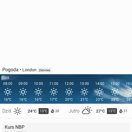
Pogoda
•
London
ZMIANA
Dziś
08:00
09:00
10:00
11:00
12:00
13:00
14:00
15:00
16:
16°C
16°C
16°C
17°C
20°C
21°C
23°C
23°C
24
Dziś
Jutro
24°C
27°C
13°C
13°C
30
31
Kurs NBP