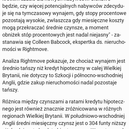
będzie, czy więcej po­ten­cjal­nych na­byw­ców zde­cy­du­
je się na tym­cza­so­wy wynajem, gdy stopy pro­cen­to­we
po­zo­sta­ją wysokie, zwłasz­cza gdy mie­sięcz­ne koszty
mogą prze­kra­czać średnie czynsze, a moment
obniżek stóp pro­cen­to­wych jest nadal nie­ja­sny" - za­
sta­na­wia się Colleen Babcock, eks­pert­ka ds. nie­ru­cho­
mo­ści w Ri­ght­mo­ve.
Analiza Ri­ght­mo­ve po­ka­zu­je, że chociaż wynajem jest
średnio tańszy niż kredyt hi­po­tecz­ny w całej Wiel­kiej
Bry­ta­nii, nie dotyczy to Szkocji i pół­noc­no-wschod­niej
Anglii, gdzie zakup nie­ru­cho­mo­ści nadal po­zo­sta­je
tańszy.
Różnica między czyn­sza­mi a ratami kredytu hi­po­tecz­
ne­go jest również znacz­nie zróż­ni­co­wa­na w różnych
re­gio­nach Wiel­kiej Bry­ta­nii. W po­łu­dnio­wo-wschod­niej
Anglii średni mie­sięcz­ny czynsz jest o 304 funty niższy