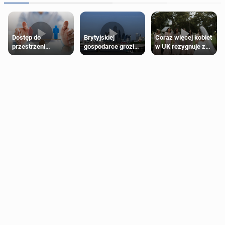
Dostęp do
Brytyjskiej
Coraz więcej kobiet
przestrzeni
gospodarce grozi
w UK rezygnuje z
przeznaczonych
recesja, jeśli
roli druhny na
dla jednej płci ma
kryzys na Bliskim
ślubie
opierać się
Wschodzie się
wyłącznie na płci
przedłuży
biologicznej