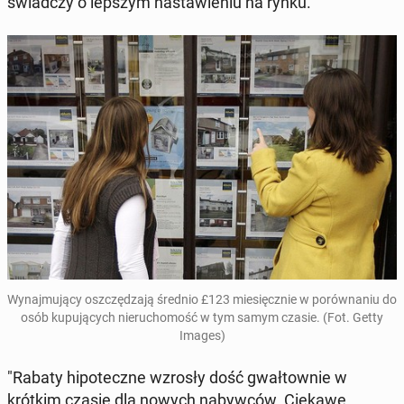
świad­czy o lepszym na­sta­wie­niu na rynku.
Wy­naj­mu­ją­cy oszczę­dza­ją średnio £123 mie­sięcz­nie w po­rów­na­niu do
osób ku­pu­ją­cych nie­ru­cho­mość w tym samym czasie. (Fot. Getty
Images)
"Rabaty hi­po­tecz­ne wzrosły dość gwał­tow­nie w
krótkim czasie dla nowych na­byw­ców. Ciekawe