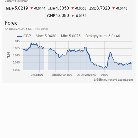
Z DNIA: 6 SIERPNIA
5.0219
4.3050
3.7320
GBP
EUR
USD
-0.0144
-0.0068
-0.0148
4.6080
CHF
-0.0164
Forex
AKTUALIZACJA:
6 SIERPNIA, 08:20
Źródło: currencybeacon.com