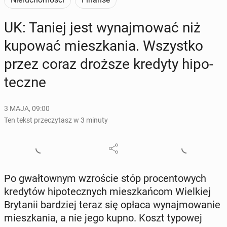
UK: Taniej jest wy­naj­mo­wać niż
kupować miesz­ka­nia. Wszyst­ko
przez coraz droższe kredyty hi­po­
tecz­ne
3 MAJA, 09:00
Ten tekst przeczytasz w 3 minuty
Po gwał­tow­nym wzro­ście stóp pro­cen­to­wych
kre­dy­tów hi­po­tecz­nych miesz­kań­com Wiel­kiej
Bry­ta­nii bar­dziej teraz się opłaca wy­naj­mo­wa­nie
miesz­ka­nia, a nie jego kupno. Koszt typowej