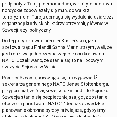
podpisały z Turcją memorandum, w którym państwa
nordyckie zobowiązały się m.in. do walki z
terroryzmem. Turcja domaga się wydalenia działaczy
organizacji kurdyjskich, którzy otrzymali, głównie w
Szwecji, azyl polityczny.
Do tej pory zarówno premier Kristersson, jak i
szefowa rządu Finlandii Sanna Marin utrzymywali, że
jest możliwe jednoczesne wejście obu krajów do
NATO. Oczekiwano, że stanie się to na lipcowym
szczycie Sojuszu w Wilnie.
Premier Szwecji, powołując się na wypowiedź
sekretarza generalnego NATO Jensa Stoltenberga,
przypomniał, że "dzięki wejściu Finlandii do Sojuszu
Szwecja stanie się bezpieczniejsza, gdyż zostanie
otoczona państwami NATO". "Jednak szwedzkie
planowanie obronne byłoby łatwiejsze, gdybyśmy
stali się członkami NATO wspólnie z Finlandią" -