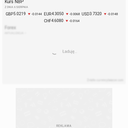
Kurs NBP
Z DNIA: 6 SIERPNIA
5.0219
4.3050
3.7320
GBP
EUR
USD
-0.0144
-0.0068
-0.0148
4.6080
CHF
-0.0164
Forex
AKTUALIZACJA:
–
Ładuję...
Źródło: currencybeacon.com