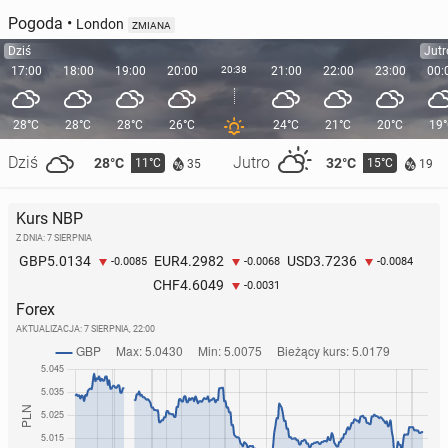
Pogoda
•
London
ZMIANA
Dziś
Jutr
17:00
18:00
19:00
20:00
20:38
21:00
22:00
23:00
00:
28°C
28°C
28°C
26°C
24°C
21°C
20°C
19
Dziś
Jutro
28°C
32°C
11°C
15°C
35
19
Kurs NBP
Z DNIA: 7 SIERPNIA
5.0134
4.2982
3.7236
GBP
EUR
USD
-0.0085
-0.0068
-0.0084
4.6049
CHF
-0.0031
Forex
AKTUALIZACJA:
7 SIERPNIA, 22:00