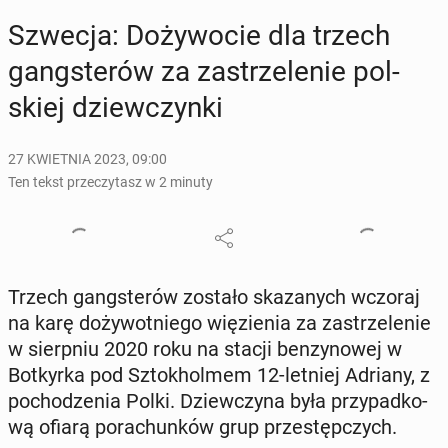
Szwecja: Do­ży­wo­cie dla trzech
gang­ste­rów za za­strze­le­nie pol­
skiej dziew­czyn­ki
27 KWIETNIA 2023, 09:00
Ten tekst przeczytasz w 2 minuty
Trzech gang­ste­rów zostało ska­za­nych wczoraj
na karę do­ży­wot­nie­go wię­zie­nia za za­strze­le­nie
w sierp­niu 2020 roku na stacji ben­zy­no­wej w
Bot­kyr­ka pod Sztok­hol­mem 12-letniej Adriany, z
po­cho­dze­nia Polki. Dziew­czy­na była przy­pad­ko­
wą ofiarą po­ra­chun­ków grup prze­stęp­czych.