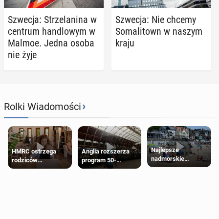
Szwecja: Strze­la­ni­na w
Szwecja: Nie chcemy
centrum han­dlo­wym w
So­ma­li­town w naszym
Malmoe. Jedna osoba
kraju
nie żyje
›
Rolki Wiadomości
Najlepsze
HMRC ostrzega
Anglia rozszerza
nadmorskie
rodziców
program 50-
miasteczko blisko
pobierających Child
procentowych
Londynu
Benefit. Mogą być
zniżek kolejowych
zobowiązani do
na 18-latków
zwrotu zasiłku