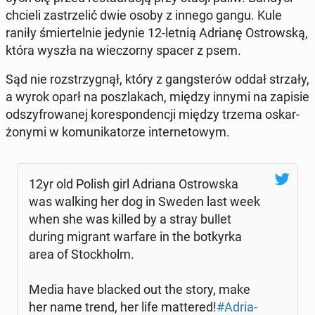
chcieli za­strze­lić dwie osoby z innego gangu. Kule
raniły śmier­tel­nie jedynie 12-letnią Adrianę Ostrow­ską,
która wyszła na wie­czor­ny spacer z psem.
Sąd nie roz­strzy­gnął, który z gang­ste­rów oddał strzały,
a wyrok oparł na po­szla­kach, między innymi na zapisie
od­szy­fro­wa­nej ko­re­spon­den­cji między trzema oskar­
żo­ny­mi w ko­mu­ni­ka­to­rze in­ter­ne­to­wym.
12yr old Polish girl Adriana Ostrow­ska
was walking her dog in Sweden last week
when she was killed by a stray bullet
during migrant warfare in the bot­kyr­ka
area of Stoc­kholm.
Media have blacked out the story, make
her name trend, her life mat­te­red!
#Ad­ria­