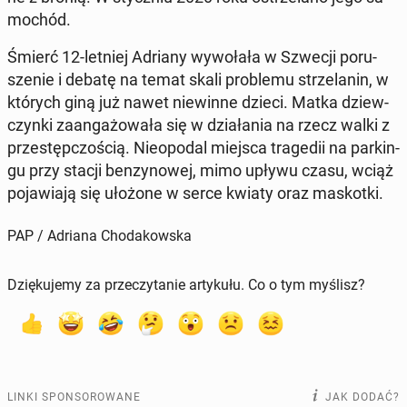
mo­chód.
Śmierć 12-letniej Adriany wy­wo­ła­ła w Szwecji po­ru­
sze­nie i debatę na temat skali pro­ble­mu strze­la­nin, w
których giną już nawet nie­win­ne dzieci. Matka dziew­
czyn­ki za­an­ga­żo­wa­ła się w dzia­ła­nia na rzecz walki z
prze­stęp­czo­ścią. Nie­opo­dal miejsca tra­ge­dii na par­kin­
gu przy stacji ben­zy­no­wej, mimo upływu czasu, wciąż
po­ja­wia­ją się ułożone w serce kwiaty oraz ma­skot­ki.
PAP / Adriana Chodakowska
Dziękujemy za przeczytanie artykułu. Co o tym myślisz?
LINKI SPONSOROWANE
JAK DODAĆ?