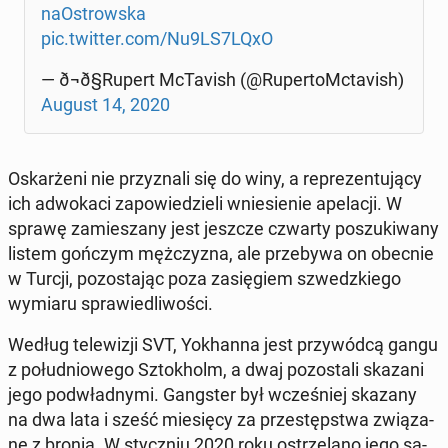
na­Ostrow­ska
pic.twitter.com/Nu9LS7LQxO
— ð¬ð§Ru­pert McTa­vish (@Ru­per­toMc­ta­vish)
August 14, 2020
Oskar­że­ni nie przy­zna­li się do winy, a re­pre­zen­tu­ją­cy
ich ad­wo­ka­ci za­po­wie­dzie­li wnie­sie­nie ape­la­cji. W
sprawę za­mie­sza­ny jest jeszcze czwarty po­szu­ki­wa­ny
listem gończym męż­czy­zna, ale prze­by­wa on obecnie
w Turcji, po­zo­sta­jąc poza za­się­giem szwedz­kie­go
wymiaru spra­wie­dli­wo­ści.
Według te­le­wi­zji SVT, Yokhan­na jest przy­wód­cą gangu
z po­łu­dnio­we­go Sztok­holm, a dwaj po­zo­sta­li skazani
jego pod­wład­ny­mi. Gang­ster był wcze­śniej skazany
na dwa lata i sześć mie­się­cy za prze­stęp­stwa zwią­za­
ne z bronią. W stycz­niu 2020 roku ostrze­la­no jego sa­