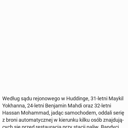
Według sądu re­jo­no­we­go w Hud­din­ge, 31-letni Maykil
Yokhan­na, 24-letni Ben­ja­min Mahdi oraz 32-letni
Hassan Mo­ham­mad, jadąc sa­mo­cho­dem, oddali serię
z broni au­to­ma­tycz­nej w kie­run­ku kilku osób znaj­du­ją­
cych się przed re­stau­ra­cją przy stacji paliw. Bandyci