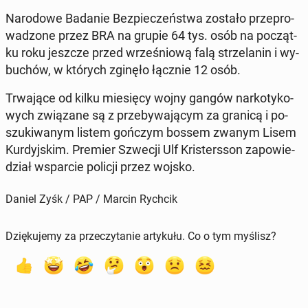
Na­ro­do­we Badanie Bez­pie­czeń­stwa zostało prze­pro­
wa­dzo­ne przez BRA na grupie 64 tys. osób na po­cząt­
ku roku jeszcze przed wrze­śnio­wą falą strze­la­nin i wy­
bu­chów, w których zginęło łącznie 12 osób.
Trwa­ją­ce od kilku mie­się­cy wojny gangów nar­ko­ty­ko­
wych zwią­za­ne są z prze­by­wa­ją­cym za granicą i po­
szu­ki­wa­nym listem gończym bossem zwanym Lisem
Kur­dyj­skim. Premier Szwecji Ulf Kri­sters­son za­po­wie­
dział wspar­cie policji przez wojsko.
Daniel Zyśk / PAP / Marcin Rychcik
Dziękujemy za przeczytanie artykułu. Co o tym myślisz?