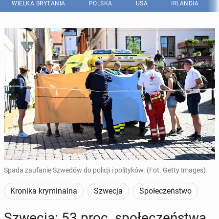
WIELKA BRYTANIA
POLSKA
USA
IRLANDIA
Spada zaufanie Szwedów do policji i polityków. (Fot. Getty Images)
Kronika kryminalna
Szwecja
Społeczeństwo
Szwecja: 53 proc. spo­łe­czeń­stwa