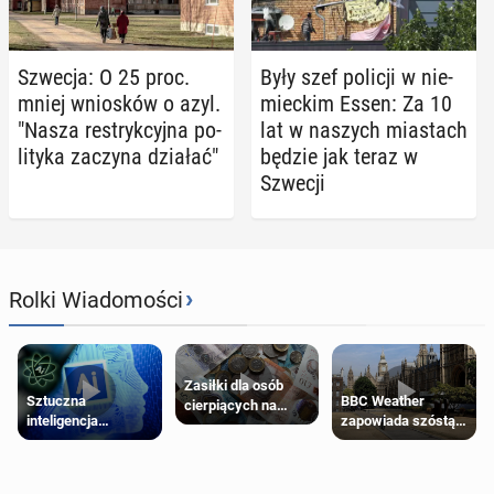
Szwecja: O 25 proc.
Były szef policji w nie­
mniej wnio­sków o azyl.
miec­kim Essen: Za 10
"Nasza re­stryk­cyj­na po­
lat w naszych mia­stach
li­ty­ka zaczyna działać"
będzie jak teraz w
Szwecji
›
Rolki Wiadomości
Zasiłki dla osób
Sztuczna
BBC Weather
cierpiących na
inteligencja
zapowiada szóstą
schorzenia
próbowała oszukać
falę upałów w
psychiczne
człowieka
Londynie