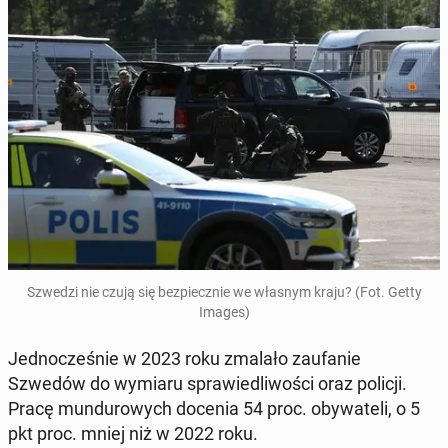
Szwedzi nie czują się bez­piecz­nie we własnym kraju? (Fot. Getty
Images)
Jed­no­cze­śnie w 2023 roku zmalało za­ufa­nie
Szwedów do wymiaru spra­wie­dli­wo­ści oraz policji.
Pracę mun­du­ro­wych docenia 54 proc. oby­wa­te­li, o 5
pkt proc. mniej niż w 2022 roku.