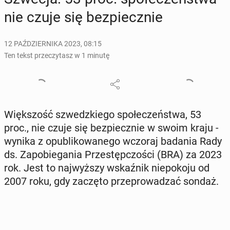
nie czuje się bez­piecz­nie
12 PAŹDZIERNIKA 2023, 08:15
Ten tekst przeczytasz w 1 minutę
Więk­szość szwedz­kie­go spo­łe­czeń­stwa, 53
proc., nie czuje się bez­piecz­nie w swoim kraju -
wynika z opu­bli­ko­wa­ne­go wczoraj badania Rady
ds. Za­po­bie­ga­nia Prze­stęp­czo­ści (BRA) za 2023
rok. Jest to naj­wyż­szy wskaź­nik nie­po­ko­ju od
2007 roku, gdy zaczęto prze­pro­wa­dzać sondaż.