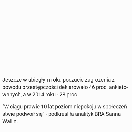
Jeszcze w ubie­głym roku po­czu­cie za­gro­że­nia z
powodu prze­stęp­czo­ści de­kla­ro­wa­ło 46 proc. an­kie­to­
wa­nych, a w 2014 roku - 28 proc.
"W ciągu prawie 10 lat poziom nie­po­ko­ju w spo­łe­czeń­
stwie podwoił się" - pod­kre­śli­ła ana­li­tyk BRA Sanna
Wallin.