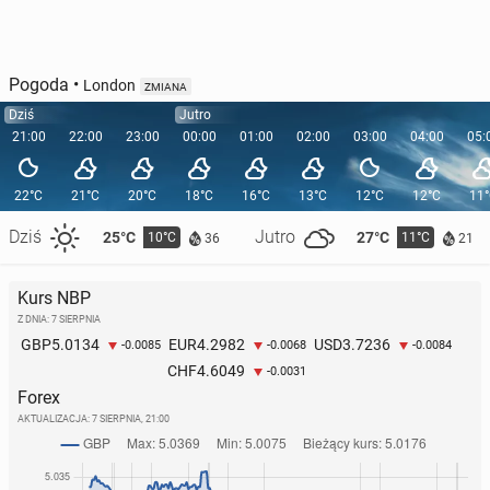
Pogoda
•
London
ZMIANA
Dziś
Jutro
21:00
22:00
23:00
00:00
01:00
02:00
03:00
04:00
05:
22°C
21°C
20°C
18°C
16°C
13°C
12°C
12°C
11
Dziś
Jutro
25°C
27°C
10°C
11°C
36
21
Kurs NBP
Z DNIA: 7 SIERPNIA
5.0134
4.2982
3.7236
GBP
EUR
USD
-0.0085
-0.0068
-0.0084
4.6049
CHF
-0.0031
Forex
AKTUALIZACJA:
7 SIERPNIA, 21:00