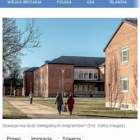
WIELKA BRYTANIA
POLSKA
USA
IRLANDIA
Szwecja ma dość nielegalnych imigrantów? (Fot. Getty Images)
Prawo
Imigracja
Szwecja