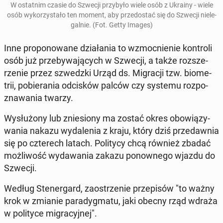
W ostat­nim czasie do Szwecji przy­by­ło wiele osób z Ukrainy - wiele
osób wy­ko­rzy­sta­ło ten moment, aby prze­do­stać się do Szwecji nie­le­
gal­nie. (Fot. Getty Images)
Inne pro­po­no­wa­ne dzia­ła­nia to wzmoc­nie­nie kon­tro­li
osób już prze­by­wa­ją­cych w Szwecji, a także roz­sze­
rze­nie przez szwedz­ki Urząd ds. Mi­gra­cji tzw. bio­me­
trii, po­bie­ra­nia od­ci­sków palców czy systemu roz­po­
zna­wa­nia twarzy.
Wy­słu­żo­ny lub znie­sio­ny ma zostać okres obo­wią­zy­
wa­nia nakazu wy­da­le­nia z kraju, który dziś przedaw­nia
się po czte­rech latach. Po­li­ty­cy chcą również zbadać
moż­li­wość wy­da­wa­nia zakazu po­now­ne­go wjazdu do
Szwecji.
Według Ste­ner­gard, za­ostrze­nie prze­pi­sów "to ważny
krok w zmianie pa­ra­dyg­ma­tu, jaki obecny rząd wdraża
w po­li­ty­ce mi­gra­cyj­nej".