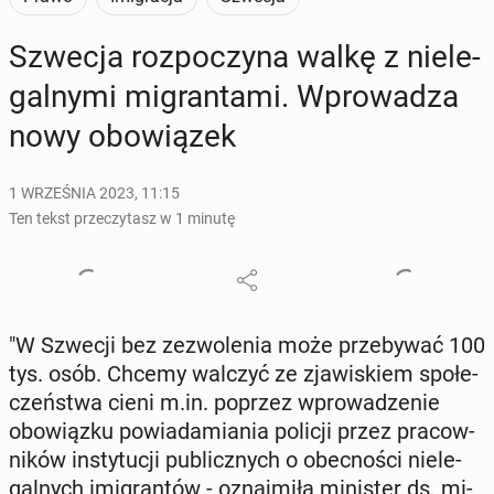
Szwecja roz­po­czy­na walkę z nie­le­
gal­ny­mi mi­gran­ta­mi. Wpro­wa­dza
nowy obo­wią­zek
1 WRZEŚNIA 2023, 11:15
Ten tekst przeczytasz w 1 minutę
"W Szwecji bez ze­zwo­le­nia może prze­by­wać 100
tys. osób. Chcemy walczyć ze zja­wi­skiem spo­łe­
czeń­stwa cieni m.in. poprzez wpro­wa­dze­nie
obo­wiąz­ku po­wia­da­mia­nia policji przez pra­cow­
ni­ków in­sty­tu­cji pu­blicz­nych o obec­no­ści nie­le­
gal­nych imi­gran­tów - oznaj­mi­ła mi­ni­ster ds. mi­