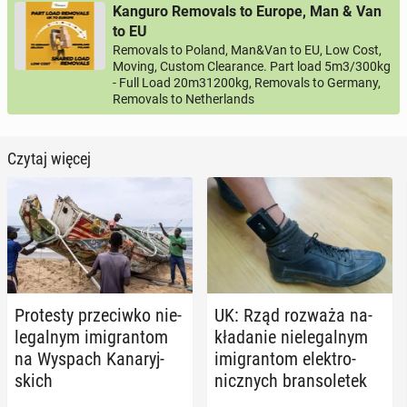
Kanguro Removals to Europe, Man & Van
to EU
Removals to Poland, Man&Van to EU, Low Cost,
Moving, Custom Clearance. Part load 5m3/300kg
- Full Load 20m31200kg, Removals to Germany,
Removals to Netherlands
Czytaj więcej
Pro­te­sty prze­ciw­ko nie­
UK: Rząd rozważa na­
le­gal­nym imi­gran­tom
kła­da­nie nie­le­gal­nym
na Wyspach Ka­na­ryj­
imi­gran­tom elek­tro­
skich
nicz­nych bran­so­le­tek