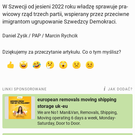
W Szwecji od jesieni 2022 roku władzę spra­wu­je pra­
wi­co­wy rząd trzech partii, wspie­ra­ny przez prze­ciw­ne
imi­gran­tom ugru­po­wa­nie Szwedz­cy De­mo­kra­ci.
Daniel Zyśk / PAP / Marcin Rychcik
Dziękujemy za przeczytanie artykułu. Co o tym myślisz?
LINKI SPONSOROWANE
JAK DODAĆ?
european removals moving shipping
storage uk-eu
We are No1 Man&Van, Removals, Shipping,
Moving operating 6 days a week, Monday-
Saturday, Door to Door.