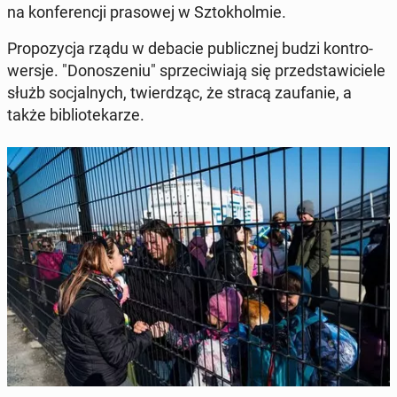
na kon­fe­ren­cji pra­so­wej w Sztok­hol­mie.
Pro­po­zy­cja rządu w debacie pu­blicz­nej budzi kon­tro­
wer­sje. "Do­no­sze­niu" sprze­ci­wia­ją się przed­sta­wi­cie­le
służb so­cjal­nych, twier­dząc, że stracą za­ufa­nie, a
także bi­blio­te­ka­rze.