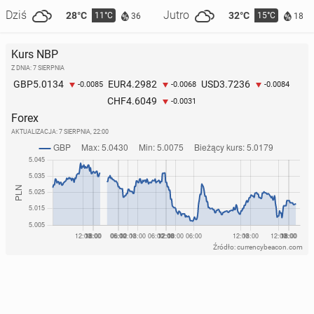
Dziś
Jutro
28°C
32°C
11°C
15°C
36
18
Kurs NBP
Z DNIA: 7 SIERPNIA
5.0134
4.2982
3.7236
GBP
EUR
USD
-0.0085
-0.0068
-0.0084
4.6049
CHF
-0.0031
Forex
AKTUALIZACJA:
7 SIERPNIA, 22:00
Źródło: currencybeacon.com