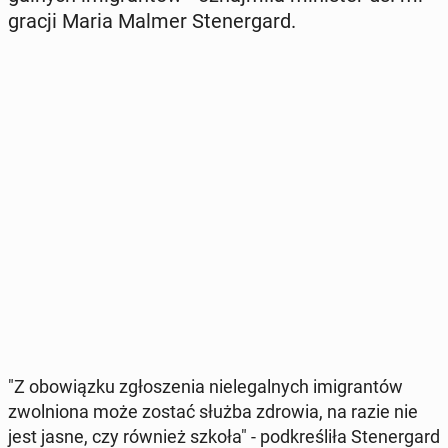
gra­cji Maria Malmer Ste­ner­gard.
"Z obo­wiąz­ku zgło­sze­nia nie­le­gal­nych imi­gran­tów
zwol­nio­na może zostać służba zdrowia, na razie nie
jest jasne, czy również szkoła" - pod­kre­śli­ła Ste­ner­gard