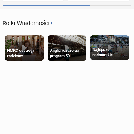
›
Rolki Wiadomości
Najlepsze
HMRC ostrzega
Anglia rozszerza
nadmorskie
rodziców
program 50-
miasteczko blisko
pobierających Child
procentowych
Londynu
Benefit. Mogą być
zniżek kolejowych
zobowiązani do
na 18-latków
zwrotu zasiłku