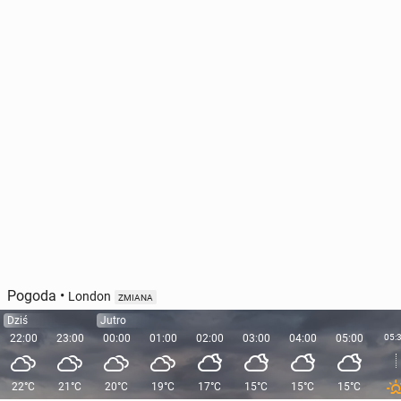
Pogoda
•
London
ZMIANA
Dziś
Jutro
22:00
23:00
00:00
01:00
02:00
03:00
04:00
05:00
05:
22°C
21°C
20°C
19°C
17°C
15°C
15°C
15°C