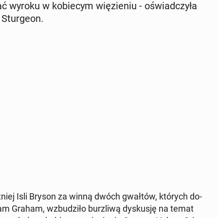
ć wyroku w ko­bie­cym wię­zie­niu - oświad­czy­ła
Stur­ge­on.
iej Isli Bryson za winną dwóch gwałtów, których do­
m Graham, wzbu­dzi­ło burz­li­wą dys­ku­sję na temat