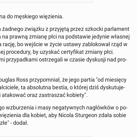
na do mę­skie­go wię­zie­nia.
a żadnego związku z przy­ję­tą przez szkocki par­la­ment
 na prawną zmianę płci na pod­sta­wie jedynie własnej
n ma rację, bo wejście w życie ustawy za­blo­ko­wał rząd w
j pro­ce­du­ry, by uzyskać cer­ty­fi­kat zmiany płci.
przy­pad­ka­mi ostrze­ga­li w czasie dys­ku­sji nad pro­
Douglas Ross przy­po­mniał, że jego partia "od mie­się­cy
­ci­cie­le, ta ab­so­lut­na bestia, o której dziś dys­ku­tu­je­
i ata­ko­wać oraz za­stra­szać kobiety".
go wzbu­rze­nia i masy ne­ga­tyw­nych na­głów­ków o po­
ię­zie­nia dla kobiet, aby Nicola Stur­ge­on zdała sobie
 złe" - dodał.