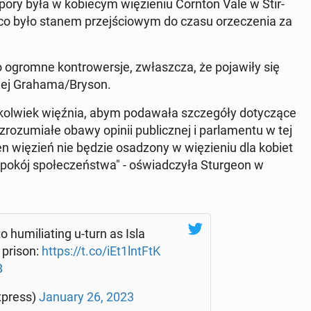
pory była w ko­bie­cym wię­zie­niu Cornton Vale w Stir­
, co było stanem przej­ścio­wym do czasu orze­cze­nia za
o ogromne kon­tro­wer­sje, zwłasz­cza, że po­ja­wi­ły się
io­wej Grahama/Bryson.
­kol­wiek więźnia, abym po­da­wa­ła szcze­gó­ły do­ty­czą­ce
­zu­mia­łe obawy opinii pu­blicz­nej i par­la­men­tu w tej
en więzień nie będzie osa­dzo­ny w wię­zie­niu dla kobiet
po­kój spo­łe­czeń­stwa" - oświad­czy­ła Stur­ge­on w
o hu­mi­lia­ting u-turn as Isla
 prison:
https://t.co/iEt1lntFtK
B
­xpress)
January 26, 2023