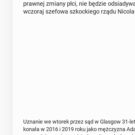
prawnej zmiany płci, nie będzie od­sia­dy­wa
wczoraj szefowa szkoc­kie­go rządu Nicola 
Uznanie we wtorek przez sąd w Glasgow 31-letn
ko­na­ła w 2016 i 2019 roku jako męż­czy­zna Ada