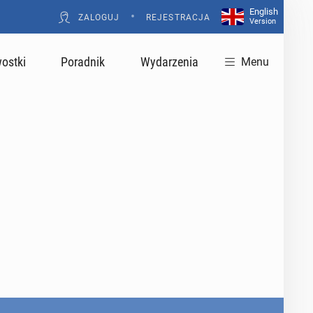
English
•
ZALOGUJ
REJESTRACJA
Version
ostki
Poradnik
Wydarzenia
Menu