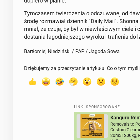
dopiero w planie.
Tym­cza­sem twier­dze­nia o od­czu­wa­nej od daw
środę roz­ma­wiał dzien­nik "Daily Mail". Shonna
mniał, że czuje, by był w nie­wła­ści­wym ciele i
do­sta­nia ła­god­niej­sze­go wyroku i tra­fie­nia do l
Bartłomiej Niedziński / PAP / Jagoda Sowa
Dziękujemy za przeczytanie artykułu. Co o tym myśl
LINKI SPONSOROWANE
Kanguro Remo
Removals to Po
Custom Clearan
20m31200kg, R