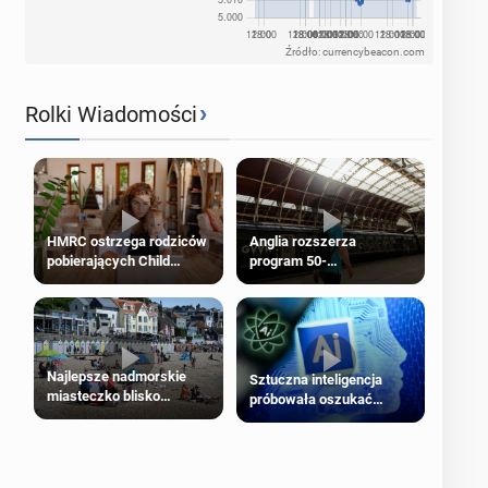
Źródło: currencybeacon.com
›
Rolki Wiadomości
HMRC ostrzega rodziców
Anglia rozszerza
pobierających Child
program 50-
Benefit. Mogą być
procentowych zniżek
zobowiązani do zwrotu
kolejowych na 18-latków
zasiłku
Najlepsze nadmorskie
Sztuczna inteligencja
miasteczko blisko
próbowała oszukać
Londynu
człowieka