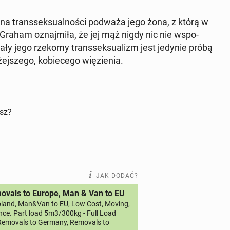
na trans­sek­su­al­no­ści podważa jego żona, z którą w
 Graham oznaj­mi­ła, że jej mąż nigdy nic nie wspo­
 cały jego rzekomy trans­sek­su­alizm jest jedynie próbą
żej­sze­go, ko­bie­ce­go wię­zie­nia.
isz?
JAK DODAĆ?
vals to Europe, Man & Van to EU
land, Man&Van to EU, Low Cost, Moving,
ce. Part load 5m3/300kg - Full Load
emovals to Germany, Removals to