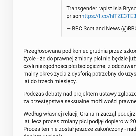
Trans­gen­der rapist Isla Bry
prison
https://t.co/hlTZE3TE3
— BBC Sco­tland News (@BBC
Prze­gło­so­wa­na pod koniec grudnia przez szkock
życie - że do prawnej zmiany płci nie będzie już po­
czyli nie­zgod­no­ści płci bio­lo­gicz­nej z od­czu­w
mal­ny okres życia z dys­fo­rią po­trzeb­ny do uzy
lat do trzech mie­się­cy.
Podczas debaty nad pro­jek­tem ustawy zgło­sz
za prze­stęp­stwa sek­su­al­ne moż­li­wo­ści prawn
Według własnej relacji, Graham zaczął po­dej­rze
lat, lecz proces zmiany płci podjął dopiero w 20
Proces ten nie został jeszcze za­koń­czo­ny - nada