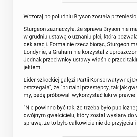
Wczoraj po po­łu­dniu Bryson została prze­nie­sio­
Stur­ge­on za­zna­czy­ła, że sprawa Bryson nie m
w grudniu ustawą o uznaniu płci, która pozwala
de­kla­ra­cji. For­mal­nie rzecz biorąc, Stur­ge­o
Lon­dy­nie, a Graham nie ko­rzy­stał z uprosz­czo­ne
Jednak prze­ciw­ni­cy ustawy właśnie przed takimi 
jek­tem.
Lider szkoc­kiej gałęzi Partii Kon­ser­wa­tyw­nej 
ostrze­ga­ła", że "bru­tal­ni prze­stęp­cy, tak jak gwał
my, będą pró­bo­wa­li wy­ko­rzy­stać luki w prawie 
"Nie powinno być tak, że trzeba było pu­blicz­ne­
dwój­nym gwał­ci­cie­lu, który został wysłany do w
sprawę, że to było cał­ko­wi­cie nie do przy­ję­cia i