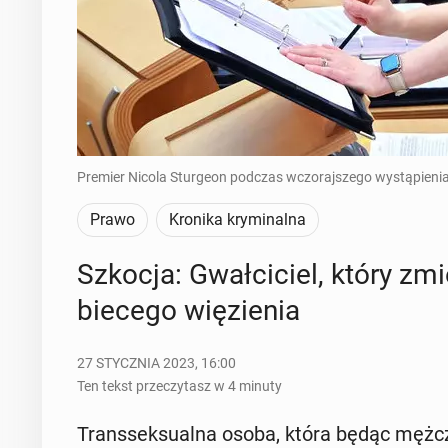
Premier Nicola Sturgeon podczas wczorajszego wystąpienia
Prawo
Kronika kryminalna
Szkocja: Gwał­ci­ciel, który zmi
bie­ce­go wię­zie­nia
27 STYCZNIA 2023, 16:00
Ten tekst przeczytasz w 4 minuty
Trans­sek­su­al­na osoba, która będąc męż­cz