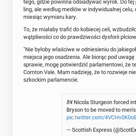
tego, gdzie powinna od­sia­dy­wać wyrok. Do tej 
ling, ale według mediów w in­dy­wi­du­al­nej celu
miesiąc wymiaru kary.
To, że miałaby trafić do ko­bie­cej celi, wzbu­dzi­ł
wąt­pli­wo­ści co do praw­dzi­wo­ści dys­fo­rii płc
"Nie byłoby wła­ści­we w od­nie­sie­niu do ja­kie­go
miejsca jego osa­dze­nia. Ale biorąc pod uwagę zro
sprawie, mogę po­twier­dzić par­la­men­to­wi, że t
Cornton Vale. Mam na­dzie­ję, że to roz­wie­je nie­
szkoc­kim par­la­men­cie.
ð¥ Nicola Stur­ge­on forced int
Bryson to be moved to men's
pic.twitter.com/4VCHv0K0o
— Scot­tish Express (@Sco­tE