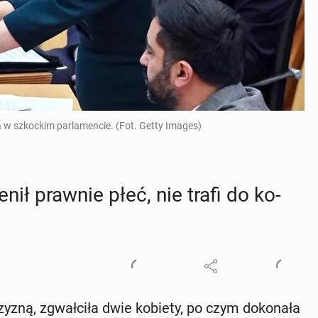
 w szkockim parlamencie. (Fot. Getty Images)
enił prawnie płeć, nie trafi do ko­
y­zną, zgwał­ci­ła dwie kobiety, po czym do­ko­na­ła