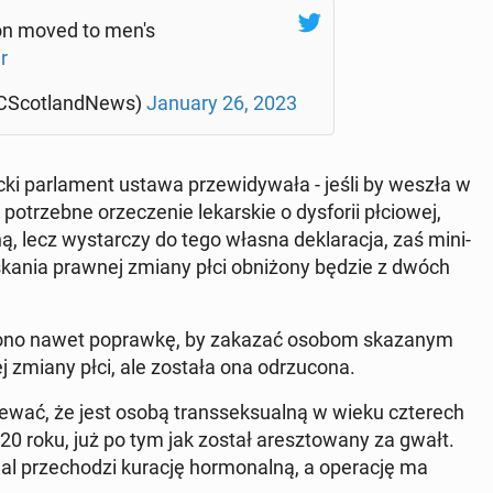
son moved to men's
r
­Sco­tland­News)
January 26, 2023
i par­la­ment ustawa prze­wi­dy­wa­ła - jeśli by weszła w
trzeb­ne orze­cze­nie le­kar­skie o dys­fo­rii płcio­wej,
a­ną, lecz wy­star­czy do tego własna de­kla­ra­cja, zaś mi­ni­
­ska­nia prawnej zmiany płci ob­ni­żo­ny będzie z dwóch
o­no nawet po­praw­kę, by zakazać osobom ska­za­nym
ej zmiany płci, ale została ona od­rzu­co­na.
­wać, że jest osobą trans­sek­su­al­ną w wieku czte­rech
20 roku, już po tym jak został aresz­to­wa­ny za gwałt.
l prze­cho­dzi kurację hor­mo­nal­ną, a ope­ra­cję ma