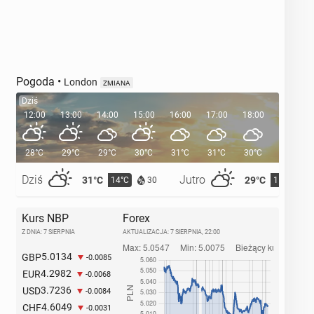
Pogoda
•
London
ZMIANA
Dziś
12:00
13:00
14:00
15:00
16:00
17:00
18:00
19:00
28°C
29°C
29°C
30°C
31°C
31°C
30°C
29°C
Dziś
Jutro
31°C
29°C
14°C
15°C
30
Kurs NBP
Forex
Z DNIA: 7 SIERPNIA
AKTUALIZACJA:
7 SIERPNIA, 22:00
5.0134
GBP
-0.0085
4.2982
EUR
-0.0068
3.7236
USD
-0.0084
4.6049
CHF
-0.0031