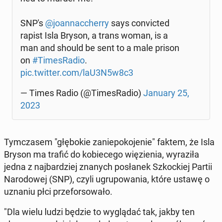
SNP's
@jo­an­nac­cher­ry
says co­nvic­ted
rapist Isla Bryson, a trans woman, is a
man and should be sent to a male prison
on
#Ti­me­sRa­dio
.
pic.twitter.com/laU3N5w8c3
— Times Radio (@Ti­me­sRa­dio)
January 25,
2023
Tym­cza­sem "głę­bo­kie za­nie­po­ko­je­nie" faktem, że Isla
Bryson ma trafić do ko­bie­ce­go wię­zie­nia, wy­ra­zi­ła
jedna z naj­bar­dziej znanych po­sła­nek Szkoc­kiej Partii
Na­ro­do­wej (SNP), czyli ugru­po­wa­nia, które ustawę o
uznaniu płci prze­for­so­wa­ło.
"Dla wielu ludzi będzie to wy­glą­dać tak, jakby ten