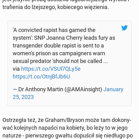
tra­fie­nia do lżej­sze­go, ko­bie­ce­go wię­zie­nia.
'A co­nvic­ted rapist has gamed the
system': SNP Joanna Cherry leads fury as
trans­gen­der double rapist is sent to a
women's prison as cam­pa­igners warn
sexual pre­da­tor 'should not be called ...
via
https://t.co/VSUl7QLy5e
https://t.co/OtnjB­fJb6U
— Dr Anthony Martin (@AMA­in­si­ght)
January
25, 2023
Ostrze­gła też, że Graham/Bryson może tam do­ko­ny­
wać ko­lej­nych napaści na kobiety, bo leży to w jego
naturze - pierw­sze­go gwałtu do­pu­ścił się nie­dłu­go po