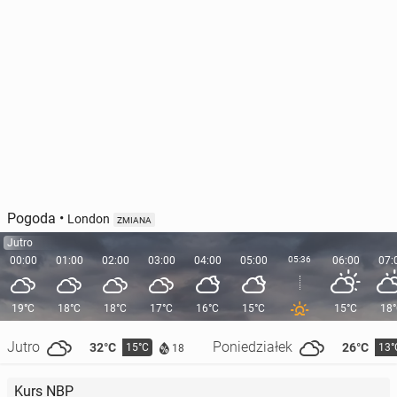
Pogoda
•
London
ZMIANA
Jutro
00:00
01:00
02:00
03:00
04:00
05:00
05:36
06:00
07:
19°C
18°C
18°C
17°C
16°C
15°C
15°C
18
Jutro
Poniedziałek
32°C
26°C
15°C
13°
18
Kurs NBP