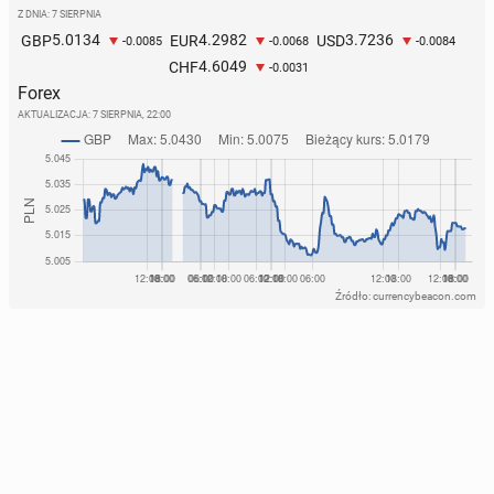
Z DNIA: 7 SIERPNIA
5.0134
4.2982
3.7236
GBP
EUR
USD
-0.0085
-0.0068
-0.0084
4.6049
CHF
-0.0031
Forex
AKTUALIZACJA:
7 SIERPNIA, 22:00
Źródło: currencybeacon.com