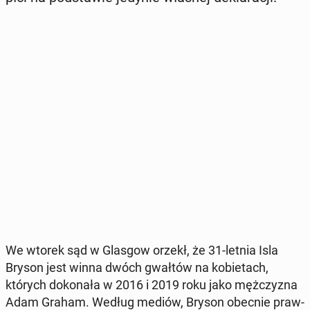
We wtorek sąd w Glasgow orzekł, że 31-letnia Isla
Bryson jest winna dwóch gwałtów na ko­bie­tach,
których do­ko­na­ła w 2016 i 2019 roku jako męż­czy­zna
Adam Graham. Według mediów, Bryson obecnie praw­