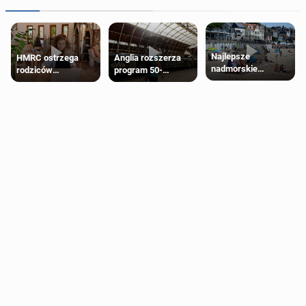
Najlepsze
HMRC ostrzega
Anglia rozszerza
nadmorskie
rodziców
program 50-
miasteczko blisko
pobierających Child
procentowych
Londynu
Benefit. Mogą być
zniżek kolejowych
zobowiązani do
na 18-latków
zwrotu zasiłku