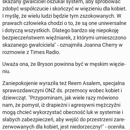
skazany gwał­ci­ciel oszukał system, aby spró­bo­wać
zdobyć współ­czu­cie i skoń­czyć w wię­zie­niu dla kobiet.
I myślę, że wielu ludzi będzie tym zszo­ko­wa­nych. W
prawach czło­wie­ka chodzi o to, że są one uni­wer­sal­ne
i dotyczą wszyst­kich. Dlatego bardzo się nie­po­ko­ję
bez­pie­czeń­stwem więź­nia­rek, z którymi umiesz­czo­no
ska­za­ne­go gwał­ci­cie­la" - oznaj­mi­ła Joanna Cherry w
roz­mo­wie z Times Radio.
Uważa ona, że Bryson powinna być w męskim wię­zie­
niu.
Za­nie­po­ko­je­nie wy­ra­zi­ła też Reem Asalem, spe­cjal­na
spra­woz­daw­czy­ni ONZ ds. prze­mo­cy wobec kobiet i
dziew­cząt. "Przy­po­mi­nam, jak wiele razy mówiono
nam, że pomysł, iż dra­pież­ni i agre­syw­ni męż­czyź­ni
mogą chcieć wy­ko­rzy­stać obec­ność luk w sys­te­mie i
słabych za­bez­pie­czeń, aby wejść do prze­strze­ni za­re­
zer­wo­wa­nych dla kobiet, jest nie­do­rzecz­ny!" - oceniła.