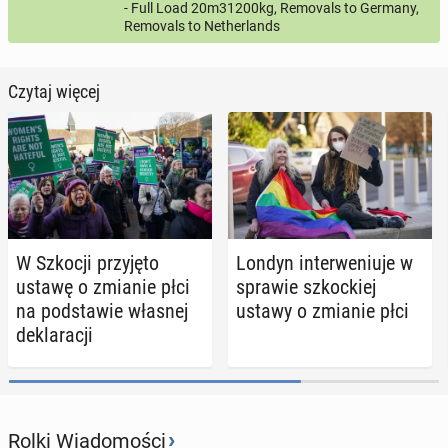
- Full Load 20m31200kg, Removals to Germany,
Removals to Netherlands
Czytaj więcej
W Szkocji przy­ję­to
Londyn in­ter­we­niu­je w
ustawę o zmianie płci
sprawie szkoc­kiej
na pod­sta­wie własnej
ustawy o zmianie płci
de­kla­ra­cji
›
Rolki Wiadomości