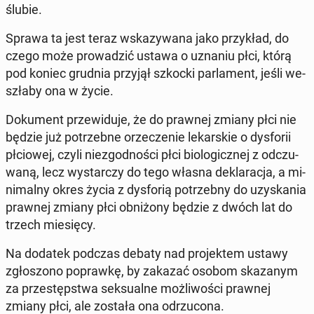
ślubie.
Sprawa ta jest teraz wska­zy­wa­na jako przy­kład, do
czego może pro­wa­dzić ustawa o uznaniu płci, którą
pod koniec grudnia przyjął szkocki par­la­ment, jeśli we­
szła­by ona w życie.
Do­ku­ment prze­wi­du­je, że do prawnej zmiany płci nie
będzie już po­trzeb­ne orze­cze­nie le­kar­skie o dys­fo­rii
płcio­wej, czyli nie­zgod­no­ści płci bio­lo­gicz­nej z od­czu­
wa­ną, lecz wy­star­czy do tego własna de­kla­ra­cja, a mi­
ni­mal­ny okres życia z dys­fo­rią po­trzeb­ny do uzy­ska­nia
prawnej zmiany płci ob­ni­żo­ny będzie z dwóch lat do
trzech mie­się­cy.
Na dodatek podczas debaty nad pro­jek­tem ustawy
zgło­szo­no po­praw­kę, by zakazać osobom ska­za­nym
za prze­stęp­stwa sek­su­al­ne moż­li­wo­ści prawnej
zmiany płci, ale została ona od­rzu­co­na.