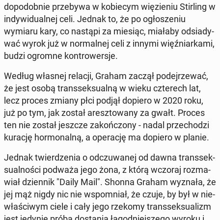
do­po­dob­nie prze­by­wa w ko­bie­cym wię­zie­niu Stir­ling w
in­dy­wi­du­al­nej celi. Jednak to, że po ogło­sze­niu
wymiaru kary, co nastąpi za miesiąc, miałaby od­sia­dy­
wać wyrok już w nor­mal­nej celi z innymi więź­niar­ka­mi,
budzi ogromne kon­tro­wer­sje.
Według własnej relacji, Graham zaczął po­dej­rze­wać,
że jest osobą trans­sek­su­al­ną w wieku czte­rech lat,
lecz proces zmiany płci podjął dopiero w 2020 roku,
już po tym, jak został aresz­to­wa­ny za gwałt. Proces
ten nie został jeszcze za­koń­czo­ny - nadal prze­cho­dzi
kurację hor­mo­nal­ną, a ope­ra­cję ma dopiero w planie.
Jednak twier­dze­nia o od­czu­wa­nej od dawna trans­sek­
su­al­no­ści podważa jego żona, z którą wczoraj roz­ma­
wiał dzien­nik "Daily Mail". Shonna Graham wyznała, że
jej mąż nigdy nic nie wspo­mniał, że czuje, by był w nie­
wła­ści­wym ciele i cały jego rzekomy trans­sek­su­alizm
jest jedynie próbą do­sta­nia ła­god­niej­sze­go wyroku i