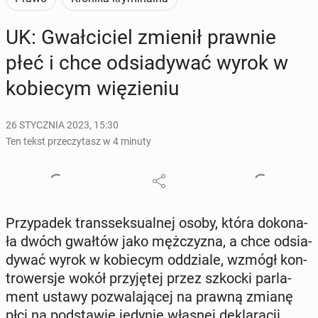
UK: Gwał­ci­ciel zmienił prawnie
płeć i chce od­sia­dy­wać wyrok w
ko­bie­cym wię­zie­niu
26 STYCZNIA 2023, 15:30
Ten tekst przeczytasz w 4 minuty
Przy­pa­dek trans­sek­su­al­nej osoby, która do­ko­na­
ła dwóch gwałtów jako męż­czy­zna, a chce od­sia­
dy­wać wyrok w ko­bie­cym od­dzia­le, wzmógł kon­
tro­wer­sje wokół przy­ję­tej przez szkocki par­la­
ment ustawy po­zwa­la­ją­cej na prawną zmianę
płci na pod­sta­wie jedynie własnej de­kla­ra­cji.