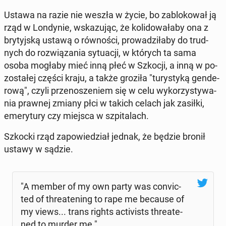
Ustawa na razie nie weszła w życie, bo za­blo­ko­wał ją
rząd w Lon­dy­nie, wska­zu­jąc, że ko­li­do­wa­ła­by ona z
bry­tyj­ską ustawą o rów­no­ści, pro­wa­dzi­ła­by do trud­
nych do roz­wią­za­nia sy­tu­acji, w których ta sama
osoba mogłaby mieć inną płeć w Szkocji, a inną w po­
zo­sta­łej części kraju, a także groziła "tu­ry­sty­ką gen­de­
ro­wą", czyli prze­no­sze­niem się w celu wy­ko­rzy­sty­wa­
nia prawnej zmiany płci w takich celach jak zasiłki,
eme­ry­tu­ry czy miejsca w szpi­ta­lach.
Szkocki rząd za­po­wie­dział jednak, że będzie bronił
ustawy w sądzie.
"A member of my own party was co­nvic­
ted of thre­ate­ning to rape me because of
my views... trans rights ac­ti­vi­sts thre­ate­
ned to murder me."