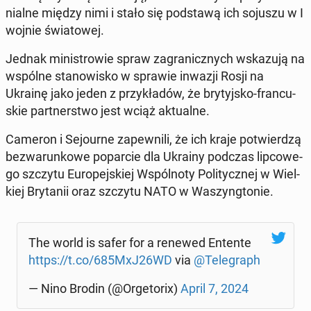
nial­ne między nimi i stało się pod­sta­wą ich sojuszu w I
wojnie świa­to­wej.
Jednak mi­ni­stro­wie spraw za­gra­nicz­nych wska­zu­ją na
wspólne sta­no­wi­sko w sprawie inwazji Rosji na
Ukrainę jako jeden z przy­kła­dów, że bry­tyj­sko-fran­cu­
skie part­ner­stwo jest wciąż ak­tu­al­ne.
Cameron i Se­jo­ur­ne za­pew­ni­li, że ich kraje po­twier­dzą
bez­wa­run­ko­we po­par­cie dla Ukrainy podczas lip­co­we­
go szczytu Eu­ro­pej­skiej Wspól­no­ty Po­li­tycz­nej w Wiel­
kiej Bry­ta­nii oraz szczytu NATO w Wa­szyng­to­nie.
The world is safer for a renewed Entente
https://t.co/685MxJ26WD
via
@Te­le­graph
— Nino Brodin (@Or­ge­to­rix)
April 7, 2024