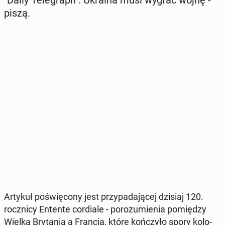
"Daily Te­le­graph". Ukraina musi wygrać wojnę -
piszą.
Artykuł po­świę­co­ny jest przy­pa­da­ją­cej dzisiaj 120.
rocz­ni­cy Entente cor­dia­le - po­ro­zu­mie­nia po­mię­dzy
Wielką Bry­ta­nią a Francją, które koń­czy­ło spory ko­lo­