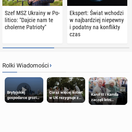
Szef MSZ Ukrainy w Po­
Ekspert: Świat wchodzi
li­ti­co: "Dajcie nam te
w naj­bar­dziej nie­pew­ny
cho­ler­ne Pa­trio­ty"
i podatny na kon­flik­ty
czas
›
Rolki Wiadomości
Brytyjskiej
Coraz więcej kobiet
Karol III i Kamila
gospodarce grozi
w UK rezygnuje z
zaczęli letni
recesja, jeśli
roli druhny na
odpoczynek po
kryzys na Bliskim
ślubie
Igrzyskach
Wschodzie się
Wspólnoty w
przedłuży
Glasgow