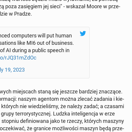
leżą poza za­się­giem jej sieci" - wskazał Moore w prze­
­dzie w Pradze.
n­ced com­pu­ters will put human
ni­sa­tions like MI6 out of bu­si­ness.
 of AI during a public speech in
t.co/rJQ31mZdOc
ly 19, 2023
wych miej­scach staną się jeszcze bar­dziej zna­czą­ce.
in­for­ma­cji: naszym agentom można zlecać zadania i kie­
 których nie wie­dzie­li­śmy, że należy zadać; a czasami
 ter­ro­ry­stycz­nej. Ludzka in­te­li­gen­cja w erze
ym stopniu de­fi­nio­wa­na jako te rzeczy, których maszyny
y ocze­ki­wać, że granice moż­li­wo­ści maszyn będą prze­