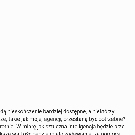
ędą nie­skoń­cze­nie bar­dziej do­stęp­ne, a nie­któ­rzy
cze, takie jak mojej agencji, prze­sta­ną być po­trzeb­ne?
ot­nie. W miarę jak sztucz­na in­te­li­gen­cja będzie prze­
ększą wartość będzie miało wy­ła­wia­nie, za pomocą