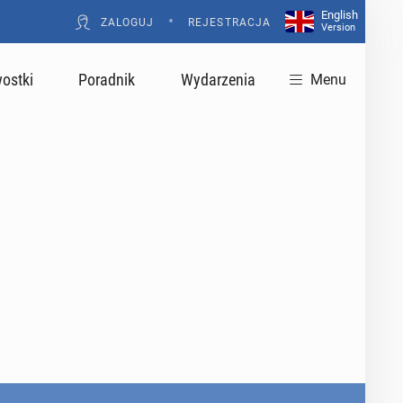
English
•
ZALOGUJ
REJESTRACJA
Version
ostki
Poradnik
Wydarzenia
Menu