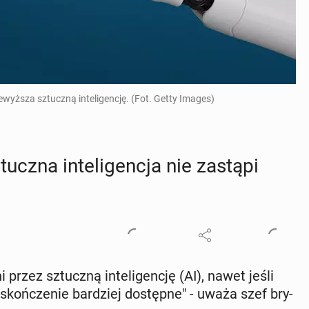
wyższa sztuczną inteligencję. (Fot. Getty Images)
ucz­na in­te­li­gen­cja nie zastąpi
 przez sztucz­ną in­te­li­gen­cję (AI), nawet jeśli
skoń­cze­nie bar­dziej do­stęp­ne" - uważa szef bry­