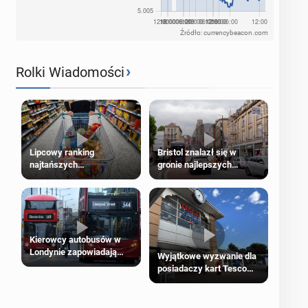
Źródło: currencybeacon.com
›
Rolki Wiadomości
Lipcowy ranking
Bristol znalazł się w
najtańszych
gronie najlepszych
supermarketów
kierunków podróży na
świecie
Kierowcy autobusów w
Londynie zapowiadają
Wyjątkowe wyzwanie dla
strajki
posiadaczy kart Tesco
Clubcard!