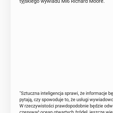
tyj­skie­go wywiadu MI6 Richard Moore.
"Sztucz­na in­te­li­gen­cja sprawi, że in­for­ma­cje b
pytają, czy spo­wo­du­je to, że usługi wy­wia­dow­
W rze­czy­wi­sto­ści praw­do­po­dob­nie będzie od­wr
cze­sy­wać ocean otwar­tych źródeł, jeszcze wi