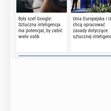
Były szef Google:
Unia Eu­ro­pej­ska i 
Sztucz­na in­te­li­gen­cja
chcą opra­co­wać
ma po­ten­cjał, by zabić
zasady do­ty­czą­ce
wiele osób
sztucz­nej in­te­li­gen­