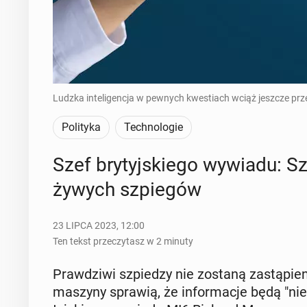
Ludzka inteligencja w pewnych kwestiach wciąż jeszcze prze
Polityka
Technologie
Szef bry­tyj­skie­go wywiadu: Szt
żywych szpie­gów
23 LIPCA 2023, 12:00
Ten tekst przeczytasz w 2 minuty
Praw­dzi­wi szpie­dzy nie zostaną za­stą­pie­ni
maszyny sprawią, że in­for­ma­cje będą "nie­