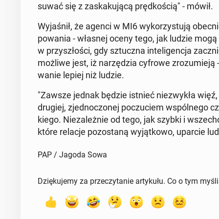
su­wać się z za­ska­ku­ją­cą pręd­ko­ścią" - mówił.
Wy­ja­śnił, że agenci w MI6 wy­ko­rzy­stu­ją obecnie 
po­wa­nia - własnej oceny tego, jak ludzie mogą z
w przy­szło­ści, gdy sztucz­na in­te­li­gen­cja zaczn
możliwe jest, iż na­rzę­dzia cyfrowe zro­zu­mie­ją 
wa­nie lepiej niż ludzie.
"Zawsze jednak będzie istnieć nie­zwy­kła więź,
drugiej, zjed­no­czo­nej po­czu­ciem wspól­ne­go cz
kie­go. Nie­za­leż­nie od tego, jak szybki i wszech­og
któ­re relacje po­zo­sta­ną wy­jąt­ko­wo, uparcie lud
PAP / Jagoda Sowa
Dziękujemy za przeczytanie artykułu. Co o tym myśl