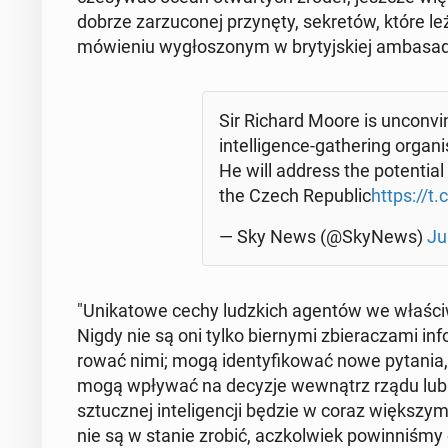
dobrze za­rzu­co­nej przy­nę­ty, se­kre­tów, które 
mó­wie­niu wy­gło­szo­nym w bry­tyj­skiej am­ba­sa
Sir Richard Moore is un­co­nvi
in­tel­li­gen­ce-ga­the­ring or­ga­
He will address the po­ten­tial
the Czech Re­pu­blic
https://
— Sky News (@SkyNews)
Ju
"Uni­ka­to­we cechy ludz­kich agentów we wła­ści­
Nigdy nie są oni tylko bier­ny­mi zbie­ra­cza­mi 
ro­wać nimi; mogą iden­ty­fi­ko­wać nowe pytania,
mogą wpływać na decyzje we­wnątrz rządu lub grupy
sztucz­nej in­te­li­gen­cji będzie w coraz więk­sz
nie są w stanie zrobić, acz­kol­wiek po­win­ni­śm