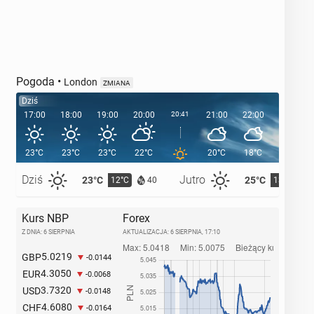
Pogoda
•
London
ZMIANA
Dziś
17:00
18:00
19:00
20:00
20:41
21:00
22:00
23:00
23°C
23°C
23°C
22°C
20°C
18°C
16°C
Dziś
Jutro
23°C
25°C
12°C
13°C
40
Kurs NBP
Forex
Z DNIA: 6 SIERPNIA
AKTUALIZACJA:
6 SIERPNIA, 17:10
5.0219
GBP
-0.0144
4.3050
EUR
-0.0068
3.7320
USD
-0.0148
4.6080
CHF
-0.0164