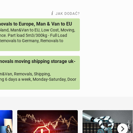
JAK DODAĆ?
vals to Europe, Man & Van to EU
land, Man&Van to EU, Low Cost, Moving,
ce. Part load 5m3/300kg - Full Load
emovals to Germany, Removals to
ovals moving shipping storage uk-
&Van, Removals, Shipping,
ng 6 days a week, Monday-Saturday, Door