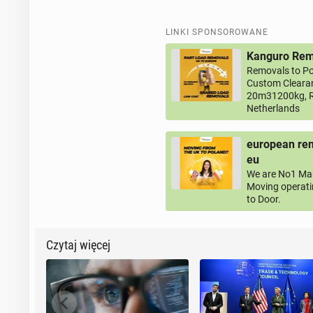
LINKI SPONSOROWANE
Kanguro Remo
Removals to Po
Custom Clearan
20m31200kg, R
Netherlands
european rem
eu
We are No1 Man
Moving operati
to Door.
Czytaj więcej