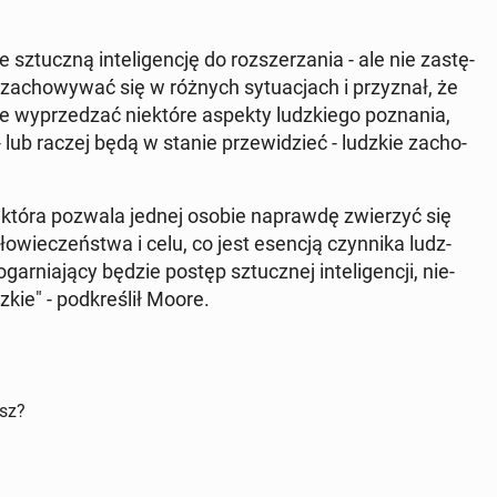
sztucz­ną in­te­li­gen­cję do roz­sze­rza­nia - ale nie za­stę­
a­cho­wy­wać się w różnych sy­tu­acjach i przy­znał, że
ie wy­prze­dzać nie­któ­re aspekty ludz­kie­go po­zna­nia,
- lub raczej będą w stanie prze­wi­dzieć - ludzkie za­cho­
 która pozwala jednej osobie na­praw­dę zwie­rzyć się
ło­wie­czeń­stwa i celu, co jest esencją czyn­ni­ka ludz­
ar­nia­ją­cy będzie postęp sztucz­nej in­te­li­gen­cji, nie­
zkie" - pod­kre­ślił Moore.
isz?