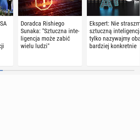
USA
Doradca Ri­shie­go
Ekspert: Nie strasz­
Sunaka: "Sztucz­na in­te­
sztucz­ną in­te­li­gen­cj
li­gen­cja może zabić
tylko na­zy­waj­my o
cji
wielu ludzi"
bar­dziej kon­kret­nie