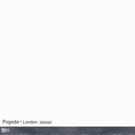
Pogoda
•
London
ZMIANA
Dziś