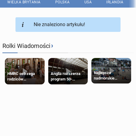
WIELKA BRYTANIA
POLSKA
USA
IRLANDIA
Nie znaleziono artykułu!
›
Rolki Wiadomości
Najlepsze
HMRC ostrzega
Anglia rozszerza
nadmorskie
rodziców
program 50-
miasteczko blisko
pobierających Child
procentowych
Londynu
Benefit. Mogą być
zniżek kolejowych
zobowiązani do
na 18-latków
zwrotu zasiłku