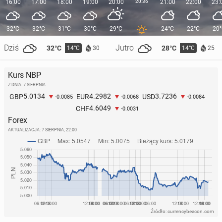
16:00
17:00
18:00
19:00
20:00
20:36
21:00
22:00
23:
32°C
32°C
31°C
30°C
29°C
24°C
22°C
20
Dziś
Jutro
32°C
28°C
14°C
14°C
30
25
Kurs NBP
Z DNIA: 7 SIERPNIA
5.0134
4.2982
3.7236
GBP
EUR
USD
-0.0085
-0.0068
-0.0084
4.6049
CHF
-0.0031
Forex
AKTUALIZACJA:
7 SIERPNIA, 22:00
Źródło: currencybeacon.com