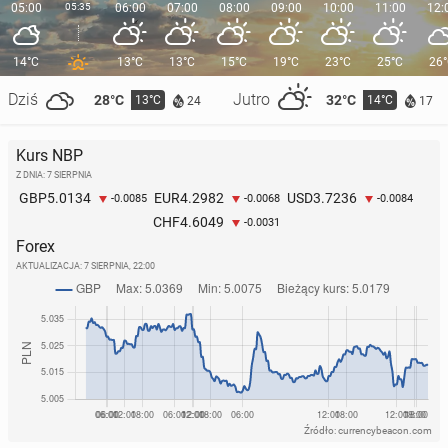
05:00
05:35
06:00
07:00
08:00
09:00
10:00
11:00
12:
14°C
13°C
13°C
15°C
19°C
23°C
25°C
26
Dziś
Jutro
28°C
32°C
13°C
14°C
24
17
Kurs NBP
Z DNIA: 7 SIERPNIA
5.0134
4.2982
3.7236
GBP
EUR
USD
-0.0085
-0.0068
-0.0084
4.6049
CHF
-0.0031
Forex
AKTUALIZACJA:
7 SIERPNIA, 22:00
Źródło: currencybeacon.com