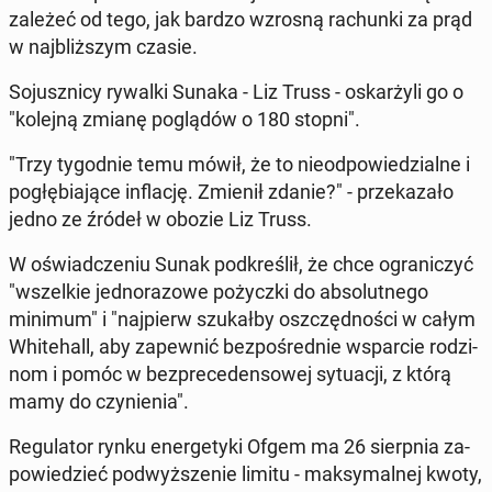
zależeć od tego, jak bardzo wzrosną ra­chun­ki za prąd
w naj­bliż­szym czasie.
So­jusz­ni­cy rywalki Sunaka - Liz Truss - oskar­ży­li go o
"kolejną zmianę po­glą­dów o 180 stopni".
"Trzy ty­go­dnie temu mówił, że to nie­od­po­wie­dzial­ne i
po­głę­bia­ją­ce in­fla­cję. Zmienił zdanie?" - prze­ka­za­ło
jedno ze źródeł w obozie Liz Truss.
W oświad­cze­niu Sunak pod­kre­ślił, że chce ogra­ni­czyć
"wszel­kie jed­no­ra­zo­we po­życz­ki do ab­so­lut­ne­go
minimum" i "naj­pierw szu­kał­by oszczęd­no­ści w całym
Whi­te­hall, aby za­pew­nić bez­po­śred­nie wspar­cie ro­dzi­
nom i pomóc w bez­pre­ce­den­so­wej sy­tu­acji, z którą
mamy do czy­nie­nia".
Re­gu­la­tor rynku ener­ge­ty­ki Ofgem ma 26 sierp­nia za­
po­wie­dzieć pod­wyż­sze­nie limitu - mak­sy­mal­nej kwoty,