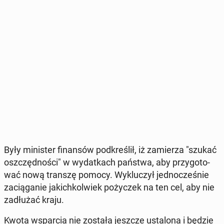
Były mi­ni­ster fi­nan­sów pod­kre­ślił, iż za­mie­rza "szukać
oszczęd­no­ści" w wy­dat­kach państwa, aby przy­go­to­
wać nową transzę pomocy. Wy­klu­czył jed­no­cze­śnie
za­cią­ga­nie ja­kich­kol­wiek po­ży­czek na ten cel, aby nie
za­dłu­żać kraju.
Kwota wspar­cia nie została jeszcze usta­lo­na i będzie