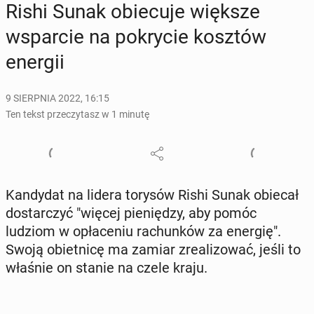
Rishi Sunak obie­cu­je większe
wspar­cie na po­kry­cie kosztów
energii
9 SIERPNIA 2022, 16:15
Ten tekst przeczytasz w 1 minutę
Kan­dy­dat na lidera torysów Rishi Sunak obiecał
do­star­czyć "więcej pie­nię­dzy, aby pomóc
ludziom w opła­ce­niu ra­chun­ków za energię".
Swoją obiet­ni­cę ma zamiar zre­ali­zo­wać, jeśli to
właśnie on stanie na czele kraju.