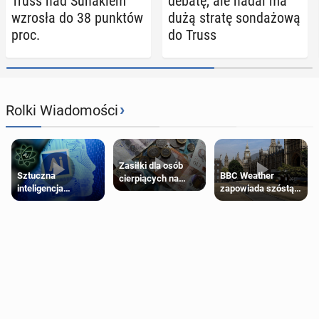
Truss nad Su­na­kiem
debatę, ale nadal ma
wzrosła do 38 punktów
dużą stratę son­da­żo­wą
proc.
do Truss
›
Rolki Wiadomości
Zasiłki dla osób
Sztuczna
BBC Weather
cierpiących na
inteligencja
zapowiada szóstą
schorzenia
próbowała oszukać
falę upałów w
psychiczne
człowieka
Londynie