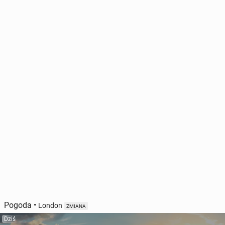
Pogoda
•
London
ZMIANA
Dziś