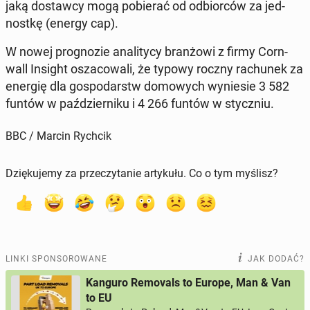
jaką do­staw­cy mogą po­bie­rać od od­bior­ców za jed­
nost­kę (energy cap).
W nowej pro­gno­zie ana­li­ty­cy bran­żo­wi z firmy Corn­
wall Insight osza­co­wa­li, że typowy roczny ra­chu­nek za
energię dla go­spo­darstw do­mo­wych wy­nie­sie 3 582
funtów w paź­dzier­ni­ku i 4 266 funtów w stycz­niu.
BBC / Marcin Rychcik
Dziękujemy za przeczytanie artykułu. Co o tym myślisz?
LINKI SPONSOROWANE
JAK DODAĆ?
Kanguro Removals to Europe, Man & Van
to EU