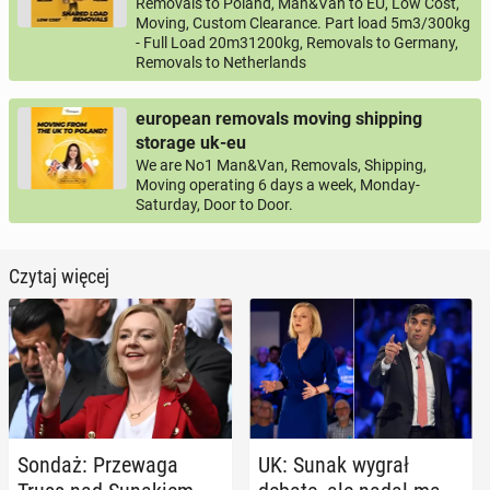
Removals to Poland, Man&Van to EU, Low Cost,
Moving, Custom Clearance. Part load 5m3/300kg
- Full Load 20m31200kg, Removals to Germany,
Removals to Netherlands
european removals moving shipping
storage uk-eu
We are No1 Man&Van, Removals, Shipping,
Moving operating 6 days a week, Monday-
Saturday, Door to Door.
Czytaj więcej
Sondaż: Prze­wa­ga
UK: Sunak wygrał