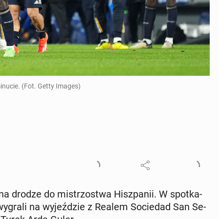
minucie. (Fot. Getty Images)
 na drodze do mi­strzo­stwa Hisz­pa­nii. W spo­tka­
y wygrali na wy­jeź­dzie z Realem So­cie­dad San Se­