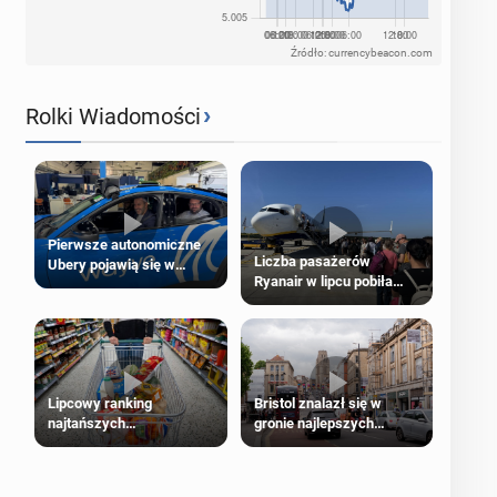
Źródło: currencybeacon.com
›
Rolki Wiadomości
Pierwsze autonomiczne
Liczba pasażerów
Ubery pojawią się w
Ryanair w lipcu pobiła
Londynie jeszcze tego
rekord
lata
Lipcowy ranking
Bristol znalazł się w
najtańszych
gronie najlepszych
supermarketów
kierunków podróży na
świecie