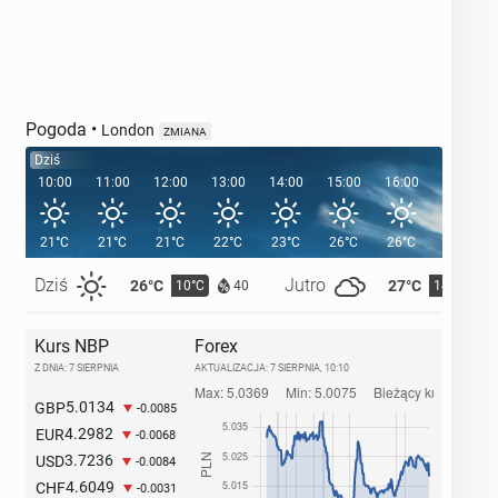
Pogoda
•
London
ZMIANA
Dziś
10:00
11:00
12:00
13:00
14:00
15:00
16:00
17:00
21°C
21°C
21°C
22°C
23°C
26°C
26°C
25°C
Dziś
Jutro
26°C
27°C
10°C
14°C
40
Kurs NBP
Forex
Z DNIA: 7 SIERPNIA
AKTUALIZACJA:
7 SIERPNIA, 10:10
5.0134
GBP
-0.0085
4.2982
EUR
-0.0068
3.7236
USD
-0.0084
4.6049
CHF
-0.0031