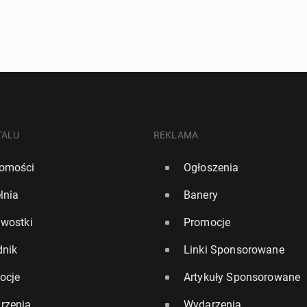
TALU
REKLAMA
omości
Ogłoszenia
lnia
Banery
awostki
Promocje
dnik
Linki Sponsorowane
ocje
Artykuły Sponsorowane
rzenia
Wydarzenia