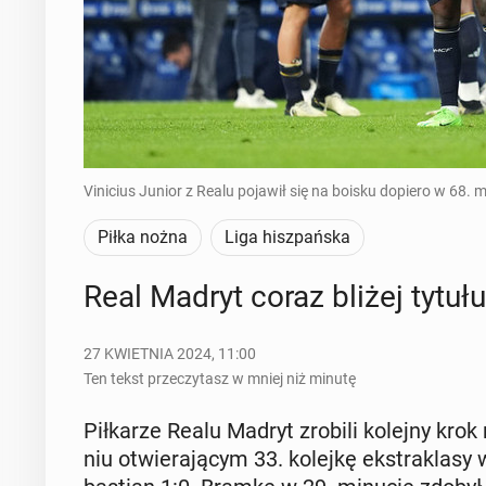
Vinicius Junior z Realu pojawił się na boisku dopiero w 68. 
Piłka nożna
Liga hiszpańska
Real Madryt coraz bliżej tytułu
27 KWIETNIA 2024, 11:00
Ten tekst przeczytasz w mniej niż minutę
Pił­ka­rze Realu Madryt zrobili kolejny krok
niu otwie­ra­ją­cym 33. kolejkę eks­tra­kla­s