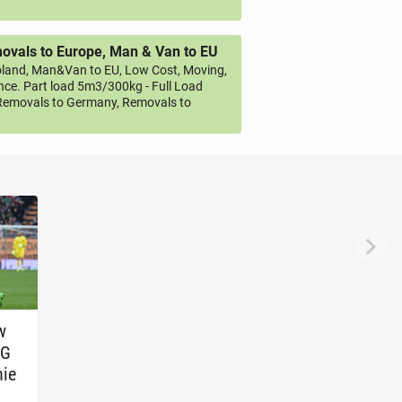
vals to Europe, Man & Van to EU
land, Man&Van to EU, Low Cost, Moving,
ce. Part load 5m3/300kg - Full Load
emovals to Germany, Removals to
w
SG
nie