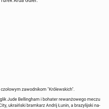
 Turek Arda Guler.
u czo­ło­wym za­wod­ni­kom "Kró­lew­skich".
glik Jude Bel­lin­gham i bohater re­wan­żo­we­go meczu
ty, ukra­iń­ski bram­karz Andrij Łunin, a bra­zy­lij­ski na­