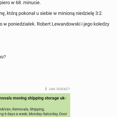
dopiero w 68. minucie.
nę, którą pokonał u siebie w minioną nie­dzie­lę 3:2.
ero w po­nie­dzia­łek. Robert Le­wan­dow­ski i jego koledzy
isz?
JAK DODAĆ?
ovals moving shipping storage uk-
&Van, Removals, Shipping,
ng 6 days a week, Monday-Saturday, Door