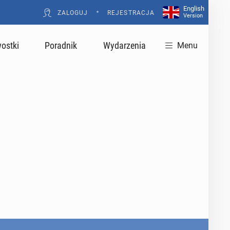
English
•
ZALOGUJ
REJESTRACJA
Version
ostki
Poradnik
Wydarzenia
Menu