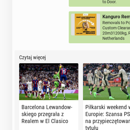
to Door.
Kanguro Remo
Removals to Po
Custom Clearan
20m31200kg, R
Netherlands
Czytaj więcej
Bar­ce­lo­na Le­wan­dow­
Pił­kar­ski weekend 
skie­go prze­gra­ła z
Europie: Szansa P
Realem w El Clasico
na przy­pie­czę­to­wa­
tytułu