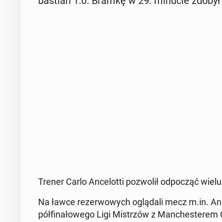
ba­stian 1:0. Bramkę w 29. minucie zdobył
Trener Carlo An­ce­lot­ti po­zwo­lił od­po­cząć wiel
Na ławce re­zer­wo­wych oglą­da­li mecz m.in. An
pół­fi­na­ło­we­go Ligi Mi­strzów z Man­che­ste­rem Ci