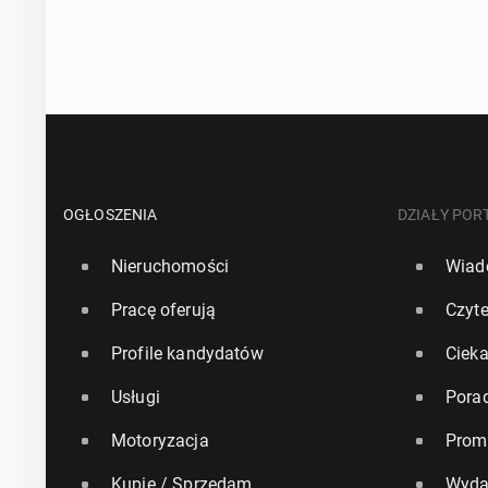
OGŁOSZENIA
DZIAŁY POR
Nieruchomości
Wiad
Pracę oferują
Czyte
Profile kandydatów
Ciek
Usługi
Pora
Motoryzacja
Prom
Kupię / Sprzedam
Wyda