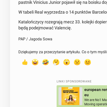
past­nik Vi­ni­cius Junior pojawił się na boisku 
W tabeli Real wy­prze­dza o 14 punktów Bar­ce­lo­
Ka­ta­loń­czy­cy ro­ze­gra­ją mecz 33. kolejki dopi
będą po­dej­mo­wać Va­len­cię.
PAP / Jagoda Sowa
Dziękujemy za przeczytanie artykułu. Co o tym myśl
LINKI SPONSOROWANE
european rem
eu
We are No1 Man
Moving operati