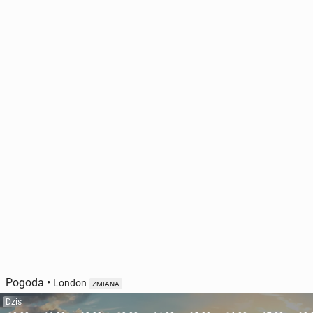
Pogoda
•
London
ZMIANA
Dziś