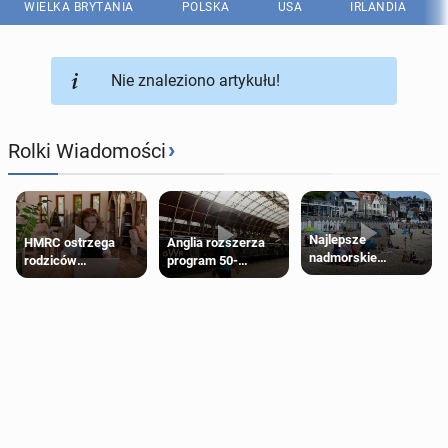
WIELKA BRYTANIA
POLSKA
USA
IRLANDIA
Nie znaleziono artykułu!
›
Rolki Wiadomości
Najlepsze
HMRC ostrzega
Anglia rozszerza
nadmorskie
rodziców
program 50-
miasteczko blisko
pobierających Child
procentowych
Londynu
Benefit. Mogą być
zniżek kolejowych
zobowiązani do
na 18-latków
zwrotu zasiłku