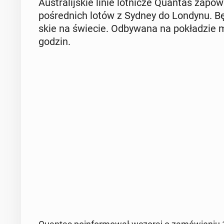
Au­stra­lij­skie linie lot­ni­cze Quantas za­p
po­śred­nich lotów z Sydney do Londynu. Będzi
skie na świecie. Od­by­wa­na na po­kła­dz
godzin.