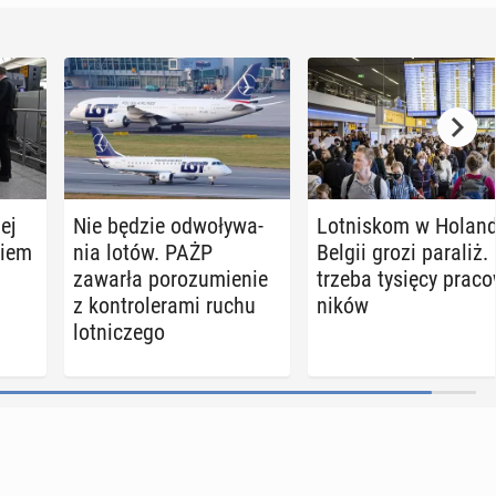
ej
Nie będzie od­wo­ły­wa­
Lot­ni­skom w Ho­lan­d
skiem
nia lotów. PAŻP
Belgii grozi paraliż.
zawarła po­ro­zu­mie­nie
trze­ba tysięcy pra­c
z kon­tro­le­ra­mi ruchu
ni­ków
lot­ni­cze­go