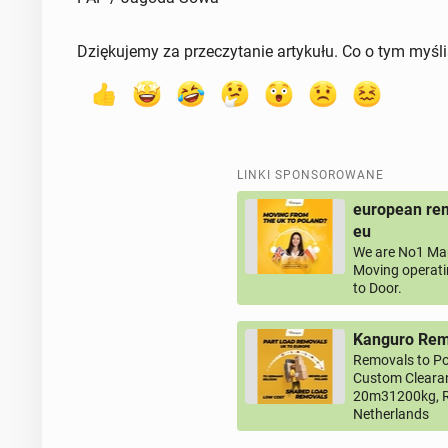
Dziękujemy za przeczytanie artykułu. Co o tym myśl
LINKI SPONSOROWANE
european rem
eu
We are No1 Man
Moving operati
to Door.
Kanguro Remo
Removals to Po
Custom Clearan
20m31200kg, R
Netherlands