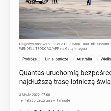
Długodystansowy samolot Airbus A350-1000 linii Quantas 
WENDELL TEODORO/AFP via Getty Images)
Podróże
Linie lotnicze
Australia
Wielk
Quantas uru­cho­mią bez­po­śre
naj­dłuż­szą trasę lot­ni­czą świ
3 MAJA 2022, 07:00
Ten tekst przeczytasz w 1 minutę