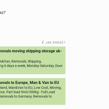
isz?
JAK DODAĆ?
ovals moving shipping storage uk-
&Van, Removals, Shipping,
ng 6 days a week, Monday-Saturday, Door
vals to Europe, Man & Van to EU
land, Man&Van to EU, Low Cost, Moving,
ce. Part load 5m3/300kg - Full Load
emovals to Germany, Removals to