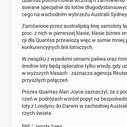
Quantas po­in­for­mo­wał wczoraj o za­mó­wie­niu
so­wa­ne spe­cjal­nie do lotów dłu­go­dy­stan­so­wyc
ce­go na wschod­nim wy­brze­żu Au­stra­lii Syd
Za­mó­wio­ne przez au­stra­lij­ską linię sa­mo­lo­t
proc. z nich w pierw­szej klasie, klasie biznes or
cji dla Quantas prze­wio­zą więc w sumie mniej 
kon­ku­ren­cyj­nych linii lot­ni­czych.
W związku z wy­so­ki­mi cenami paliwa oraz mniej­
śred­nie loty będą opła­cal­ne tylko wtedy, gdy u
w wyż­szych klasach - za­zna­cza agencja Reutera.
przy­szłych po­łą­czeń.
Prezes Quantas Alan Joyce za­zna­czył, że z powod
czeń w po­dró­żach wzrósł popyt na bez­po­śred­ni
loty z Londynu do Darwin w za­chod­niej Au­stra­lii.
czych świata.
PAP / Jagoda Sowa