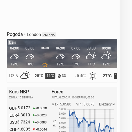
Pogoda
•
London
ZMIANA
Dziś
04:00
05:00
05:38
06:00
07:00
08:00
09:00
10:00
19°C
18°C
17°C
17°C
17°C
19°C
22°C
Dziś
Jutro
28°C
27°C
16°C
13°C
33
Kurs NBP
Forex
Z DNIA: 10 SIERPNIA
AKTUALIZACJA:
10 SIERPNIA, 03:30
5.0172
GBP
+0.0038
4.3010
EUR
+0.0028
3.7324
USD
+0.0088
4.6005
CHF
-0.0044