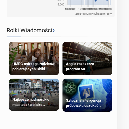
Źródło: currencybeacon.com
›
Rolki Wiadomości
HMRC ostrzega rodziców
Anglia rozszerza
pobierających Child
program 50-
Benefit. Mogą być
procentowych zniżek
zobowiązani do zwrotu
kolejowych na 18-latków
zasiłku
Najlepsze nadmorskie
Sztuczna inteligencja
miasteczko blisko
próbowała oszukać
Londynu
człowieka