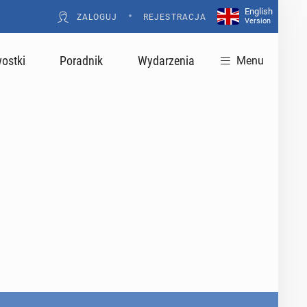
English
•
ZALOGUJ
REJESTRACJA
Version
ostki
Poradnik
Wydarzenia
Menu