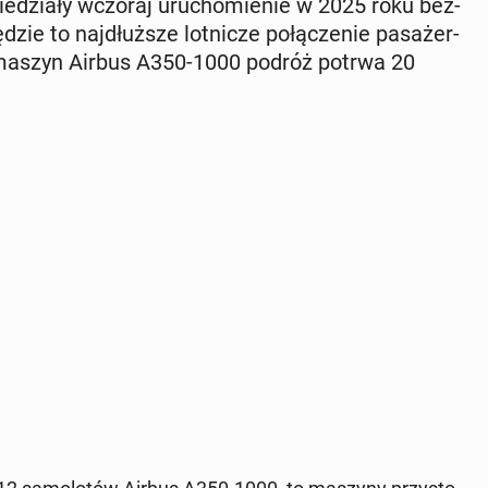
o­wie­dzia­ły wczoraj uru­cho­mie­nie w 2025 roku bez­
e to naj­dłuż­sze lot­ni­cze po­łą­cze­nie pa­sa­żer­
ie maszyn Airbus A350-1000 podróż potrwa 20