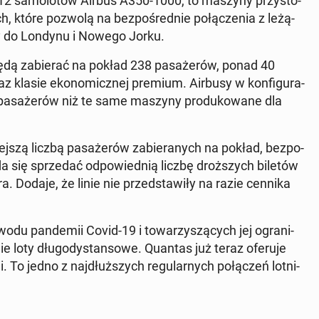
 12 sa­mo­lo­tów Airbus A350-1000, to maszyny przy­sto­
h, które pozwolą na bez­po­śred­nie po­łą­cze­nia z le­żą­
ney do Londynu i Nowego Jorku.
y będą za­bie­rać na pokład 238 pa­sa­że­rów, ponad 40
az klasie eko­no­micz­nej premium. Airbusy w kon­fi­gu­ra­
pa­sa­że­rów niż te same maszyny pro­du­ko­wa­ne dla
szą liczbą pa­sa­że­rów za­bie­ra­nych na pokład, bez­po­
da się sprze­dać od­po­wied­nią liczbę droż­szych biletów
 Dodaje, że linie nie przed­sta­wi­ły na razie cennika
u pan­de­mii Covid-19 i to­wa­rzy­szą­cych jej ogra­ni­
e loty dłu­go­dy­stan­so­we. Quantas już teraz oferuje
 To jedno z naj­dłuż­szych re­gu­lar­nych po­łą­czeń lot­ni­