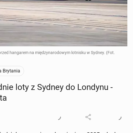
przed hangarem na międzynarodowym lotnisku w Sydney. (Fot.
a Brytania
d­nie loty z Sydney do Londynu -
ata