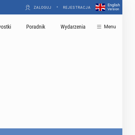
English
•
ZALOGUJ
REJESTRACJA
Version
ostki
Poradnik
Wydarzenia
Menu