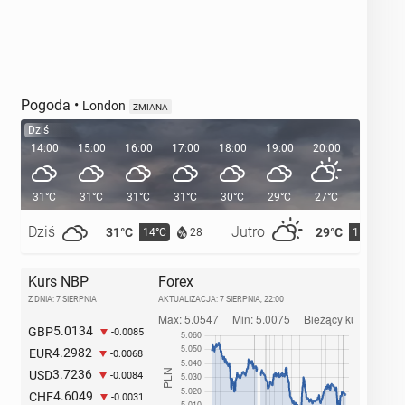
Pogoda
•
London
ZMIANA
Dziś
14:00
15:00
16:00
17:00
18:00
19:00
20:00
20:36
31°C
31°C
31°C
31°C
30°C
29°C
27°C
Dziś
Jutro
31°C
29°C
14°C
15°C
28
Kurs NBP
Forex
Z DNIA: 7 SIERPNIA
AKTUALIZACJA:
7 SIERPNIA, 22:00
5.0134
GBP
-0.0085
4.2982
EUR
-0.0068
3.7236
USD
-0.0084
4.6049
CHF
-0.0031