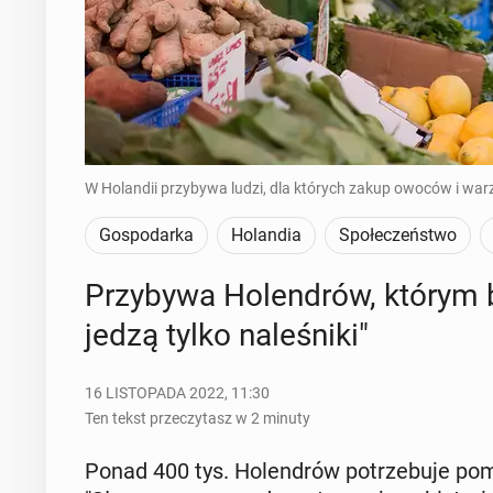
W Holandii przybywa ludzi, dla których zakup owoców i warz
Gospodarka
Holandia
Społeczeństwo
Przy­by­wa Ho­len­drów, którym b
jedzą tylko na­le­śni­ki"
16 LISTOPADA 2022, 11:30
Ten tekst przeczytasz w 2 minuty
Ponad 400 tys. Ho­len­drów po­trze­bu­je pom