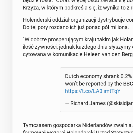
będzie rosła. "Coraz więcej osób zwraca się do 
Krzyża, w którym pod­kre­śla się, iż wynika to z ro
Ho­len­der­ski oddział or­ga­ni­za­cji dys­try­bu­u
Do tej pory rozdano ich już ponad pół miliona.
"W dobrze pro­spe­ru­ją­cym kraju takim jak Ho­lan­
ilość żyw­no­ści, jednak każdego dnia sły­szy­my o
cy­to­wa­na w ko­mu­ni­ka­cie Heleen van den Berg
Dutch economy shrank 0.2% in Q
won’t be re­por­ted by the BBC.
https://t.co/LA3limtTqY
— Richard James (@ski­si­dja
Tym­cza­sem go­spo­dar­ka Ni­der­lan­dów zwalnia. 
for­mo­wał wczoraj Ho­len­der­ski Urząd Sta­ty­sty