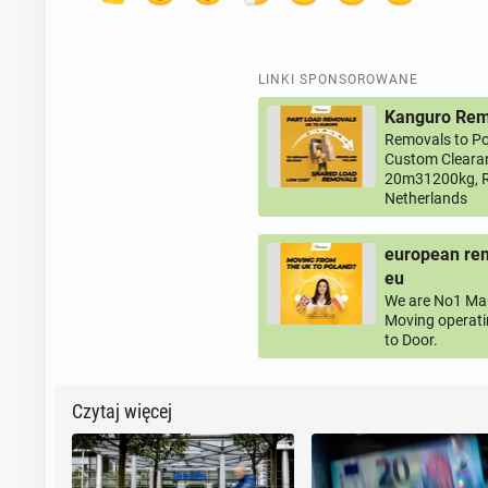
LINKI SPONSOROWANE
Kanguro Remo
Removals to Po
Custom Clearan
20m31200kg, R
Netherlands
european rem
eu
We are No1 Man
Moving operati
to Door.
Czytaj więcej