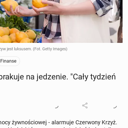
yw jest luksusem. (Fot. Getty Images)
Finanse
rakuje na je­dze­nie. "Cały tydzień
ocy żyw­no­ścio­wej - alar­mu­je Czer­wo­ny Krzyż.