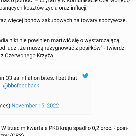
nas o pomoc" – czytamy w ko­mu­ni­ka­cie Czer­wo­ne­go
­sną­cych kosztów życia oraz in­fla­cji.
je coraz więcej bonów za­ku­po­wych na towary spo­żyw­cze.
dia nikt nie po­wi­nien martwić się o wy­star­cza­ją­cą
d ludzi, że muszą re­zy­gno­wać z po­sił­ków" - twier­dzi
 z Czer­wo­ne­go Krzyża.
3 as in­fla­tion bites. I bet that
 ⁦
@bbc­fe­ed­back
­mes)
No­vem­ber 15, 2022
W trzecim kwar­ta­le PKB kraju spadł o 0,2 proc. - po­in­
cz­ny (CBS).