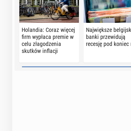
Ho­lan­dia: Coraz więcej
Naj­więk­sze bel­gij­s
firm wypłaca premie w
banki prze­wi­du­ją
celu zła­go­dze­nia
recesję pod koniec
skutków in­fla­cji