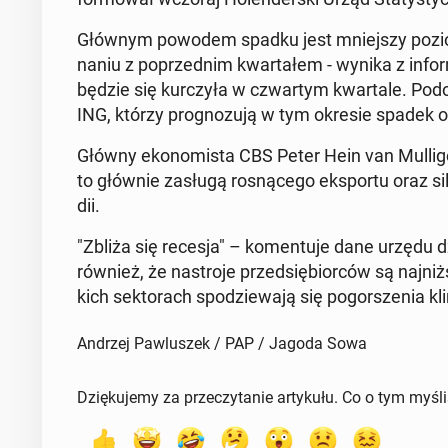
Głównym powodem spadku jest mniej­szy poziom in
na­niu z po­przed­nim kwar­ta­łem - wynika z in­for­
będzie się kur­czy­ła w czwar­tym kwar­ta­le. Po­d
ING, którzy pro­gno­zu­ją w tym okresie spadek o
Główny eko­no­mi­sta CBS Peter Hein van Mul­li­ge
to głównie zasługą ro­sną­ce­go eks­por­tu oraz sil
dii.
"Zbliża się recesja" – ko­men­tu­je dane urzędu dz
również, że na­stro­je przed­się­bior­ców są naj­ni
kich sek­to­rach spo­dzie­wa­ją się po­gor­sze­nia k
Andrzej Pawluszek / PAP / Jagoda Sowa
Dziękujemy za przeczytanie artykułu. Co o tym myśl