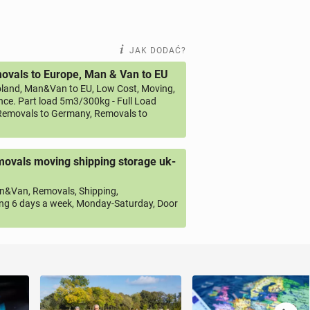
JAK DODAĆ?
vals to Europe, Man & Van to EU
land, Man&Van to EU, Low Cost, Moving,
ce. Part load 5m3/300kg - Full Load
emovals to Germany, Removals to
ovals moving shipping storage uk-
&Van, Removals, Shipping,
ng 6 days a week, Monday-Saturday, Door