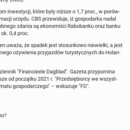
­we­sty­cji, które były niższe o 1,7 proc., w po­rów­
ma­cji urzędu. CBS prze­wi­du­je, iż go­spo­dar­ka nadal
ob­ne­go zdania są eko­no­mi­ści Ra­bo­ban­ku oraz banku
 ok. 0,4 proc.
n uważa, że spadek jest sto­sun­ko­wo nie­wiel­ki, a jest
nego oży­wie­nia przy­jaz­dów tu­ry­stycz­nych do Ho­lan­
ien­nik "Fi­nan­cie­ele Dagblad". Gazeta przy­po­mi­na
ż­sze od po­cząt­ku 2021 r. "Przed­się­bior­cy we wszyst­
limatu go­spo­dar­cze­go" – wska­zu­je "FD".
isz?