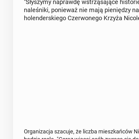
"Sły­szy­my na­praw­dę wstrzą­sa­ją­ce hi­sto­
na­le­śni­ki, po­nie­waż nie mają pie­nię­dzy
ho­len­der­skie­go Czer­wo­ne­go Krzyża Nicol
Or­ga­ni­za­cja szacuje, że liczba miesz­kań­ców N