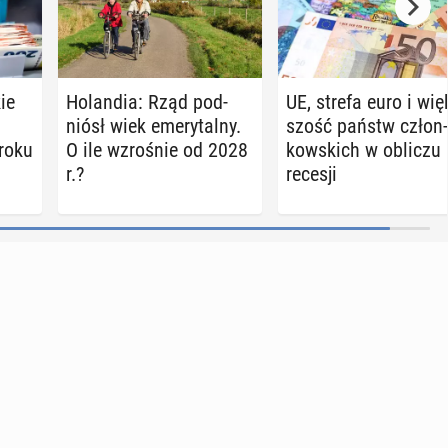
kie
Ho­lan­dia: Rząd pod­
UE, strefa euro i wię
niósł wiek eme­ry­tal­ny.
szość państw człon­
 roku
O ile wzro­śnie od 2028
kow­skich w obliczu
r.?
recesji