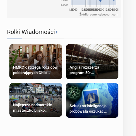
Źródło: currencybeacon.com
›
Rolki Wiadomości
HMRC ostrzega rodziców
Anglia rozszerza
pobierających Child
program 50-
Benefit. Mogą być
procentowych zniżek
zobowiązani do zwrotu
kolejowych na 18-latków
zasiłku
Najlepsze nadmorskie
Sztuczna inteligencja
miasteczko blisko
próbowała oszukać
Londynu
człowieka