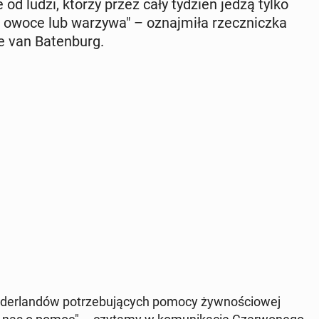
rie od ludzi, którzy przez cały tydzień jedzą tylko
 na owoce lub warzywa" – oznaj­mi­ła rzecz­nicz­ka
e van Ba­ten­burg.
i­der­lan­dów po­trze­bu­ją­cych pomocy żyw­no­ścio­wej