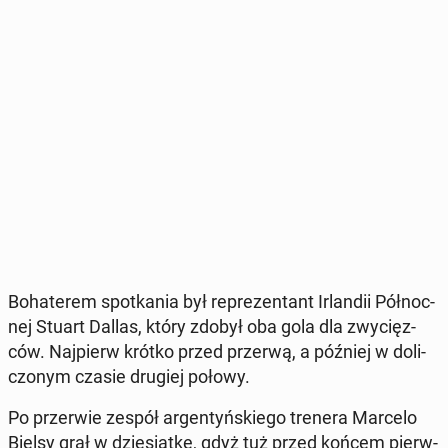
Bo­ha­te­rem spo­tka­nia był re­pre­zen­tant Ir­lan­dii Pół­noc­
nej Stuart Dallas, który zdobył oba gola dla zwy­cięz­
ców. Naj­pierw krótko przed przerwą, a później w do­li­
czo­nym czasie drugiej połowy.
Po prze­rwie zespół ar­gen­tyń­skie­go trenera Marcelo
Bielsy grał w dzie­siąt­kę, gdyż tuż przed końcem pierw­