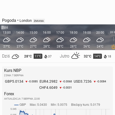
Pogoda
•
London
ZMIANA
Dziś
13:00
14:00
15:00
16:00
17:00
18:00
19:00
20:00
20:
27°C
27°C
27°C
28°C
28°C
28°C
26°C
24°C
Dziś
Jutro
28°C
32°C
11°C
14°C
37
18
Kurs NBP
Z DNIA: 7 SIERPNIA
5.0134
4.2982
3.7236
GBP
EUR
USD
-0.0085
-0.0068
-0.0084
4.6049
CHF
-0.0031
Forex
AKTUALIZACJA:
7 SIERPNIA, 22:00