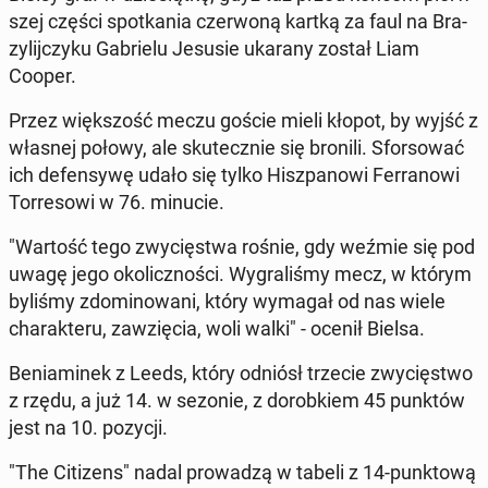
szej części spo­tka­nia czer­wo­ną kartką za faul na Bra­
zy­lij­czy­ku Ga­brie­lu Jesusie ukarany został Liam
Cooper.
Przez więk­szość meczu goście mieli kłopot, by wyjść z
własnej połowy, ale sku­tecz­nie się bronili. Sfor­so­wać
ich de­fen­sy­wę udało się tylko Hisz­pa­no­wi Fer­ra­no­wi
Tor­re­so­wi w 76. minucie.
"Wartość tego zwy­cię­stwa rośnie, gdy weźmie się pod
uwagę jego oko­licz­no­ści. Wy­gra­li­śmy mecz, w którym
byliśmy zdo­mi­no­wa­ni, który wymagał od nas wiele
cha­rak­te­ru, za­wzię­cia, woli walki" - ocenił Bielsa.
Be­nia­mi­nek z Leeds, który odniósł trzecie zwy­cię­stwo
z rzędu, a już 14. w sezonie, z do­rob­kiem 45 punktów
jest na 10. pozycji.
"The Ci­ti­zens" nadal pro­wa­dzą w tabeli z 14-punk­to­wą