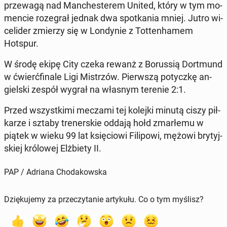
prze­wa­gą nad Man­che­ste­rem United, który w tym mo­
men­cie ro­ze­grał jednak dwa spo­tka­nia mniej. Jutro wi­
ce­li­der zmierzy się w Lon­dy­nie z Tot­ten­ha­mem
Hotspur.
W środę ekipę City czeka rewanż z Bo­rus­sią Do­rt­mund
w ćwierć­fi­na­le Ligi Mi­strzów. Pierw­szą po­tycz­kę an­
giel­ski zespół wygrał na własnym terenie 2:1.
Przed wszyst­ki­mi meczami tej kolejki minutą ciszy pił­
ka­rze i sztaby tre­ner­skie oddają hołd zmar­łe­mu w
piątek w wieku 99 lat księ­cio­wi Fi­li­po­wi, mężowi bry­tyj­
skiej kró­lo­wej Elż­bie­ty II.
PAP / Adriana Chodakowska
Dziękujemy za przeczytanie artykułu. Co o tym myślisz?