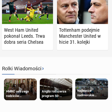
West Ham United
Tot­ten­ham po­dej­mie
pokonał Leeds. Trwa
Man­che­ster United w
dobra seria Chelsea
hicie 31. kolejki
›
Rolki Wiadomości
Najlepsze
HMRC ostrzega
Anglia rozszerza
nadmorskie
rodziców
program 50-
miasteczko blisko
pobierających Child
procentowych
Londynu
Benefit. Mogą być
zniżek kolejowych
zobowiązani do
na 18-latków