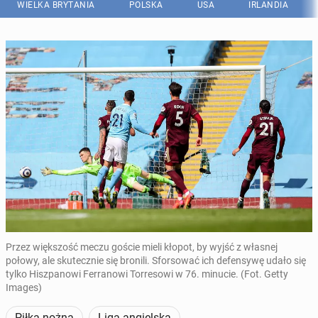
WIELKA BRYTANIA
POLSKA
USA
IRLANDIA
Przez większość meczu goście mieli kłopot, by wyjść z własnej
połowy, ale skutecznie się bronili. Sforsować ich defensywę udało się
tylko Hiszpanowi Ferranowi Torresowi w 76. minucie. (Fot. Getty
Images)
Piłka nożna
Liga angielska