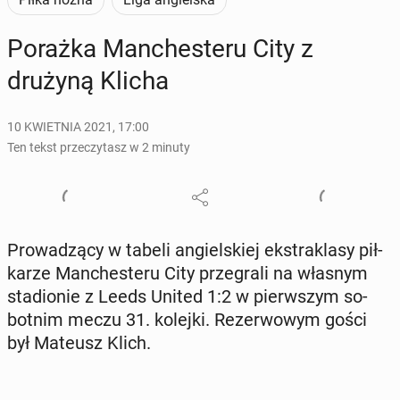
Porażka Man­che­ste­ru City z
drużyną Klicha
10 KWIETNIA 2021, 17:00
Ten tekst przeczytasz w 2 minuty
Pro­wa­dzą­cy w tabeli an­giel­skiej eks­tra­kla­sy pił­
ka­rze Man­che­ste­ru City prze­gra­li na własnym
sta­dio­nie z Leeds United 1:2 w pierw­szym so­
bot­nim meczu 31. kolejki. Re­zer­wo­wym gości
był Mateusz Klich.