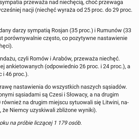
ym­pa­tia prze­wa­ża nad nie­chę­cią, choć prze­wa­ga
 wcze­śniej nacji (niechęć wyraża od 25 proc. do 29 proc.
dany darzy sym­pa­tią Rosjan (35 proc.) i Rumunów (33
 po­rów­ny­wal­nie często, co po­zy­tyw­ne na­sta­wie­nie
hę­ci).
ondażu, czyli Romów i Arabów, prze­wa­ża niechęć.
ej an­kie­to­wa­nych (od­po­wied­nio 26 proc. i 24 proc.), a
 i 46 proc.).
rawę na­sta­wie­nia do wszyst­kich naszych są­sia­dów.
o­ny­mi są­sia­da­mi są Czesi i Słowacy, a na drugim
również na drugim miejscu sy­tu­owa­li się Litwini, na­
 że Niemcy uzy­ski­wa­li zbli­żo­ne wyniki).
oku na próbie li­czą­cej 1 179 osób.