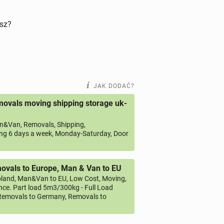
isz?
JAK DODAĆ?
ovals moving shipping storage uk-
&Van, Removals, Shipping,
ng 6 days a week, Monday-Saturday, Door
vals to Europe, Man & Van to EU
land, Man&Van to EU, Low Cost, Moving,
ce. Part load 5m3/300kg - Full Load
emovals to Germany, Removals to