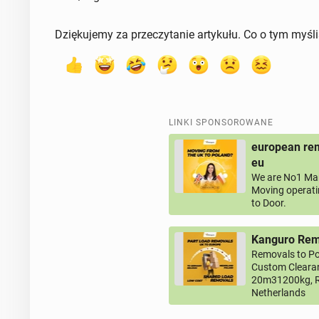
Dziękujemy za przeczytanie artykułu. Co o tym myśl
LINKI SPONSOROWANE
european rem
eu
We are No1 Man
Moving operati
to Door.
Kanguro Remo
Removals to Po
Custom Clearan
20m31200kg, R
Netherlands