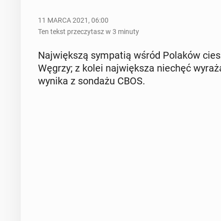
11 MARCA 2021, 06:00
Ten tekst przeczytasz w 3 minuty
Naj­więk­szą sym­pa­tią wśród Polaków ciesz
Węgrzy; z kolei naj­więk­sza niechęć wy­ra­
wynika z sondażu CBOS.