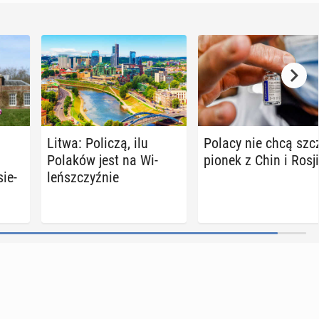
Litwa: Policzą, ilu
Polacy nie chcą szc
Polaków jest na Wi­
pio­nek z Chin i Rosji
ie­
leńsz­czyź­nie