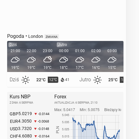
Pogoda
•
London
ZMIANA
Dziś
Jutro
21:00
22:00
23:00
00:00
01:00
02:00
03:00
04:00
19°C
19°C
19°C
18°C
17°C
16°C
15°C
14°C
Dziś
Jutro
22°C
25°C
12°C
14°C
41
Kurs NBP
Forex
Z DNIA: 6 SIERPNIA
AKTUALIZACJA:
6 SIERPNIA, 21:10
5.0219
GBP
-0.0144
4.3050
EUR
-0.0068
3.7320
USD
-0.0148
4.6080
CHF
-0.0164