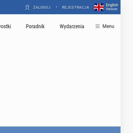
English
•
ZALOGUJ
REJESTRACJA
Version
ostki
Poradnik
Wydarzenia
Menu