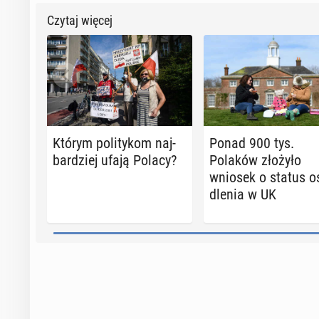
Czytaj więcej
Którym po­li­ty­kom naj­
Ponad 900 tys.
bar­dziej ufają Polacy?
Polaków złożyło
wniosek o status os
dle­nia w UK