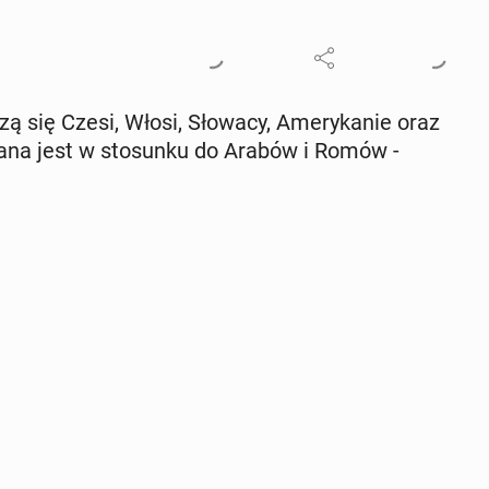
ą się Czesi, Włosi, Słowacy, Ame­ry­ka­nie oraz
ża­na jest w sto­sun­ku do Arabów i Romów -