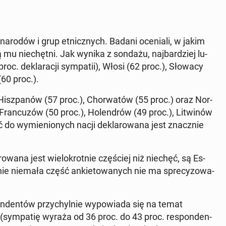
arodów i grup et­nicz­nych. Badani oce­nia­li, w jakim
mu nie­chęt­ni. Jak wynika z sondażu, naj­bar­dziej lu­
oc. de­kla­ra­cji sym­pa­tii), Włosi (62 proc.), Słowacy
(60 proc.).
 Hisz­pa­nów (57 proc.), Chor­wa­tów (55 proc.) oraz Nor­
Fran­cu­zów (50 proc.), Ho­len­drów (49 proc.), Li­twi­nów
ć do wy­mie­nio­nych nacji de­kla­ro­wa­na jest znacz­nie
­wa­na jest wie­lo­krot­nie czę­ściej niż niechęć, są Es­
śnie niemała część an­kie­to­wa­nych nie ma spre­cy­zo­wa­
­den­tów przy­chyl­nie wy­po­wia­da się na temat
sym­pa­tię wyraża od 36 proc. do 43 proc. re­spon­den­