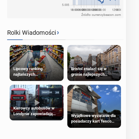
Źródło: currencybeacon.com
›
Rolki Wiadomości
Lipcowy ranking
Bristol znalazł się w
najtańszych
gronie najlepszych
supermarketów
kierunków podróży na
świecie
Kierowcy autobusów w
Londynie zapowiadają
Wyjątkowe wyzwanie dla
strajki
posiadaczy kart Tesco
Clubcard!