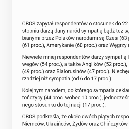
CBOS zapytał re­spon­den­tów o sto­su­nek do 22 n
stopniu darzą dany naród sym­pa­tią bądź też są 
bia­ny­mi przez Polaków na­ro­da­mi są Czesi (63 pr
(61 proc.), Ame­ry­ka­nie (60 proc.) oraz Węgrzy 
Nie­wie­le mniej re­spon­den­tów darzy sym­pa­tią
we­gów (54 proc.), a także An­gli­ków (52 proc.), 
(49 proc.) oraz Bia­ło­ru­si­nów (47 proc.). Niechę
rza­dziej niż sym­pa­tia (od 6 do 17 proc.).
Ko­lej­nym narodem, do którego sym­pa­tia de­kla­ro
toń­czy­cy (44 proc. wobec 10 proc.), jed­no­cze­
ne­go sto­sun­ku do tej nacji (17 proc.).
CBOS pod­kre­śla, że około dwóch piątych re­spon
Niemców, Ukra­iń­ców, Żydów oraz Chiń­czy­ków (