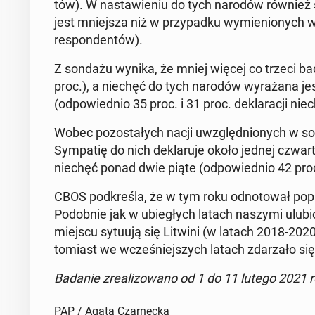
tów). W na­sta­wie­niu do tych narodów również s
jest mniej­sza niż w przy­pad­ku wy­mie­nio­nych
re­spon­den­tów).
Z sondażu wynika, że mniej więcej co trzeci ba
proc.), a niechęć do tych narodów wy­ra­ża­na jest
(od­po­wied­nio 35 proc. i 31 proc. de­kla­ra­cji nie­c
Wobec po­zo­sta­łych nacji uwzględ­nio­nych w s
Sym­pa­tię do nich de­kla­ru­je około jednej czwar­t
niechęć ponad dwie piąte (od­po­wied­nio 42 proc
CBOS pod­kre­śla, że w tym roku od­no­to­wał pop
Po­dob­nie jak w ubie­głych latach naszymi ulu­bi
miejscu sytuują się Litwini (w latach 2018-2020 
to­miast we wcze­śniej­szych latach zda­rza­ło się,
Badanie zre­ali­zo­wa­no od 1 do 11 lutego 2021 r
PAP / Agata Czarnecka