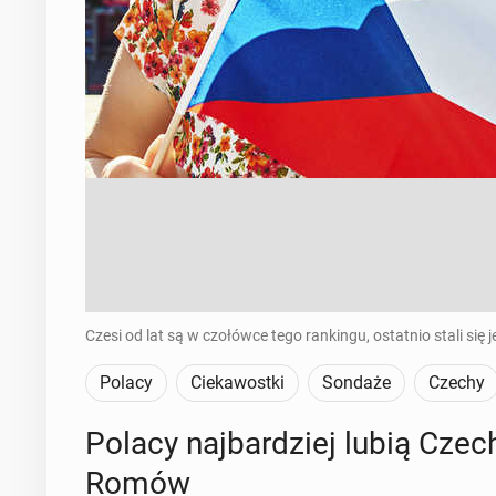
Czesi od lat są w czołówce tego rankingu, ostatnio stali się 
Polacy
Ciekawostki
Sondaże
Czechy
Polacy naj­bar­dziej lubią Cze
Romów