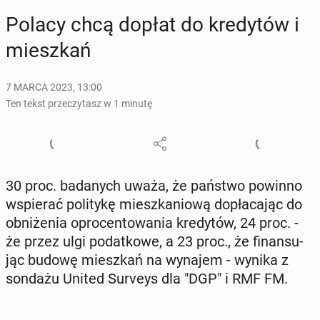
Polacy chcą dopłat do kre­dy­tów i
miesz­kań
7 MARCA 2023, 13:00
Ten tekst przeczytasz w 1 minutę
30 proc. ba­da­nych uważa, że państwo powinno
wspie­rać po­li­ty­kę miesz­ka­nio­wą do­pła­ca­jąc do
ob­ni­że­nia opro­cen­to­wa­nia kre­dy­tów, 24 proc. -
że przez ulgi po­dat­ko­we, a 23 proc., że fi­nan­su­
jąc budowę miesz­kań na wynajem - wynika z
sondażu United Surveys dla "DGP" i RMF FM.