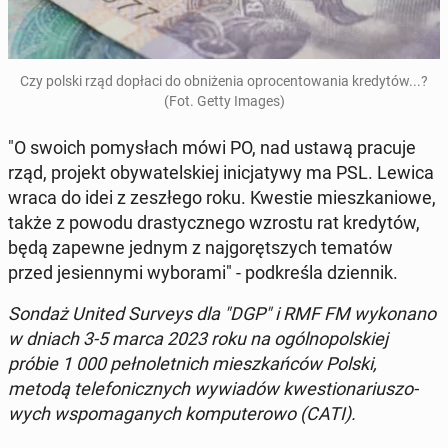
Czy polski rząd dopłaci do ob­ni­że­nia opro­cen­to­wa­nia kre­dy­tów...?
(Fot. Getty Images)
"O swoich po­my­słach mówi PO, nad ustawą pracuje
rząd, projekt oby­wa­tel­skiej ini­cja­ty­wy ma PSL. Lewica
wraca do idei z ze­szłe­go roku. Kwestie miesz­ka­nio­we,
także z powodu dra­stycz­ne­go wzrostu rat kre­dy­tów,
będą zapewne jednym z naj­go­ręt­szych tematów
przed je­sien­ny­mi wy­bo­ra­mi" - pod­kre­śla dzien­nik.
Sondaż United Surveys dla "DGP" i RMF FM wy­ko­na­no
w dniach 3-5 marca 2023 roku na ogól­no­pol­skiej
próbie 1 000 peł­no­let­nich miesz­kań­ców Polski,
metodą te­le­fo­nicz­nych wy­wia­dów kwe­stio­na­riu­szo­
wych wspo­ma­ga­nych kom­pu­te­ro­wo (CATI).