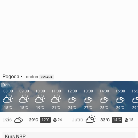
Pogoda
•
London
ZMIANA
Dziś
08:00
09:00
10:00
11:00
12:00
13:00
14:00
15:00
16:
18°C
18°C
19°C
21°C
24°C
27°C
28°C
29°C
29
Dziś
Jutro
29°C
32°C
12°C
14°C
24
18
Kurs NBP