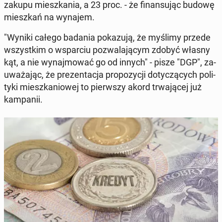
zakupu miesz­ka­nia, a 23 proc. - że fi­nan­su­jąc budowę
miesz­kań na wynajem.
"Wyniki całego badania po­ka­zu­ją, że myślimy przede
wszyst­kim o wspar­ciu po­zwa­la­ją­cym zdobyć własny
kąt, a nie wy­naj­mo­wać go od innych" - pisze "DGP", za­
uwa­ża­jąc, że pre­zen­ta­cja pro­po­zy­cji do­ty­czą­cych po­li­
ty­ki miesz­ka­nio­wej to pierw­szy akord trwa­ją­cej już
kam­pa­nii.