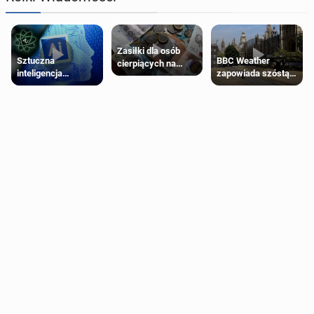
Zasiłki dla osób
Sztuczna
BBC Weather
cierpiących na
inteligencja
zapowiada szóstą
schorzenia
próbowała oszukać
falę upałów w
psychiczne
człowieka
Londynie