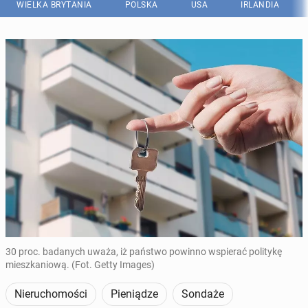
WIELKA BRYTANIA
POLSKA
USA
IRLANDIA
30 proc. badanych uważa, iż państwo powinno wspierać politykę
mieszkaniową. (Fot. Getty Images)
Nieruchomości
Pieniądze
Sondaże