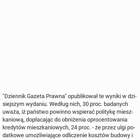
"Dzien­nik Gazeta Prawna" opu­bli­ko­wał te wyniki w dzi­
siej­szym wydaniu. Według nich, 30 proc. ba­da­nych
uważa, iż państwo powinno wspie­rać po­li­ty­kę miesz­
ka­nio­wą, do­pła­ca­jąc do ob­ni­że­nia opro­cen­to­wa­nia
kre­dy­tów miesz­ka­nio­wych, 24 proc. - że przez ulgi po­
dat­ko­we umoż­li­wia­ją­ce od­li­cze­nie kosztów budowy i