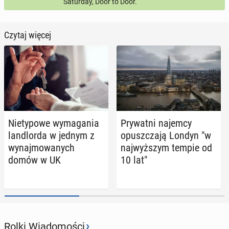
Saturday, Door to Door.
Czytaj więcej
Nie­ty­po­we wy­ma­ga­nia
Pry­wat­ni najemcy
lan­dlor­da w jednym z
opusz­cza­ją Londyn "w
wy­naj­mo­wa­nych
naj­wyż­szym tempie od
domów w UK
10 lat"
›
Rolki Wiadomości