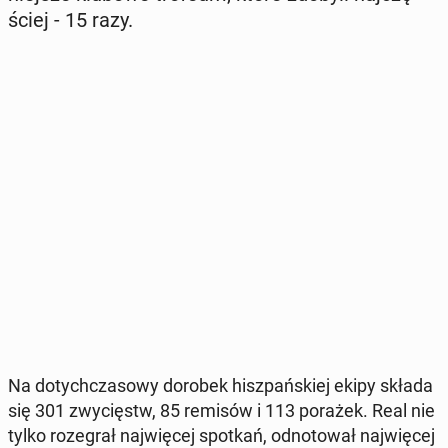
ściej - 15 razy.
Na do­tych­cza­so­wy dorobek hisz­pań­skiej ekipy składa
się 301 zwy­cięstw, 85 remisów i 113 porażek. Real nie
tylko ro­ze­grał naj­wię­cej spotkań, od­no­to­wał naj­wię­cej