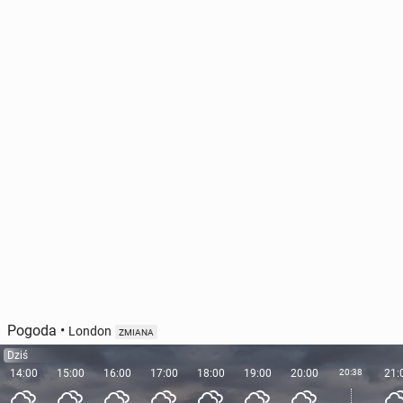
Pogoda
•
London
ZMIANA
Dziś
14:00
15:00
16:00
17:00
18:00
19:00
20:00
20:38
21: