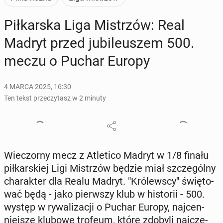
Pił­kar­ska Liga Mi­strzów: Real
Madryt przed ju­bi­le­uszem 500.
meczu o Puchar Europy
4 MARCA 2025, 16:30
Ten tekst przeczytasz w 2 minuty
Wie­czor­ny mecz z Atle­ti­co Madryt w 1/8 finału
pił­kar­skiej Ligi Mi­strzów będzie miał szcze­gól­ny
cha­rak­ter dla Realu Madryt. "Kró­lew­scy" świę­to­
wać będą - jako pierw­szy klub w hi­sto­rii - 500.
występ w ry­wa­li­za­cji o Puchar Europy, naj­cen­
niej­sze klubowe trofeum, które zdobyli naj­czę­