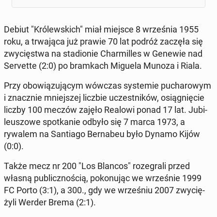
Debiut "Kró­lew­skich" miał miejsce 8 wrze­śnia 1955
roku, a trwa­ją­ca już prawie 70 lat podróż zaczęła się
zwy­cię­stwa na sta­dio­nie Char­mil­les w Genewie nad
Se­rvet­te (2:0) po bram­kach Miguela Munoza i Riala.
Przy obo­wią­zu­ją­cym wówczas sys­te­mie pu­cha­ro­wym
i znacz­nie mniej­szej liczbie uczest­ni­ków, osią­gnię­cie
liczby 100 meczów zajęło Realowi ponad 17 lat. Ju­bi­
le­uszo­we spo­tka­nie odbyło się 7 marca 1973, a
rywalem na San­tia­go Ber­na­beu było Dynamo Kijów
(0:0).
Także mecz nr 200 "Los Blancos" ro­ze­gra­li przed
własną pu­blicz­no­ścią, po­ko­nu­jąc we wrze­śnie 1999
FC Porto (3:1), a 300., gdy we wrze­śniu 2007 zwy­cię­
ży­li Werder Brema (2:1).