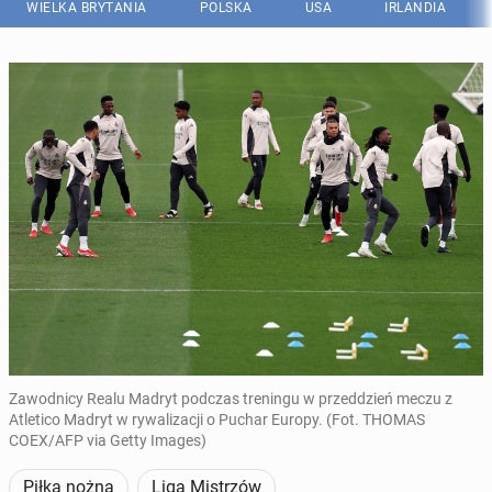
WIELKA BRYTANIA
POLSKA
USA
IRLANDIA
Zawodnicy Realu Madryt podczas treningu w przeddzień meczu z
Atletico Madryt w rywalizacji o Puchar Europy. (Fot. THOMAS
COEX/AFP via Getty Images)
Piłka nożna
Liga Mistrzów