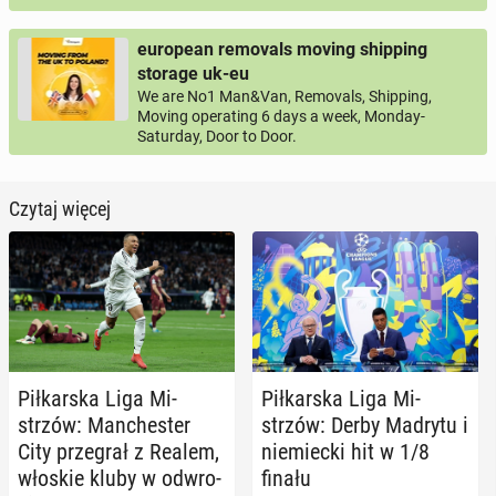
european removals moving shipping
storage uk-eu
We are No1 Man&Van, Removals, Shipping,
Moving operating 6 days a week, Monday-
Saturday, Door to Door.
Czytaj więcej
Pił­kar­ska Liga Mi­
Pił­kar­ska Liga Mi­
strzów: Man­che­ster
strzów: Derby Madrytu i
City prze­grał z Realem,
nie­miec­ki hit w 1/8
włoskie kluby w od­wro­
finału