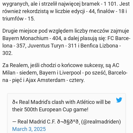
wy­gra­nych, ale i strze­lił naj­wię­cej bramek - 1 101. Jest
również re­kor­dzi­stą w liczbie edycji - 44, finałów - 18 i
trium­fów - 15.
Drugie miejsce pod wzglę­dem liczby meczów zajmuje
Bayern Mo­na­chium - 404, a dalej plasują się: FC Bar­ce­
lo­na - 357, Ju­ven­tus Turyn - 311 i Benfica Lizbona -
302.
Za Realem, jeśli chodzi o końcowe sukcesy, są AC
Milan - siedem, Bayern i Li­ver­po­ol - po sześć, Bar­ce­lo­
na - pięć i Ajax Am­ster­dam - cztery.
ð« Real Ma­dri­d's clash with Atléti­co will be
their 500th Eu­ro­pe­an Cup game!
— Real Madrid C.F. ð¬ð§ðºð¸ (@re­al­ma­dri­den)
March 3, 2025