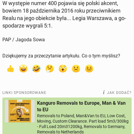
W wy­stę­pie numer 400 pojawia się polski akcent,
bowiem 18 paź­dzier­ni­ka 2016 roku prze­ciw­ni­kiem
Realu na jego obiek­cie była... Legia War­sza­wa, a go­
spo­da­rze wygrali 5:1.
PAP / Jagoda Sowa
Dziękujemy za przeczytanie artykułu. Co o tym myślisz?
LINKI SPONSOROWANE
JAK DODAĆ?
Kanguro Removals to Europe, Man & Van
to EU
Removals to Poland, Man&Van to EU, Low Cost,
Moving, Custom Clearance. Part load 5m3/300kg
- Full Load 20m31200kg, Removals to Germany,
Removals to Netherlands