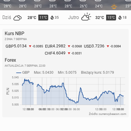
28°C
28°C
28°C
28°C
28°C
26°C
24°C
23
Dziś
Jutro
28°C
32°C
11°C
15°C
35
18
Kurs NBP
Z DNIA: 7 SIERPNIA
5.0134
4.2982
3.7236
GBP
EUR
USD
-0.0085
-0.0068
-0.0084
4.6049
CHF
-0.0031
Forex
AKTUALIZACJA:
7 SIERPNIA, 22:00
Źródło: currencybeacon.com