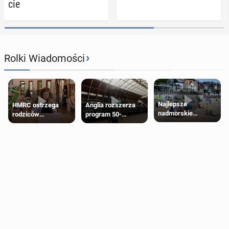
cie
›
Rolki Wiadomości
Najlepsze
HMRC ostrzega
Anglia rozszerza
nadmorskie
rodziców
program 50-
miasteczko blisko
pobierających Child
procentowych
Londynu
Benefit. Mogą być
zniżek kolejowych
zobowiązani do
na 18-latków
zwrotu zasiłku