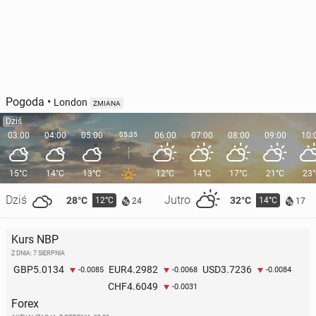
Pogoda
•
London
ZMIANA
Dziś
03:00
04:00
05:00
05:35
06:00
07:00
08:00
09:00
10:
15°C
14°C
13°C
12°C
14°C
17°C
21°C
23
Dziś
Jutro
28°C
32°C
12°C
14°C
24
17
Kurs NBP
Z DNIA: 7 SIERPNIA
5.0134
4.2982
3.7236
GBP
EUR
USD
-0.0085
-0.0068
-0.0084
4.6049
CHF
-0.0031
Forex