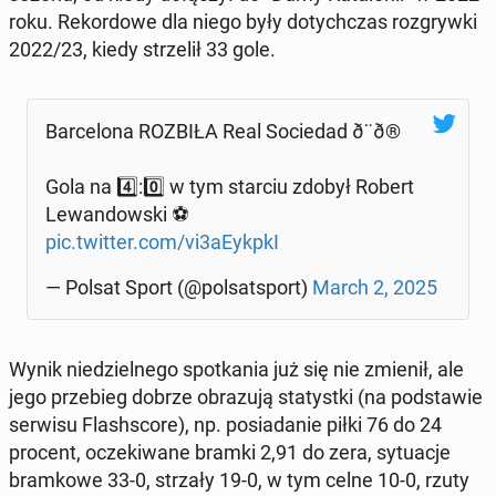
roku. Re­kor­do­we dla niego były do­tych­czas roz­gryw­ki
2022/23, kiedy strze­lił 33 gole.
Bar­ce­lo­na ROZBIŁA Real So­cie­dad ð¨ð®
Gola na 4️⃣:0️⃣ w tym starciu zdobył Robert
Le­wan­dow­ski ⚽
pic.twitter.com/vi3aEykpkI
— Polsat Sport (@pol­sat­sport)
March 2, 2025
Wynik nie­dziel­ne­go spo­tka­nia już się nie zmienił, ale
jego prze­bieg dobrze ob­ra­zu­ją sta­tyst­ki (na pod­sta­wie
serwisu Fla­sh­sco­re), np. po­sia­da­nie piłki 76 do 24
procent, ocze­ki­wa­ne bramki 2,91 do zera, sy­tu­acje
bram­ko­we 33-0, strzały 19-0, w tym celne 10-0, rzuty