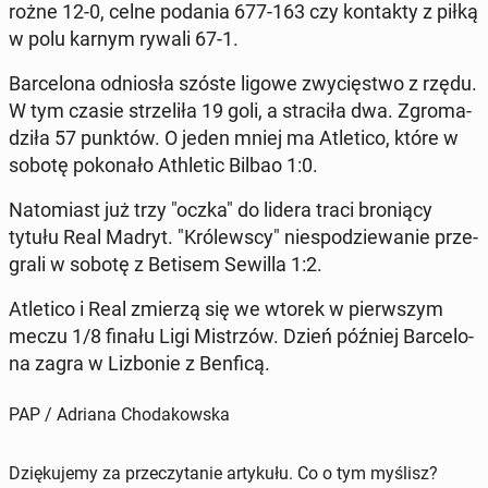
rożne 12-0, celne podania 677-163 czy kon­tak­ty z piłką
w polu karnym rywali 67-1.
Bar­ce­lo­na od­nio­sła szóste ligowe zwy­cię­stwo z rzędu.
W tym czasie strze­li­ła 19 goli, a stra­ci­ła dwa. Zgro­ma­
dzi­ła 57 punktów. O jeden mniej ma Atle­ti­co, które w
sobotę po­ko­na­ło Ath­le­tic Bilbao 1:0.
Na­to­miast już trzy "oczka" do lidera traci bro­nią­cy
tytułu Real Madryt. "Kró­lew­scy" nie­spo­dzie­wa­nie prze­
gra­li w sobotę z Betisem Sewilla 1:2.
Atle­ti­co i Real zmierzą się we wtorek w pierw­szym
meczu 1/8 finału Ligi Mi­strzów. Dzień później Bar­ce­lo­
na zagra w Li­zbo­nie z Benficą.
PAP / Adriana Chodakowska
Dziękujemy za przeczytanie artykułu. Co o tym myślisz?