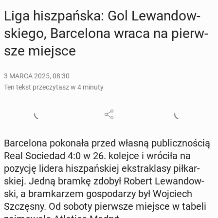
Liga hisz­pań­ska: Gol Le­wan­dow­
skie­go, Bar­ce­lo­na wraca na pierw­
sze miejsce
3 MARCA 2025, 08:30
Ten tekst przeczytasz w 4 minuty
Bar­ce­lo­na po­ko­na­ła przed własną pu­blicz­no­ścią
Real So­cie­dad 4:0 w 26. kolejce i wróciła na
pozycję lidera hisz­pań­skiej eks­tra­kla­sy pił­kar­
skiej. Jedną bramkę zdobył Robert Le­wan­dow­
ski, a bram­ka­rzem go­spo­da­rzy był Woj­ciech
Szczę­sny. Od soboty pierw­sze miejsce w tabeli