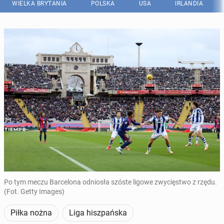
WIELKA BRYTANIA
POLSKA
USA
IRLANDIA
Po tym meczu Barcelona odniosła szóste ligowe zwycięstwo z rzędu.
(Fot. Getty Images)
Piłka nożna
Liga hiszpańska