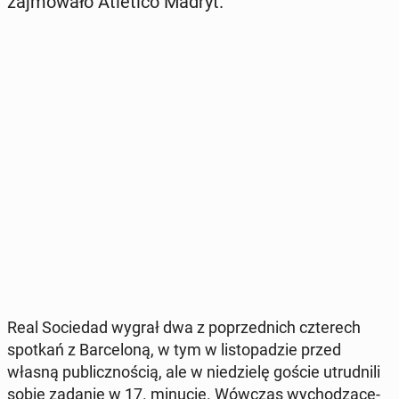
zaj­mo­wa­ło Atle­ti­co Madryt.
Real So­cie­dad wygrał dwa z po­przed­nich czte­rech
spotkań z Bar­ce­lo­ną, w tym w li­sto­pa­dzie przed
własną pu­blicz­no­ścią, ale w nie­dzie­lę goście utrud­ni­li
sobie zadanie w 17. minucie. Wówczas wy­cho­dzą­ce­