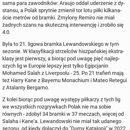
sama para za­wod­ni­ków: Araujo oddał ude­rze­nie z dy­
stan­su, a Polak spryt­nie zmienił tor lotu piłki kil­ka­na­
ście metrów od bramki. Zmylony Remiro nie miał
żadnych szans na sku­tecz­ną in­ter­wen­cję i zrobiło się
4:0.
Była to 21. ligowa bramka Le­wan­dow­skie­go w tym
sezonie. W kla­sy­fi­ka­cji strzel­ców hisz­pań­skiej eks­tra­
kla­sy jest pierw­szy, a biorąc pod uwagę pięć naj­lep­
szych lig w Europie lepszy jest tylko Egip­cja­nin
Mohamed Salah z Li­ver­po­olu - 25. Po 21 trafień mają
też Harry Kane z Bayernu Mo­na­chium i Mateo Retegui
z Ata­lan­ty Bergamo.
Z kolei biorąc pod uwagę występy pił­ka­rzy z tych lig
we wszyst­kich roz­gryw­kach Polak nie ma sobie
równych - zdobył 34 bramki w 37 meczach, więcej od
Salaha i Kane'a. Le­wan­dow­ski nie miał tak udanego
sezonu, od kiedy do­łą­czył do "Dumy Ka­ta­lo­nii" w 2022