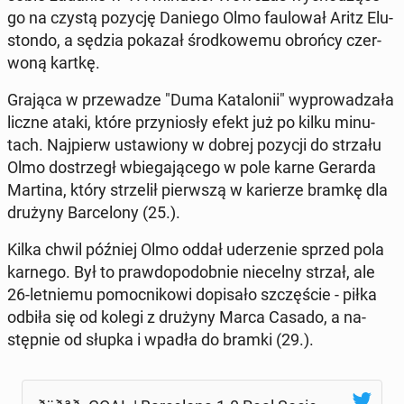
go na czystą pozycję Daniego Olmo fau­lo­wał Aritz Elu­
ston­do, a sędzia pokazał środ­ko­we­mu obrońcy czer­
wo­ną kartkę.
Grająca w prze­wa­dze "Duma Ka­ta­lo­nii" wy­pro­wa­dza­ła
liczne ataki, które przy­nio­sły efekt już po kilku mi­nu­
tach. Naj­pierw usta­wio­ny w dobrej pozycji do strzału
Olmo do­strzegł wbie­ga­ją­ce­go w pole karne Gerarda
Martina, który strze­lił pierw­szą w ka­rie­rze bramkę dla
drużyny Bar­ce­lo­ny (25.).
Kilka chwil później Olmo oddał ude­rze­nie sprzed pola
karnego. Był to praw­do­po­dob­nie nie­cel­ny strzał, ale
26-let­nie­mu po­moc­ni­ko­wi do­pi­sa­ło szczę­ście - piłka
odbiła się od kolegi z drużyny Marca Casado, a na­
stęp­nie od słupka i wpadła do bramki (29.).