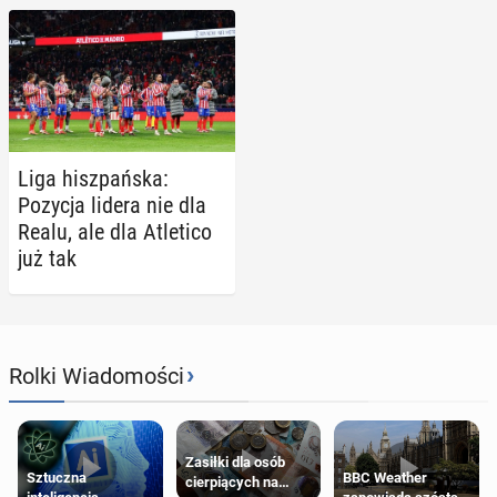
Liga hisz­pań­ska:
Pozycja lidera nie dla
Realu, ale dla Atle­ti­co
już tak
›
Rolki Wiadomości
Zasiłki dla osób
Sztuczna
BBC Weather
cierpiących na