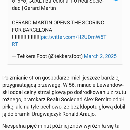
ð¨ðªð¸ GOAL | Bar­ce­lo­na 1-0 Real So­cie­
dad | Gerard Martin
GERARD MARTIN OPENS THE SCORING
FOR BAR­CE­LO­NA
!!!!!!!!!!!!!!!!!!!!
pic.twitter.com/H2UDmW5T
RT
— Tekkers Foot (@tek­kers­fo­ot)
March 2, 2025
Po zmianie stron go­spo­da­rze mieli jeszcze bar­dziej
przy­gnia­ta­ją­cą prze­wa­gę. W 56. minucie Le­wan­dow­
ski oddał celny strzał głową po do­środ­ko­wa­niu z rzutu
rożnego, bram­karz Realu So­cie­dad Alex Remiro odbił
piłkę, ale na tyle pechowo, że bez kłopotu głową dobił
ją do bramki Uru­gwaj­czyk Ronald Araujo.
Nie­speł­na pięć minut później znów wy­róż­ni­ła się ta