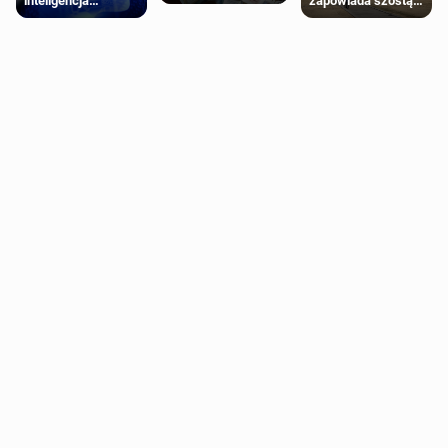
inteligencja
zapowiada szóstą
schorzenia
próbowała oszukać
falę upałów w
psychiczne
człowieka
Londynie