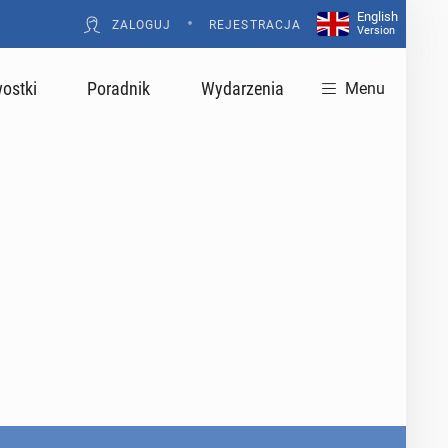
English
•
ZALOGUJ
REJESTRACJA
Version
ostki
Poradnik
Wydarzenia
Menu