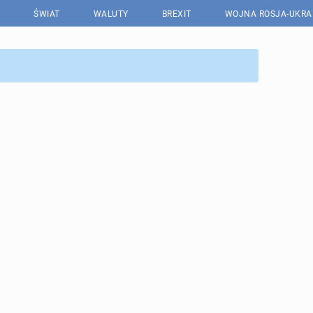
ŚWIAT
WALUTY
BREXIT
WOJNA ROSJA-UKRA