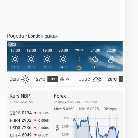
Pogoda
•
London
ZMIANA
Dziś
17:00
18:00
19:00
20:00
20:39
21:00
22:00
23:00
27°C
26°C
26°C
24°C
21°C
17°C
16°C
Dziś
Jutro
27°C
28°C
10°C
11°C
35
Kurs NBP
Forex
Z DNIA: 7 SIERPNIA
AKTUALIZACJA:
7 SIERPNIA, 17:00
5.0134
GBP
-0.0085
4.2982
EUR
-0.0068
3.7236
USD
-0.0084
4.6049
CHF
-0.0031