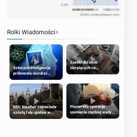
Źródło: currencybeacon.com
›
Rolki Wiadomości
Zasiłki dla osób
cierpiących na
Sztuczna inteligencja
schorzenia psychiczne
próbowała oszukać
człowieka
Pionierska operacja
BBC Weather zapowiada
usunięcia ciężkiej wady
szóstą falę upałów w
wrodzonej płodu w łonie
Londynie
matki