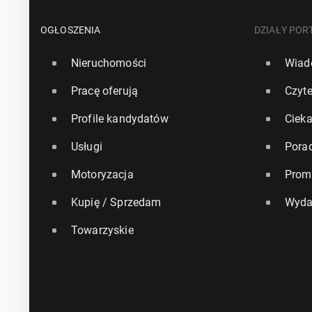
OGŁOSZENIA
DZIAŁY POR
Nieruchomości
Wiad
Pracę oferują
Czyte
Profile kandydatów
Ciek
Usługi
Pora
Motoryzacja
Prom
Kupię / Sprzedam
Wyda
Towarzyskie