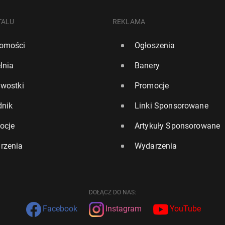
TALU
REKLAMA
omości
Ogłoszenia
lnia
Banery
awostki
Promocje
dnik
Linki Sponsorowane
ocje
Artykuły Sponsorowane
rzenia
Wydarzenia
DOŁĄCZ DO NAS:
Facebook
Instagram
YouTube