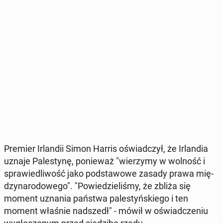
Premier Ir­lan­dii Simon Harris oświad­czył, że Ir­lan­dia
uznaje Pa­le­sty­nę, po­nie­waż "wie­rzy­my w wolność i
spra­wie­dli­wość jako pod­sta­wo­we zasady prawa mię­
dzy­na­ro­do­we­go". "Po­wie­dzie­li­śmy, że zbliża się
moment uznania państwa pa­le­styń­skie­go i ten
moment właśnie nad­szedł" - mówił w oświad­cze­niu