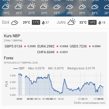
19°C
20°C
21°C
23°C
25°C
28°C
29°C
29°C
28
Dziś
Jutro
29°C
32°C
11°C
14°C
37
18
Kurs NBP
Z DNIA: 7 SIERPNIA
5.0134
4.2982
3.7236
GBP
EUR
USD
-0.0085
-0.0068
-0.0084
4.6049
CHF
-0.0031
Forex
AKTUALIZACJA:
7 SIERPNIA, 22:00
Źródło: currencybeacon.com