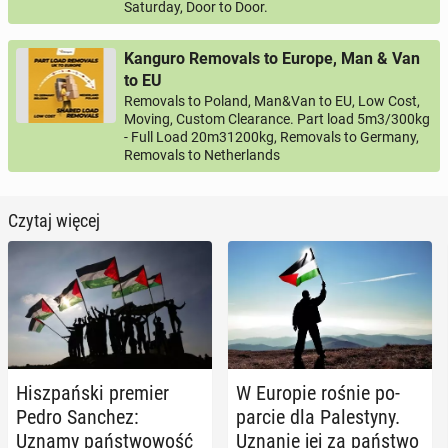
Saturday, Door to Door.
Kanguro Removals to Europe, Man & Van
to EU
Removals to Poland, Man&Van to EU, Low Cost,
Moving, Custom Clearance. Part load 5m3/300kg
- Full Load 20m31200kg, Removals to Germany,
Removals to Netherlands
Czytaj więcej
Hisz­pań­ski premier
W Europie rośnie po­
Pedro Sanchez:
par­cie dla Pa­le­sty­ny.
Uznamy pań­stwo­wość
Uznanie jej za państwo