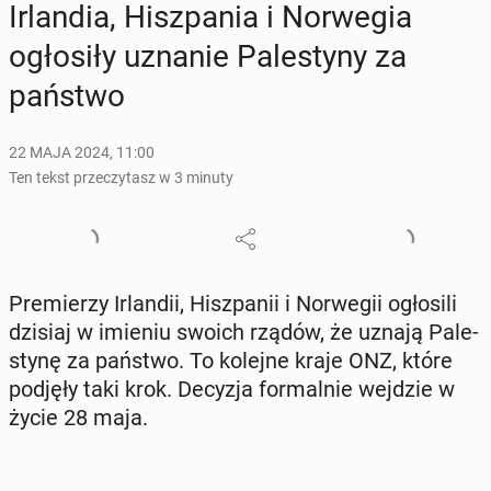
Ir­lan­dia, Hisz­pa­nia i Nor­we­gia
ogło­si­ły uznanie Pa­le­sty­ny za
państwo
22 MAJA 2024, 11:00
Ten tekst przeczytasz w 3 minuty
Pre­mie­rzy Ir­lan­dii, Hisz­pa­nii i Nor­we­gii ogło­si­li
dzisiaj w imieniu swoich rządów, że uznają Pa­le­
sty­nę za państwo. To kolejne kraje ONZ, które
podjęły taki krok. Decyzja for­mal­nie wejdzie w
życie 28 maja.