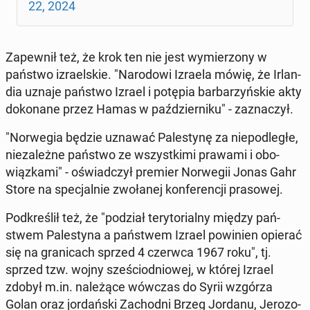
22, 2024
Za­pew­nił też, że krok ten nie jest wy­mie­rzo­ny w
państwo izra­el­skie. "Na­ro­do­wi Izraela mówię, że Ir­lan­
dia uznaje państwo Izrael i potępia bar­ba­rzyń­skie akty
do­ko­na­ne przez Hamas w paź­dzier­ni­ku" - za­zna­czył.
"Nor­we­gia będzie uznawać Pa­le­sty­nę za nie­pod­le­głe,
nie­za­leż­ne państwo ze wszyst­ki­mi prawami i obo­
wiąz­ka­mi" - oświad­czył premier Nor­we­gii Jonas Gahr
Store na spe­cjal­nie zwo­ła­nej kon­fe­ren­cji pra­so­wej.
Pod­kre­ślił też, że "podział te­ry­to­rial­ny między pań­
stwem Pa­le­sty­na a pań­stwem Izrael po­wi­nien opierać
się na gra­ni­cach sprzed 4 czerwca 1967 roku", tj.
sprzed tzw. wojny sze­ścio­dnio­wej, w której Izrael
zdobył m.in. na­le­żą­ce wówczas do Syrii wzgórza
Golan oraz jor­dań­ski Za­chod­ni Brzeg Jordanu, Je­ro­zo­