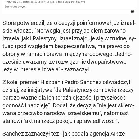
Store po­twier­dził, że o decyzji po­in­for­mo­wał już izra­el­
skie władze. "Nor­we­gia jest przy­ja­cie­lem zarówno
Izraela, jak i Pa­le­sty­ny. Izrael znaj­du­je się w trudnej sy­
tu­acji pod wzglę­dem bez­pie­czeń­stwa, ma prawo do
obrony w ramach prawa mię­dzy­na­ro­do­we­go. Jed­no­
cze­śnie uważamy, że roz­wią­za­nie dwu­pań­stwo­we
leży w in­te­re­sie Izraela" - za­zna­czył.
Z kolei premier Hisz­pa­nii Pedro Sanchez oświad­czył
dzisiaj, że ini­cja­ty­wa "da Pa­le­styń­czy­kom dwie rzeczy
bardzo ważne dla ich te­raź­niej­szo­ści i przy­szło­ści:
godność i na­dzie­ję". Dodał, że decyzja "nie jest skie­ro­
wa­na prze­ciw­ko na­ro­do­wi izra­el­skie­mu", na­to­miast
stanowi "akt na rzecz pokoju i spra­wie­dli­wo­ści".
Sanchez za­zna­czył też - jak podała agencja AP, że