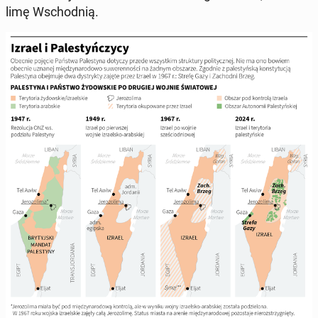
li­mę Wschod­nią.