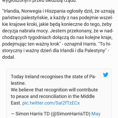
wy­gło­szo­nym przed sie­dzi­bą rządu.
"Ir­lan­dia, Nor­we­gia i Hisz­pa­nia ogło­si­ły dziś, że uznają
państwo pa­le­styń­skie, a każdy z nas po­dej­mie wszel­
kie krajowe kroki, jakie będą ko­niecz­ne do tego, żeby
decyzja nabrała mocy. Jestem prze­ko­na­ny, że w nad­
cho­dzą­cych ty­go­dniach dołączą do nas kolejne kraje,
po­dej­mu­jąc ten ważny krok" - oznaj­mił Harris. "To hi­
sto­rycz­ny i ważny dzień dla Ir­lan­dii i dla Pa­le­sty­ny" -
dodał.
Today Ireland re­co­gni­ses the state of Pa­
le­sti­ne.
We believe that re­co­gni­tion will con­tri­bu­te
to peace and re­con­ci­lia­tion in the Middle
East.
pic.twitter.com/SaI2fTzECx
— Simon Harris TD (@Si­mon­Har­ri­sTD)
May