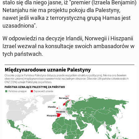
stało się dla niego jasne, iż "premier (Izraela Ben­ja­min)
Ne­tan­ja­hu nie ma pro­jek­tu pokoju dla Pa­le­sty­ny,
nawet jeśli walka z ter­ro­ry­stycz­ną grupą Hamas jest
uza­sad­nio­na".
W od­po­wie­dzi na decyzje Ir­lan­dii, Nor­we­gii i Hisz­pa­nii
Izrael wezwał na kon­sul­ta­cje swoich am­ba­sa­do­rów w
tych pań­stwach.