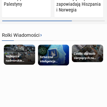
Pa­le­sty­ny
za­po­wia­da­ją Hisz­pa­nia
i Nor­we­gia
›
Rolki Wiadomości
Zasiłki dla osób
Najlepsze
Sztuczna
cierpiących na
nadmorskie
inteligencja
schorzenia
miasteczko blisko
próbowała oszukać
psychiczne
Londynu
człowieka