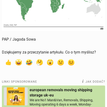
PAP / Jagoda Sowa
Dziękujemy za przeczytanie artykułu. Co o tym myślisz?
LINKI SPONSOROWANE
JAK DODAĆ?
european removals moving shipping
storage uk-eu
We are No1 Man&Van, Removals, Shipping,
Moving operating 6 days a week, Monday-