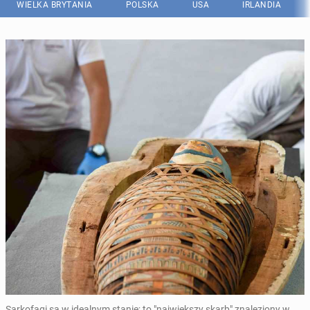
WIELKA BRYTANIA
POLSKA
USA
IRLANDIA
Sarkofagi są w idealnym stanie; to "największy skarb" znaleziony w