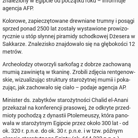
zna­le­zio­ny w Egipcie od po­cząt­ku roku – in­for­mu­je
agencja AFP.
Ko­lo­ro­we, za­pie­czę­to­wa­ne drew­nia­ne trumny i posągi
sprzed ponad 2500 lat zostały wy­sta­wio­ne pro­wi­zo­
rycz­nie u stóp słynnej pi­ra­mi­dy schod­ko­wej Dżesera w
Sak­ka­rze. Zna­le­zi­sko znaj­do­wa­ło się na głę­bo­ko­ści 12
metrów.
Ar­che­olo­dzy otwo­rzy­li sar­ko­fag z dobrze za­cho­wa­ną
mumią za­wi­nię­tą w tkaninę. Zrobili zdjęcia rent­ge­now­
skie, wi­zu­ali­zu­jąc struk­tu­ry sta­ro­żyt­nej mumii i po­ka­
zu­jąc, jak za­cho­wa­ło się ciało – podaje agencja AP.
Mi­ni­ster ds. za­byt­ków sta­ro­żyt­no­ści Chalid el-Anani
prze­ka­zał na kon­fe­ren­cji pra­so­wej, że odkryte przed­
mio­ty po­cho­dzą z dy­na­stii Pto­le­me­uszy, która pa­no­
wa­ła w sta­ro­żyt­nym Egipcie przez około 300 lat - od
ok. 320 r. p.n.e. do ok. 30 r. p.n.e. i w tzw. późnym