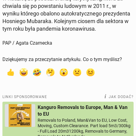
chwia­ła się po po­wsta­niu ludowym w 2011 r., w
wyniku którego obalono au­to­kra­tycz­ne­go pre­zy­den­ta
Ho­snie­go Mu­ba­ra­ka. Ko­lej­nym ciosem dla sektora w
tym roku była pan­de­mia ko­ro­na­wi­ru­sa.
PAP / Agata Czarnecka
Dziękujemy za przeczytanie artykułu. Co o tym myślisz?
LINKI SPONSOROWANE
JAK DODAĆ?
Kanguro Removals to Europe, Man & Van
to EU
Removals to Poland, Man&Van to EU, Low Cost,
Moving, Custom Clearance. Part load 5m3/300kg
- Full Load 20m31200kg, Removals to Germany,