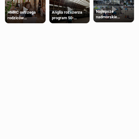
Najlepsze
HMRC ostrzega
Anglia rozszerza
nadmorskie
rodziców
program 50-
miasteczko blisko
pobierających Child
procentowych
Londynu
Benefit. Mogą być
zniżek kolejowych
zobowiązani do
na 18-latków
zwrotu zasiłku