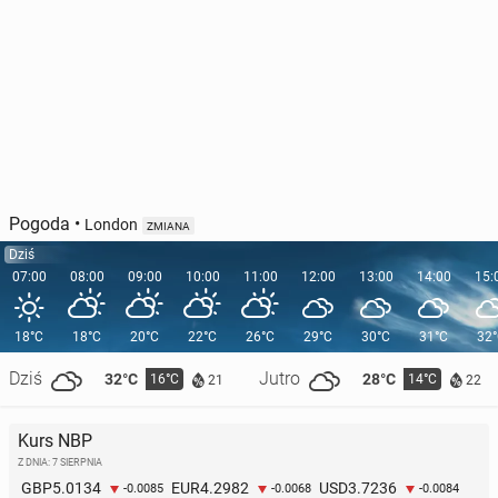
Pogoda
•
London
ZMIANA
Dziś
07:00
08:00
09:00
10:00
11:00
12:00
13:00
14:00
15:
18°C
18°C
20°C
22°C
26°C
29°C
30°C
31°C
32
Dziś
Jutro
32°C
28°C
16°C
14°C
21
22
Kurs NBP
Z DNIA: 7 SIERPNIA
5.0134
4.2982
3.7236
GBP
EUR
USD
-0.0085
-0.0068
-0.0084