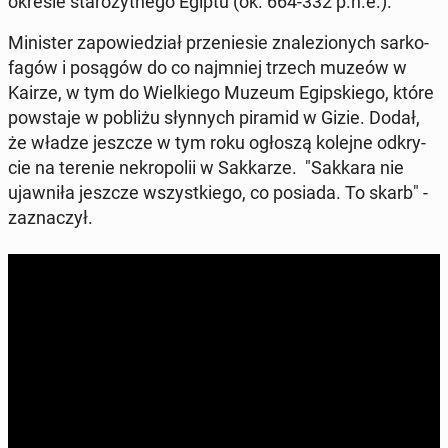
okresie sta­ro­żyt­ne­go Egiptu (ok. 664-332 p.n.e.).
Mi­ni­ster za­po­wie­dział prze­nie­sie zna­le­zio­nych sar­ko­
fa­gów i posągów do co naj­mniej trzech muzeów w
Kairze, w tym do Wiel­kie­go Muzeum Egip­skie­go, które
po­wsta­je w pobliżu słyn­nych piramid w Gizie. Dodał,
że władze jeszcze w tym roku ogłoszą kolejne od­kry­
cie na terenie ne­kro­po­lii w Sak­ka­rze. "Sakkara nie
ujaw­ni­ła jeszcze wszyst­kie­go, co posiada. To skarb" -
za­zna­czył.