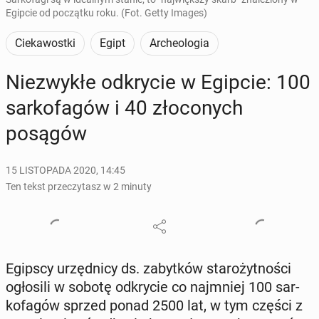
Egipcie od początku roku. (Fot. Getty Images)
Ciekawostki
Egipt
Archeologia
Nie­zwy­kłe od­kry­cie w Egipcie: 100
sar­ko­fa­gów i 40 zło­co­nych
posągów
15 LISTOPADA 2020, 14:45
Ten tekst przeczytasz w 2 minuty
Egipscy urzęd­ni­cy ds. za­byt­ków sta­ro­żyt­no­ści
ogło­si­li w sobotę od­kry­cie co naj­mniej 100 sar­
ko­fa­gów sprzed ponad 2500 lat, w tym części z