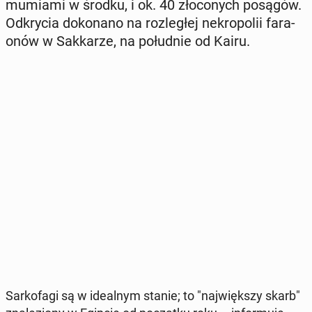
mumiami w środku, i ok. 40 zło­co­nych posągów.
Od­kry­cia do­ko­na­no na roz­le­głej ne­kro­po­lii fa­ra­
onów w Sak­ka­rze, na po­łu­dnie od Kairu.
Sar­ko­fa­gi są w ide­al­nym stanie; to "naj­więk­szy skarb"