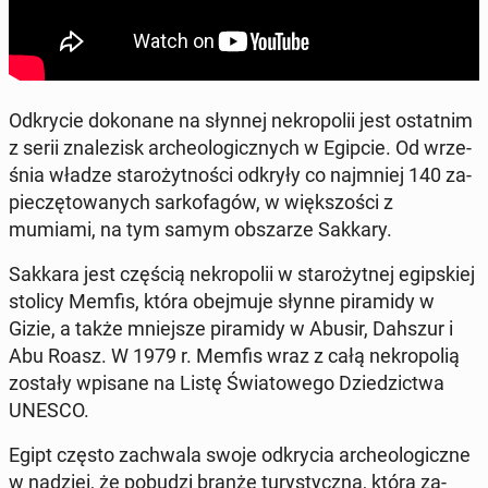
Od­kry­cie do­ko­na­ne na słynnej ne­kro­po­lii jest ostat­nim
z serii zna­le­zisk ar­che­olo­gicz­nych w Egipcie. Od wrze­
śnia władze sta­ro­żyt­no­ści odkryły co naj­mniej 140 za­
pie­czę­to­wa­nych sar­ko­fa­gów, w więk­szo­ści z
mumiami, na tym samym ob­sza­rze Sakkary.
Sakkara jest częścią ne­kro­po­lii w sta­ro­żyt­nej egip­skiej
stolicy Memfis, która obej­mu­je słynne pi­ra­mi­dy w
Gizie, a także mniej­sze pi­ra­mi­dy w Abusir, Dahszur i
Abu Roasz. W 1979 r. Memfis wraz z całą ne­kro­po­lią
zostały wpisane na Listę Świa­to­we­go Dzie­dzic­twa
UNESCO.
Egipt często za­chwa­la swoje od­kry­cia ar­che­olo­gicz­ne
w nadziei, że pobudzi branżę tu­ry­stycz­ną, która za­