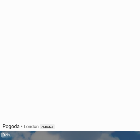
Pogoda
•
London
ZMIANA
Dziś