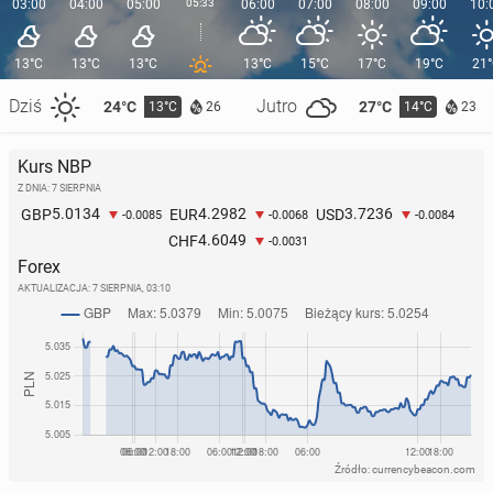
03:00
04:00
05:00
05:33
06:00
07:00
08:00
09:00
10:
13°C
13°C
13°C
13°C
15°C
17°C
19°C
21
Dziś
Jutro
24°C
27°C
13°C
14°C
26
23
Kurs NBP
Z DNIA: 7 SIERPNIA
5.0134
4.2982
3.7236
GBP
EUR
USD
-0.0085
-0.0068
-0.0084
4.6049
CHF
-0.0031
Forex
AKTUALIZACJA:
7 SIERPNIA, 03:10
Źródło: currencybeacon.com