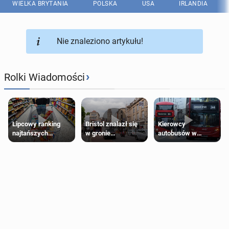
WIELKA BRYTANIA
POLSKA
USA
IRLANDIA
Nie znaleziono artykułu!
›
Rolki Wiadomości
Lipcowy ranking
Bristol znalazł się
Kierowcy
najtańszych
w gronie
autobusów w
supermarketów
najlepszych
Londynie
kierunków podróży
zapowiadają strajki
na świecie