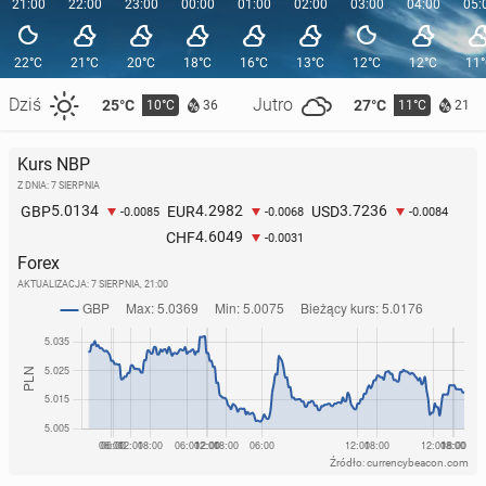
21:00
22:00
23:00
00:00
01:00
02:00
03:00
04:00
05:
22°C
21°C
20°C
18°C
16°C
13°C
12°C
12°C
11
Dziś
Jutro
25°C
27°C
10°C
11°C
36
21
Kurs NBP
Z DNIA: 7 SIERPNIA
5.0134
4.2982
3.7236
GBP
EUR
USD
-0.0085
-0.0068
-0.0084
4.6049
CHF
-0.0031
Forex
AKTUALIZACJA:
7 SIERPNIA, 21:00
Źródło: currencybeacon.com