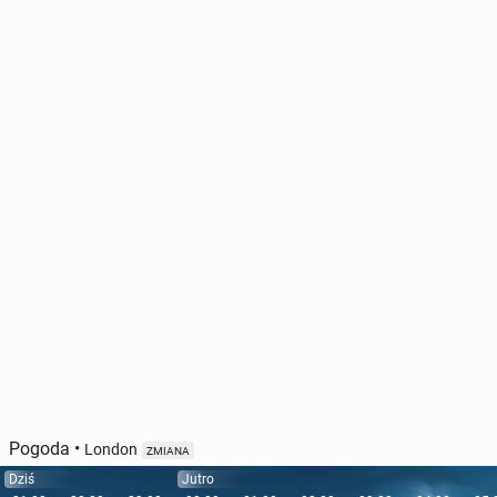
Pogoda
•
London
ZMIANA
Dziś
Jutro