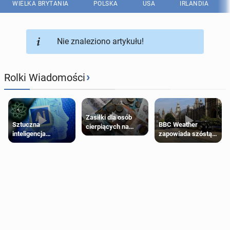
WIELKA BRYTANIA
POLSKA
USA
IRLANDIA
Nie znaleziono artykułu!
›
Rolki Wiadomości
Zasiłki dla osób
Sztuczna
BBC Weather
cierpiących na
inteligencja
zapowiada szóstą
schorzenia
próbowała oszukać
falę upałów w
psychiczne
człowieka
Londynie