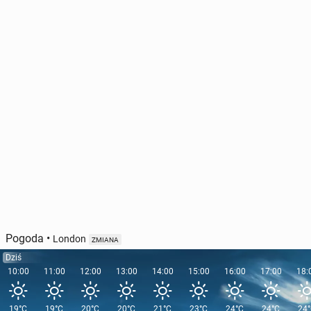
Pogoda
•
London
ZMIANA
Dziś
10:00
11:00
12:00
13:00
14:00
15:00
16:00
17:00
18:
19°C
19°C
20°C
20°C
21°C
23°C
24°C
24°C
24