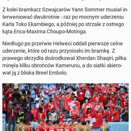
Z kolei bram­karz Szwaj­ca­rów Yann Sommer musiał in­
ter­we­nio­wać dwu­krot­nie - raz po mocnym ude­rze­niu
Karla Toko Ekam­bie­go, a później po strzale z ostrego
kąta Erica-Maxima Choupo-Motinga.
Nie­dłu­go po prze­rwie Helweci oddali pierw­sze celne
ude­rze­nie, które od razu przy­nio­sło im bramkę. Z
prawego skrzy­dła do­środ­ko­wał Xherdan Shaqiri, piłka
minęła kilku obroń­ców Ka­me­ru­nu, a do siatki skie­ro­
wał ją z bliska Breel Embolo.