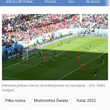
WIELKA BRYTANIA
POLSKA
USA
IRLANDIA
Pierwsza połowa meczu nie wskazywała na zwycięzcę... (Fot. Getty
Images)
Piłka nożna
Mistrzostwa Świata
Katar 2022