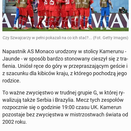
Czy Szwaj­ca­rzy w pełni po­ka­za­li na co ich stać?... (Fot. Getty Images)
Na­past­nik AS Monaco uro­dzo­ny w stolicy Ka­me­ru­nu -
Jaunde - w sposób bardzo sto­no­wa­ny cieszył się z tra­
fie­nia. Uniósł ręce do góry w prze­pra­sza­ją­cym geście i
z sza­cun­ku dla kibiców kraju, z którego po­cho­dzą jego
rodzice.
To ważne zwy­cię­stwo w trudnej grupie G, w której ry­
wa­li­zu­ją także Serbia i Bra­zy­lia. Mecz tych ze­spo­łów
roz­pocz­nie się o go­dzi­nie 19:00 czasu UK. Kamerun
po­zo­sta­je bez zwy­cię­stwa w mi­strzo­stwach świata od
2002 roku.