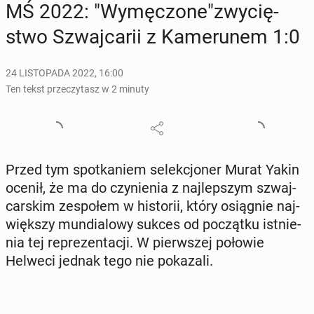
MŚ 2022: "Wy­mę­czo­ne"zwy­cię­
stwo Szwaj­ca­rii z Ka­me­ru­nem 1:0
24 LISTOPADA 2022, 16:00
Ten tekst przeczytasz w 2 minuty
Przed tym spo­tka­niem se­lek­cjo­ner Murat Yakin
ocenił, że ma do czy­nie­nia z naj­lep­szym szwaj­
car­skim ze­spo­łem w hi­sto­rii, który osią­gnie naj­
więk­szy mun­dia­lo­wy sukces od po­cząt­ku ist­nie­
nia tej re­pre­zen­ta­cji. W pierw­szej połowie
Helweci jednak tego nie po­ka­za­li.