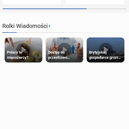
›
Rolki Wiadomości
Polacy to
Dostęp do
Brytyjskiej
mięsożercy?
przestrzeni
gospodarce grozi
przeznaczonych
recesja, jeśli
dla jednej płci ma
kryzys na Bliskim
opierać się
Wschodzie się
wyłącznie na płci
przedłuży
biologicznej