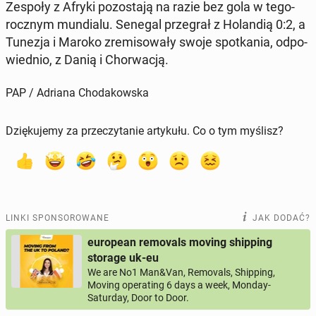
Zespoły z Afryki po­zo­sta­ją na razie bez gola w te­go­
rocz­nym mun­dia­lu. Senegal prze­grał z Ho­lan­dią 0:2, a
Tunezja i Maroko zre­mi­so­wa­ły swoje spo­tka­nia, od­po­
wied­nio, z Danią i Chor­wa­cją.
PAP / Adriana Chodakowska
Dziękujemy za przeczytanie artykułu. Co o tym myślisz?
LINKI SPONSOROWANE
JAK DODAĆ?
european removals moving shipping
storage uk-eu
We are No1 Man&Van, Removals, Shipping,
Moving operating 6 days a week, Monday-
Saturday, Door to Door.