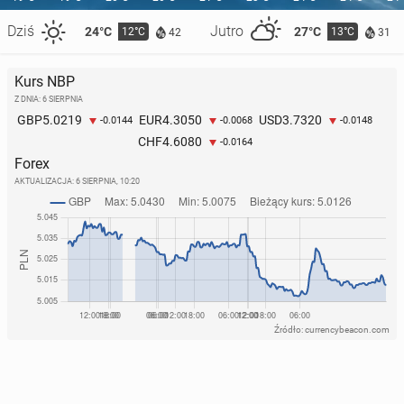
Dziś
Jutro
24°C
27°C
12°C
13°C
42
31
Kurs NBP
Z DNIA: 6 SIERPNIA
5.0219
4.3050
3.7320
GBP
EUR
USD
-0.0144
-0.0068
-0.0148
4.6080
CHF
-0.0164
Forex
AKTUALIZACJA:
6 SIERPNIA, 10:20
Źródło: currencybeacon.com