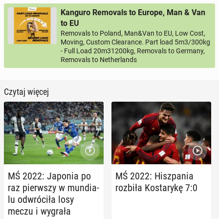
Kanguro Removals to Europe, Man & Van
to EU
Removals to Poland, Man&Van to EU, Low Cost,
Moving, Custom Clearance. Part load 5m3/300kg
- Full Load 20m31200kg, Removals to Germany,
Removals to Netherlands
Czytaj więcej
MŚ 2022: Japonia po
MŚ 2022: Hisz­pa­nia
raz pierw­szy w mun­dia­
rozbiła Ko­sta­ry­kę 7:0
lu od­wró­ci­ła losy
meczu i wygrała