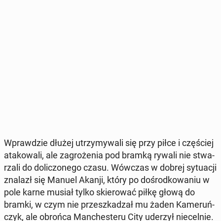
Wpraw­dzie dłużej utrzy­my­wa­li się przy piłce i czę­ściej
ata­ko­wa­li, ale za­gro­że­nia pod bramką rywali nie stwa­
rza­li do do­li­czo­ne­go czasu. Wówczas w dobrej sy­tu­acji
znalazł się Manuel Akanji, który po do­środ­ko­wa­niu w
pole karne musiał tylko skie­ro­wać piłkę głową do
bramki, w czym nie prze­szka­dzał mu żaden Ka­me­ruń­
czyk, ale obrońca Man­che­ste­ru City uderzył nie­cel­nie.