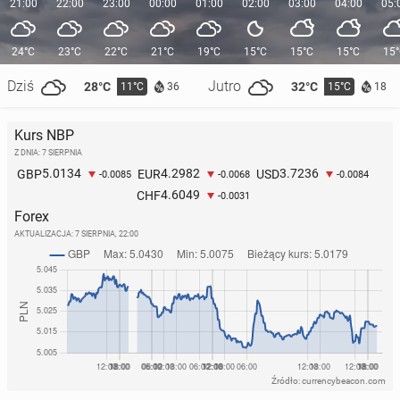
21:00
22:00
23:00
00:00
01:00
02:00
03:00
04:00
05:
24°C
23°C
22°C
21°C
19°C
15°C
15°C
15°C
15
Dziś
Jutro
28°C
32°C
11°C
15°C
36
18
Kurs NBP
Z DNIA: 7 SIERPNIA
5.0134
4.2982
3.7236
GBP
EUR
USD
-0.0085
-0.0068
-0.0084
4.6049
CHF
-0.0031
Forex
AKTUALIZACJA:
7 SIERPNIA, 22:00
Źródło: currencybeacon.com