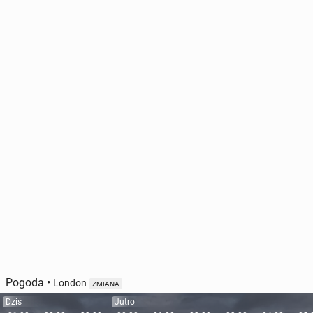
Pogoda
•
London
ZMIANA
Dziś
Jutro