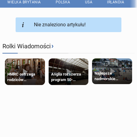
WIELKA BRYTANIA
POLSKA
USA
IRLANDIA
Nie znaleziono artykułu!
›
Rolki Wiadomości
Najlepsze
HMRC ostrzega
Anglia rozszerza
nadmorskie
rodziców
program 50-
miasteczko blisko
pobierających Child
procentowych
Londynu
Benefit. Mogą być
zniżek kolejowych
zobowiązani do
na 18-latków
zwrotu zasiłku