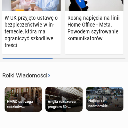
W UK przy­ję­to ustawę o
Rosną na­pię­cia na linii
bez­pie­czeń­stwie w in­
Home Office - Meta.
ter­ne­cie, która ma
Powodem szy­fro­wa­nie
ogra­ni­czyć szko­dli­we
ko­mu­ni­ka­to­rów
treści
›
Rolki Wiadomości
Najlepsze
HMRC ostrzega
Anglia rozszerza
nadmorskie
rodziców
program 50-
miasteczko blisko
pobierających Child
procentowych
Londynu
Benefit. Mogą być
zniżek kolejowych
zobowiązani do
na 18-latków
zwrotu zasiłku