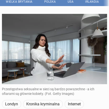
WIELKA BRYTANIA
POLSKA
USA
IRLANDIA
Przestępstwa seksualne w sieci są bardzo powszechne - a ich
ofiarami są głównie kobiety. (Fot. Getty Images)
Londyn
Kronika kryminalna
Internet