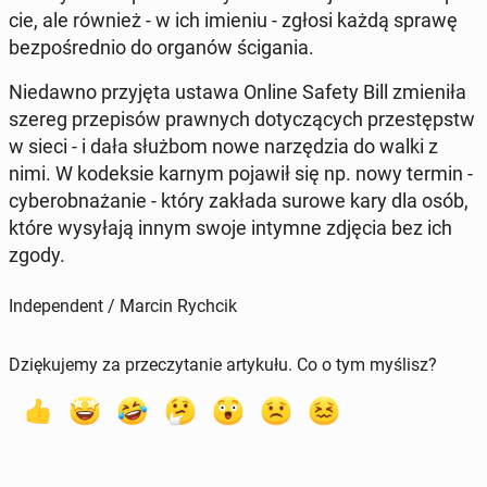
cie, ale również - w ich imieniu - zgłosi każdą sprawę
bez­po­śred­nio do organów ści­ga­nia.
Nie­daw­no przy­ję­ta ustawa Online Safety Bill zmie­ni­ła
szereg prze­pi­sów praw­nych do­ty­czą­cych prze­stępstw
w sieci - i dała służbom nowe na­rzę­dzia do walki z
nimi. W ko­dek­sie karnym pojawił się np. nowy termin -
cy­be­rob­na­ża­nie - który zakłada surowe kary dla osób,
które wy­sy­ła­ją innym swoje intymne zdjęcia bez ich
zgody.
Independent / Marcin Rychcik
Dziękujemy za przeczytanie artykułu. Co o tym myślisz?