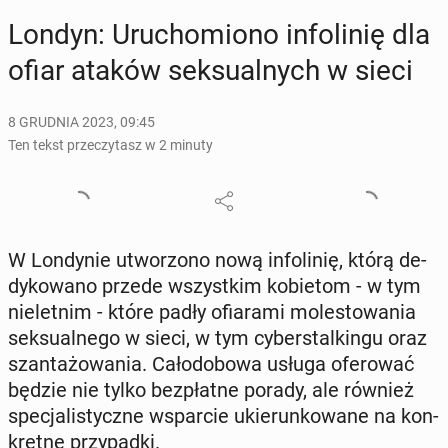
Londyn: Uru­cho­mio­no in­fo­li­nię dla
ofiar ataków sek­su­al­nych w sieci
8 GRUDNIA 2023, 09:45
Ten tekst przeczytasz w 2 minuty
W Lon­dy­nie utwo­rzo­no nową in­fo­li­nię, którą de­
dy­ko­wa­no przede wszyst­kim ko­bie­tom - w tym
nie­let­nim - które padły ofia­ra­mi mo­le­sto­wa­nia
sek­su­al­ne­go w sieci, w tym cy­ber­stal­kin­gu oraz
szan­ta­żo­wa­nia. Ca­ło­do­bo­wa usługa ofe­ro­wać
będzie nie tylko bez­płat­ne porady, ale również
spe­cja­li­stycz­ne wspar­cie ukie­run­ko­wa­ne na kon­
kret­ne przy­pad­ki.