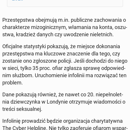
Prze­stęp­stwa obej­mu­ją m.in. pu­blicz­ne za­cho­wa­nia o
cha­rak­te­rze mi­zo­gi­nicz­nym, wła­ma­nia na konta, oszu­
stwa, kra­dzież danych czy uwo­dze­nie nie­let­nich.
Ofi­cjal­ne sta­ty­sty­ki po­ka­zu­ją, że miejsce do­ko­na­nia
prze­stęp­stwa ma klu­czo­we zna­cze­nie dla tego, czy
zo­sta­nie ono zgło­szo­ne policji. Jeśli do­cho­dzi do niego
w sieci, tylko 35 proc. ofiar zgłasza sprawę od­po­wied­
nim służbom. Uru­cho­mie­nie in­fo­li­nii ma roz­wią­zać ten
problem.
Dane po­ka­zu­ją również, że nawet co 20. nie­peł­no­let­
nia dziew­czyn­ka w Lon­dy­nie otrzy­mu­je wia­do­mo­ści o
treści sek­su­al­nej.
In­fo­li­nię pro­wa­dzić będzie or­ga­ni­za­cja cha­ry­ta­tyw­na
The Cyber Hel­pli­ne. Nie tylko za­ofe­ru­je ofiarom wspar­