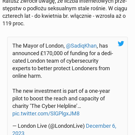
Ratusz zwrócił uwagę, że liczba in­ter­ne­to­wych prze­
stępstw o podłożu sek­su­al­nym stale rośnie. W ciągu
czte­rech lat - do kwiet­nia br. włącz­nie - wzrosła aż o
119 proc.
The Mayor of London,
@Sa­di­qKhan
, has
an­no­un­ced £170,000 of funding for a de­di­
ca­ted London team of cy­ber­se­cu­ri­ty
experts to better protect Lon­do­ners from
online harm.
The new in­ve­st­ment is part of a one-year
pilot to boost the reach and ca­pa­ci­ty of
charity ‘The Cyber Hel­pli­ne’…
pic.twitter.com/SlG­Pl­gxJM8
— London Live (@Lon­don­Li­ve)
De­cem­ber 6,
2023