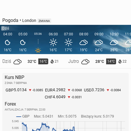
Pogoda
•
London
ZMIANA
Dziś
04:00
05:00
05:36
06:00
07:00
08:00
09:00
10:00
11:
16°C
16°C
16°C
17°C
19°C
24°C
25°C
28
Dziś
Jutro
32°C
28°C
16°C
14°C
21
22
Kurs NBP
Z DNIA: 7 SIERPNIA
5.0134
4.2982
3.7236
GBP
EUR
USD
-0.0085
-0.0068
-0.0084
4.6049
CHF
-0.0031
Forex
AKTUALIZACJA:
7 SIERPNIA, 22:00