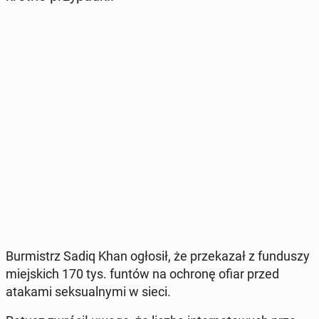
Bur­mistrz Sadiq Khan ogłosił, że prze­ka­zał z fun­du­szy
miej­skich 170 tys. funtów na ochronę ofiar przed
atakami sek­su­al­ny­mi w sieci.