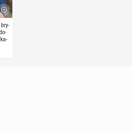
 bry­
do­
­ka­