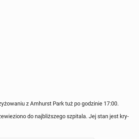
­żo­wa­niu z Amhurst Park tuż po go­dzi­nie 17:00.
e­wie­zio­no do naj­bliż­sze­go szpi­ta­la. Jej stan jest kry­