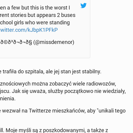
 a few but this is the worst I
e­rent stories but appears 2 buses
school girls who were stan­ding
.twitter.com/kJbpK1PFkP
©ð³ð¬ð¬ð§ (@miss­de­me­nor)
afiła do szpi­ta­la, ale jej stan jest sta­bil­ny.
z­no­ścio­wych można zo­ba­czyć wiele ra­dio­wo­zów,
scu. Jak się uważa, służby po­cząt­ko­wo nie wie­dzia­ły,
ie­nia.
e wezwał na Twit­te­rze miesz­kań­ców, aby "unikali tego
 Moje myśli są z po­szko­do­wa­ny­mi, a także z