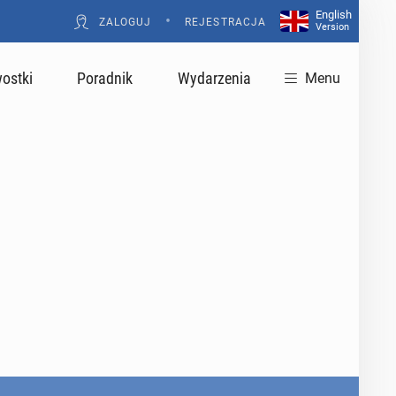
English
•
ZALOGUJ
REJESTRACJA
Version
ostki
Poradnik
Wydarzenia
Menu