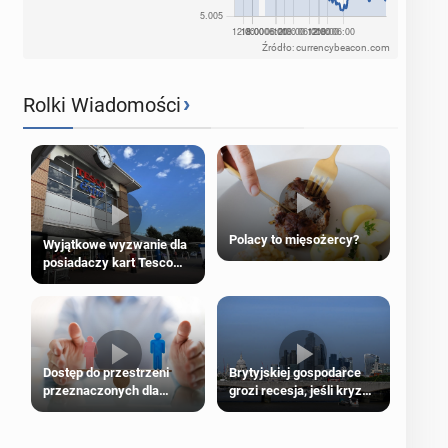
Źródło: currencybeacon.com
›
Rolki Wiadomości
Polacy to mięsożercy?
Wyjątkowe wyzwanie dla
posiadaczy kart Tesco
Clubcard!
Dostęp do przestrzeni
Brytyjskiej gospodarce
przeznaczonych dla
grozi recesja, jeśli kryzys
jednej płci ma opierać się
na Bliskim Wschodzie się
wyłącznie na płci
przedłuży
biologicznej