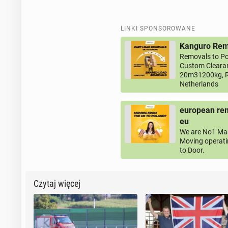
LINKI SPONSOROWANE
Kanguro Remo
Removals to Po
Custom Clearan
20m31200kg, R
Netherlands
european rem
eu
We are No1 Man
Moving operati
to Door.
Czytaj więcej