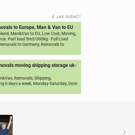
JAK DODAĆ?
vals to Europe, Man & Van to EU
land, Man&Van to EU, Low Cost, Moving,
ce. Part load 5m3/300kg - Full Load
emovals to Germany, Removals to
ovals moving shipping storage uk-
&Van, Removals, Shipping,
ng 6 days a week, Monday-Saturday, Door