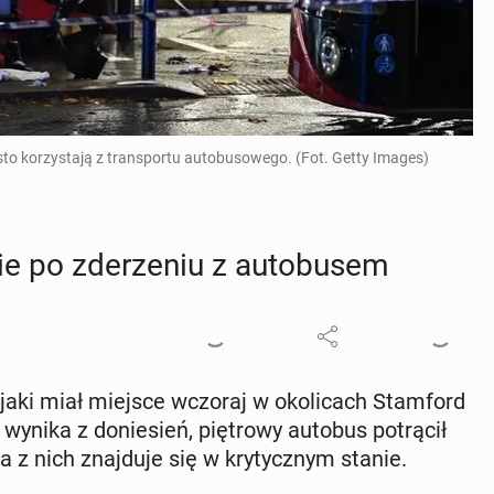
to korzystają z transportu autobusowego. (Fot. Getty Images)
 po zde­rze­niu z au­to­bu­sem
jaki miał miejsce wczoraj w oko­li­cach Stam­ford
wynika z do­nie­sień, pię­tro­wy autobus po­trą­cił
na z nich znaj­du­je się w kry­tycz­nym stanie.