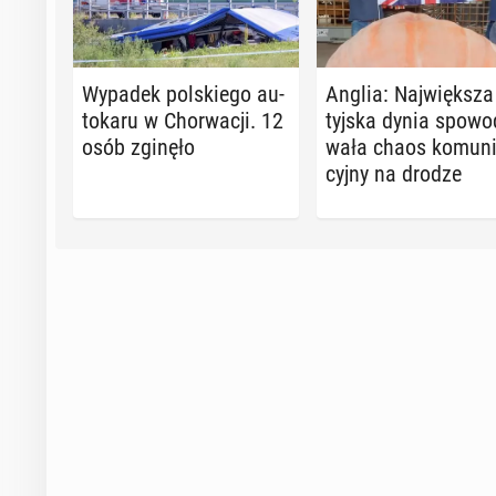
Wypadek pol­skie­go au­
Anglia: Naj­więk­sza
to­ka­ru w Chor­wa­cji. 12
tyj­ska dynia spo­wo­
osób zginęło
wa­ła chaos ko­mu­ni
cyj­ny na drodze