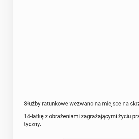
Służby ra­tun­ko­we wezwano na miejsce na skrzy
14-latkę z ob­ra­że­nia­mi za­gra­ża­ją­cy­mi życiu prz
tycz­ny.