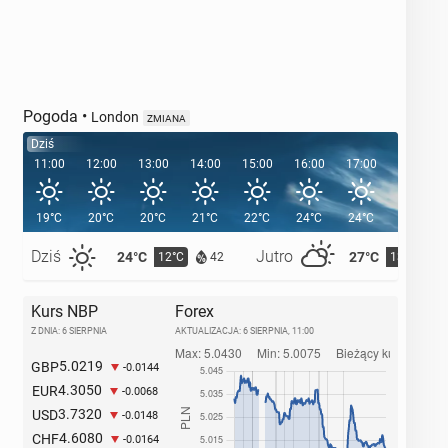
Pogoda
•
London
ZMIANA
Dziś
11:00
12:00
13:00
14:00
15:00
16:00
17:00
18:00
19°C
20°C
20°C
21°C
22°C
24°C
24°C
24°C
Dziś
Jutro
24°C
27°C
12°C
13°C
42
Kurs NBP
Forex
Z DNIA: 6 SIERPNIA
AKTUALIZACJA:
6 SIERPNIA, 11:00
5.0219
GBP
-0.0144
4.3050
EUR
-0.0068
3.7320
USD
-0.0148
4.6080
CHF
-0.0164