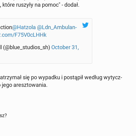
h, które ruszyły na pomoc" - dodał.
c­tion
@Hatzola
@Ldn_Am­bu­lan­
ter.com/F75V0cLHHk
ll (@blue_studios_sh)
October 31,
u za­trzy­mał się po wypadku i po­stą­pił według wy­tycz­
 jego aresz­to­wa­nia.
isz?