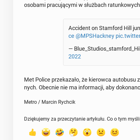
osobami pra­cu­ją­cy­mi w służ­bach ra­tun­ko­wyc
Ac­ci­dent on Stam­ford Hill jun
ce
@MPSHack­ney
pic.twit
— Blue_Studios_stam­ford_Hi
2022
Met Police prze­ka­za­ło, że ​​kie­row­ca au­to­bu­s
nych. Obecnie nie ma in­for­ma­cji, aby do­ko­na­no
Metro / Marcin Rychcik
Dziękujemy za przeczytanie artykułu. Co o tym myśl