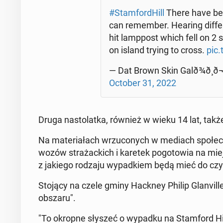
#Stam­for­dHill
There have been
can re­mem­ber. Hearing dif­f
hit lamp­post which fell on 2 
on island trying to cross.
pic
— Dat Brown Skin Ga­lð¾ð¸ð¬ð
October 31, 2022
Druga na­sto­lat­ka, również w wieku 14 lat, także tr
Na ma­te­ria­łach wrzu­co­nych w mediach spo­łec
wozów stra­żac­kich i karetek po­go­to­wia na miej
z jakiego rodzaju wy­pad­kiem będą mieć do czy­n
Stojący na czele gminy Hackney Philip Gla­nvil­l
obszaru".
"To okropne słyszeć o wypadku na Stam­ford Hill.