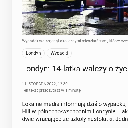
Wypadek wstrząsnął okolicznymi mieszkańcami, którzy częs
Londyn
Wypadki
Londyn: 14-latka walczy o życie
1 LISTOPADA 2022, 12:30
Ten tekst przeczytasz w 1 minutę
Lokalne media in­for­mu­ją dziś o wypadku, 
Hill w pół­noc­no-wschod­nim Lon­dy­nie. Jak 
dwie wra­ca­ją­ce ze szkoły na­sto­lat­ki. Jed