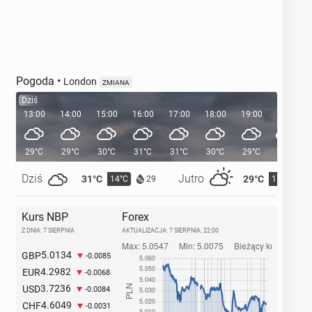
Pogoda
•
London
ZMIANA
Dziś
13:00
14:00
15:00
16:00
17:00
18:00
19:00
20:00
29°C
29°C
30°C
31°C
31°C
30°C
29°C
27°C
Dziś
Jutro
31°C
29°C
14°C
15°C
29
Kurs NBP
Forex
Z DNIA: 7 SIERPNIA
AKTUALIZACJA:
7 SIERPNIA, 22:00
5.0134
GBP
-0.0085
4.2982
EUR
-0.0068
3.7236
USD
-0.0084
4.6049
CHF
-0.0031