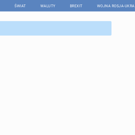
ŚWIAT
WALUTY
BREXIT
WOJNA ROSJA-UKRA