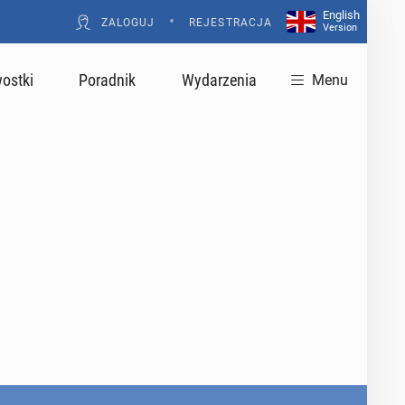
English
•
ZALOGUJ
REJESTRACJA
Version
ostki
Poradnik
Wydarzenia
Menu