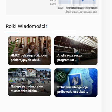
Źródło: currencybeacon.com
›
Rolki Wiadomości
HMRC ostrzega rodziców
Anglia rozszerza
pobierających Child
program 50-
Benefit. Mogą być
procentowych zniżek
zobowiązani do zwrotu
kolejowych na 18-latków
zasiłku
Najlepsze nadmorskie
Sztuczna inteligencja
miasteczko blisko
próbowała oszukać
Londynu
człowieka