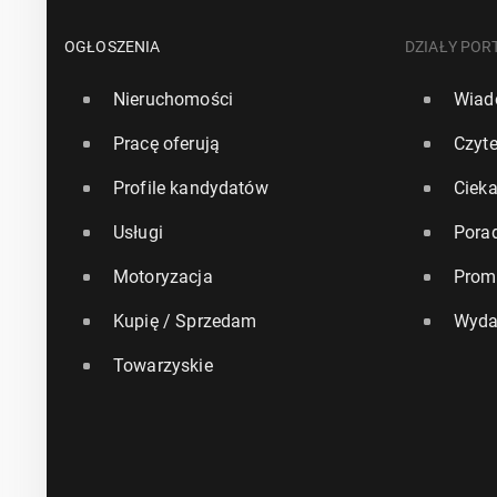
OGŁOSZENIA
DZIAŁY POR
Nieruchomości
Wiad
Pracę oferują
Czyte
Profile kandydatów
Ciek
Usługi
Pora
Motoryzacja
Prom
Kupię / Sprzedam
Wyda
Towarzyskie