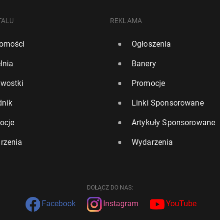
TALU
REKLAMA
omości
Ogłoszenia
lnia
Banery
awostki
Promocje
dnik
Linki Sponsorowane
ocje
Artykuły Sponsorowane
rzenia
Wydarzenia
DOŁĄCZ DO NAS:
Facebook
Instagram
YouTube