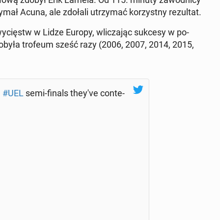
zy­mał Acuna, ale zdołali utrzy­mać ko­rzyst­ny re­zul­tat.
zwy­cięstw w Lidze Europy, wli­cza­jąc sukcesy w po­
Zdobyła trofeum sześć razy (2006, 2007, 2014, 2015,
e
#UEL
semi-finals they've con­te­