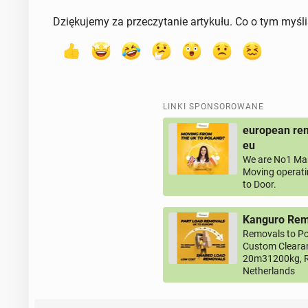
Dziękujemy za przeczytanie artykułu. Co o tym myśl
LINKI SPONSOROWANE
european rem
eu
We are No1 Man
Moving operati
to Door.
Kanguro Remo
Removals to Po
Custom Clearan
20m31200kg, R
Netherlands