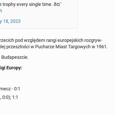
e trophy every single time. ð¤¯
h
 18, 2023
e­cich pod wzglę­dem rangi eu­ro­pej­skich roz­gryw­
­głej prze­szło­ści w Pu­cha­rze Miast Tar­go­wych w 1961.
 Bu­da­pesz­cie.
Ligi Europy:
 mecz - 0:1
 0:0); 1:1