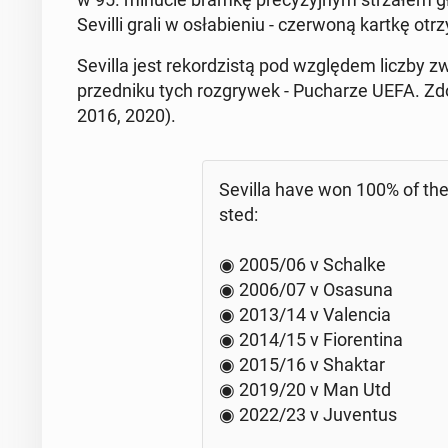
Sevilli grali w osła­bie­niu - czer­wo­ną kartkę otr
Sevilla jest re­kor­dzi­stą pod wzglę­dem liczby 
przed­ni­ku tych roz­gry­wek - Pu­cha­rze UEFA. 
2016, 2020).
Sevilla have won 100% of th
sted:
◉ 2005/06 v Schalke
◉ 2006/07 v Osasuna
◉ 2013/14 v Va­len­cia
◉ 2014/15 v Fio­ren­ti­na
◉ 2015/16 v Shaktar
◉ 2019/20 v Man Utd
◉ 2022/23 v Ju­ven­tus