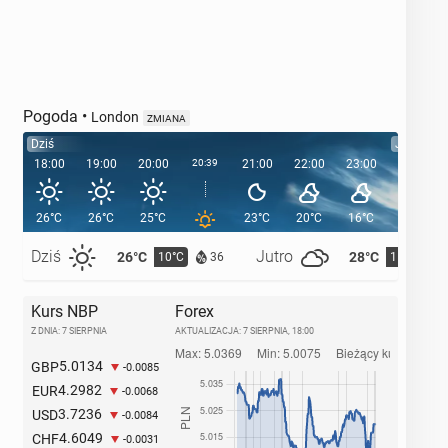
Pogoda
•
London
ZMIANA
Dziś
Jutro
18:00
19:00
20:00
20:39
21:00
22:00
23:00
00:00
26°C
26°C
25°C
23°C
20°C
16°C
15°C
Dziś
Jutro
26°C
28°C
10°C
11°C
36
Kurs NBP
Forex
Z DNIA: 7 SIERPNIA
AKTUALIZACJA:
7 SIERPNIA, 18:00
5.0134
GBP
-0.0085
4.2982
EUR
-0.0068
3.7236
USD
-0.0084
4.6049
CHF
-0.0031