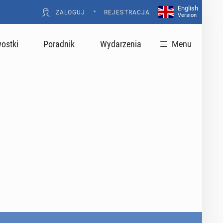
English
•
ZALOGUJ
REJESTRACJA
Version
ostki
Poradnik
Wydarzenia
Menu