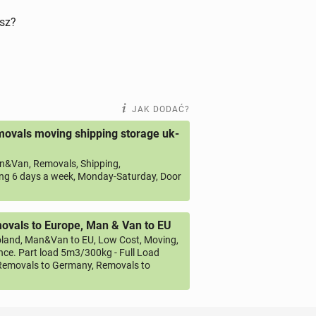
isz?
JAK DODAĆ?
ovals moving shipping storage uk-
&Van, Removals, Shipping,
ng 6 days a week, Monday-Saturday, Door
vals to Europe, Man & Van to EU
land, Man&Van to EU, Low Cost, Moving,
ce. Part load 5m3/300kg - Full Load
emovals to Germany, Removals to