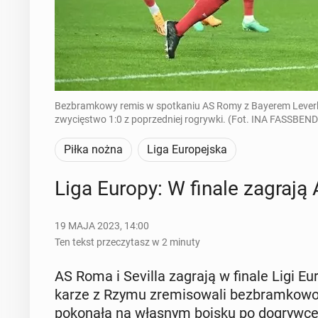
Bezbramkowy remis w spotkaniu AS Romy z Bayerem Leverku
zwycięstwo 1:0 z poprzedniej rogrywki. (Fot. INA FASSBEN
Piłka nożna
Liga Europejska
Liga Europy: W finale zagrają 
19 MAJA 2023, 14:00
Ten tekst przeczytasz w 2 minuty
AS Roma i Sevilla zagrają w finale Ligi Euro
ka­rze z Rzymu zre­mi­so­wa­li bez­bram­ko­wo
po­ko­na­ła na własnym boisku po do­gryw­ce