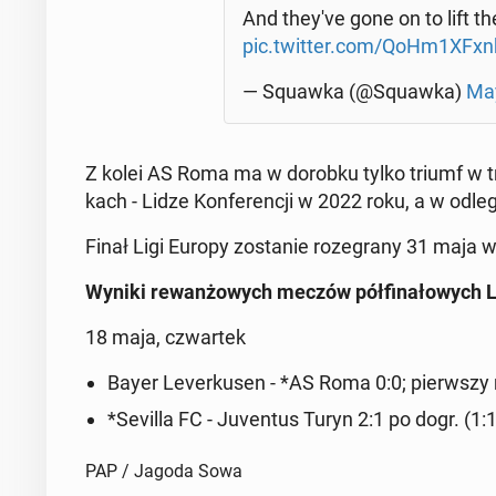
And they've gone on to lift th
pic.twitter.com/QoHm1XFxn
— Squawka (@Squawka)
May
Z kolei AS Roma ma w dorobku tylko triumf w trz
kach - Lidze Kon­fe­ren­cji w 2022 roku, a w od­le
Finał Ligi Europy zo­sta­nie ro­ze­gra­ny 31 maja w
Wyniki re­wan­żo­wych meczów pół­fi­na­ło­wych 
18 maja, czwar­tek
Bayer Le­ver­ku­sen - *AS Roma 0:0; pierw­szy
*Sevilla FC - Ju­ven­tus Turyn 2:1 po dogr. (1:1,
PAP / Jagoda Sowa