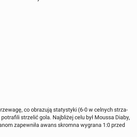
ze­wa­gę, co ob­ra­zu­ją sta­ty­sty­ki (6-0 w celnych strza­
tra­fi­li strze­lić gola. Naj­bli­żej celu był Moussa Diaby,
mia­nom za­pew­ni­ła awans skromna wygrana 1:0 przed