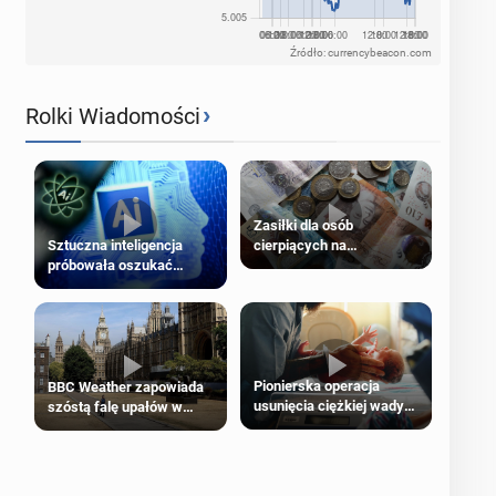
Źródło: currencybeacon.com
›
Rolki Wiadomości
Zasiłki dla osób
cierpiących na
Sztuczna inteligencja
schorzenia psychiczne
próbowała oszukać
człowieka
Pionierska operacja
BBC Weather zapowiada
usunięcia ciężkiej wady
szóstą falę upałów w
wrodzonej płodu w łonie
Londynie
matki