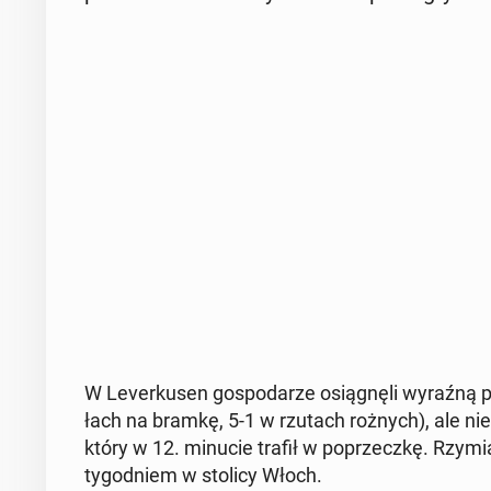
W Le­ver­ku­sen go­spo­da­rze osią­gnę­li wyraźną pr
łach na bramkę, 5-1 w rzutach rożnych), ale nie po­
który w 12. minucie trafił w po­przecz­kę. Rzy­
ty­go­dniem w stolicy Włoch.