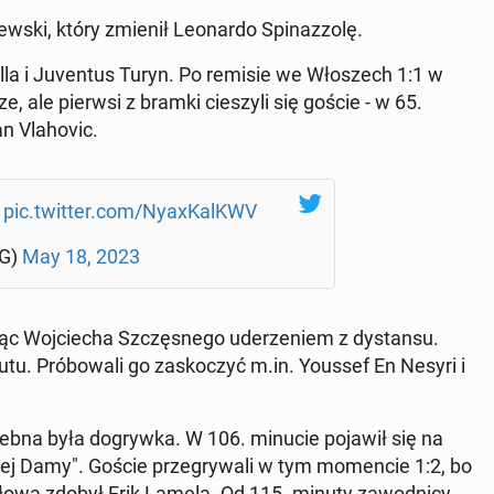
­ski, który zmienił Le­onar­do Spi­naz­zo­lę.
evilla i Ju­ven­tus Turyn. Po remisie we Wło­szech 1:1 w
ze, ale pierwsi z bramki cie­szy­li się goście - w 65.
 Vla­ho­vic.
❤
pic.twitter.com/Ny­axKal­KWV
NG)
May 18, 2023
c Woj­cie­cha Szczę­sne­go ude­rze­niem z dy­stan­su.
zutu. Pró­bo­wa­li go za­sko­czyć m.in. Youssef En Nesyri i
zeb­na była do­gryw­ka. W 106. minucie pojawił się na
rej Damy". Goście prze­gry­wa­li w tym mo­men­cie 1:2, bo
łową zdobył Erik Lamela. Od 115. minuty za­wod­ni­cy