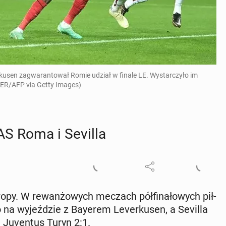
sen zagwarantował Romie udział w finale LE. Wystarczyło im
DER/AFP via Getty Images)
AS Roma i Sevilla
py. W re­wan­żo­wych meczach pół­fi­na­ło­wych pił­
 na wy­jeź­dzie z Bayerem Le­ver­ku­sen, a Sevilla
 Ju­ven­tus Turyn 2:1.