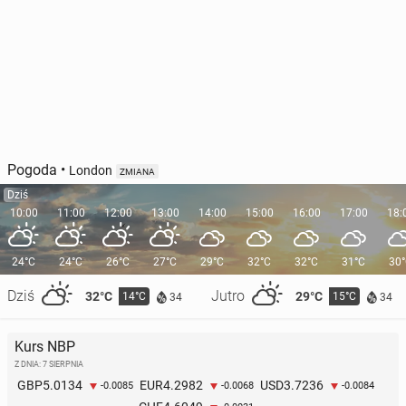
Pogoda
•
London
ZMIANA
Dziś
10:00
11:00
12:00
13:00
14:00
15:00
16:00
17:00
18:
24°C
24°C
26°C
27°C
29°C
32°C
32°C
31°C
30
Dziś
Jutro
32°C
29°C
14°C
15°C
34
34
Kurs NBP
Z DNIA: 7 SIERPNIA
5.0134
4.2982
3.7236
GBP
EUR
USD
-0.0085
-0.0068
-0.0084