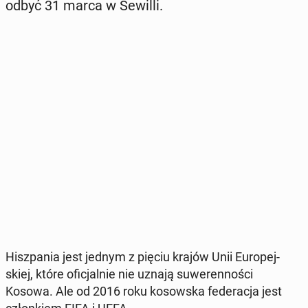
odbyć 31 marca w Sewilli.
Hisz­pa­nia jest jednym z pięciu krajów Unii Eu­ro­pej­
skiej, które ofi­cjal­nie nie uznają su­we­ren­no­ści
Kosowa. Ale od 2016 roku ko­sow­ska fe­de­ra­cja jest