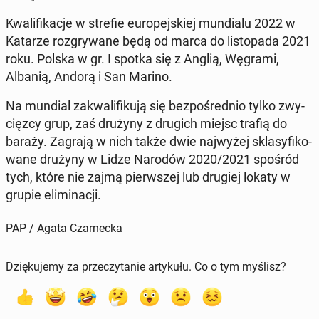
Kwa­li­fi­ka­cje w strefie eu­ro­pej­skiej mun­dia­lu 2022 w
Katarze roz­gry­wa­ne będą od marca do li­sto­pa­da 2021
roku. Polska w gr. I spotka się z Anglią, Węgrami,
Albanią, Andorą i San Marino.
Na mundial za­kwa­li­fi­ku­ją się bez­po­śred­nio tylko zwy­
cięz­cy grup, zaś drużyny z drugich miejsc trafią do
baraży. Zagrają w nich także dwie naj­wy­żej skla­sy­fi­ko­
wa­ne drużyny w Lidze Narodów 2020/2021 spośród
tych, które nie zajmą pierw­szej lub drugiej lokaty w
grupie eli­mi­na­cji.
PAP / Agata Czarnecka
Dziękujemy za przeczytanie artykułu. Co o tym myślisz?