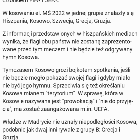
człon­kiem FIFA i UEFA.
W lo­so­wa­niu el. MŚ 2022 w jednej grupie zna­la­zły się
Hisz­pa­nia, Kosowo, Szwecja, Grecja, Gruzja.
Z in­for­ma­cji przed­sta­wio­nych w hisz­pań­skich mediach
wynika, że flagi obu państw nie zostaną za­pre­zen­to­
wa­ne przed tym meczem i nie będzie też od­gry­wa­ny
hymn Kosowa.
Tym­cza­sem Kosowo grozi boj­ko­tem spo­tka­nia, jeśli
nie będzie mogło pokazać swojej flagi i gdyby miało
nie być jego hymnu. Sprze­ci­wia się też okre­śla­niu
Kosowa mianem "te­ry­to­rium". W sprawę, która w
Kosowie na­zy­wa­na jest "pro­wo­ka­cją" i "nie do przy­ję­
cia", ma zostać za­an­ga­żo­wa­na m.in. UEFA.
Władze w Ma­dry­cie nie uznały nie­pod­le­gło­ści Kosowa,
po­dob­nie jak dwaj inni rywale z grupy B: Grecja i
Gruzja.