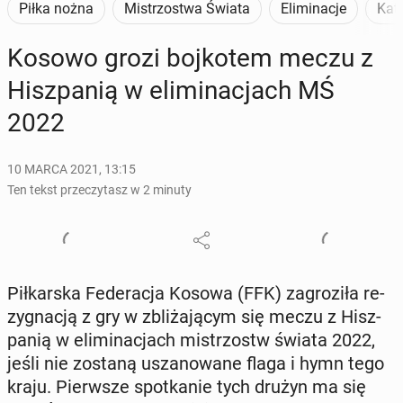
Piłka nożna
Mistrzostwa Świata
Eliminacje
Kat
Kosowo grozi boj­ko­tem meczu z
Hisz­pa­nią w eli­mi­na­cjach MŚ
2022
10 MARCA 2021, 13:15
Ten tekst przeczytasz w 2 minuty
Pił­kar­ska Fe­de­ra­cja Kosowa (FFK) za­gro­zi­ła re­
zy­gna­cją z gry w zbli­ża­ją­cym się meczu z Hisz­
pa­nią w eli­mi­na­cjach mi­strzostw świata 2022,
jeśli nie zostaną usza­no­wa­ne flaga i hymn tego
kraju. Pierw­sze spo­tka­nie tych drużyn ma się