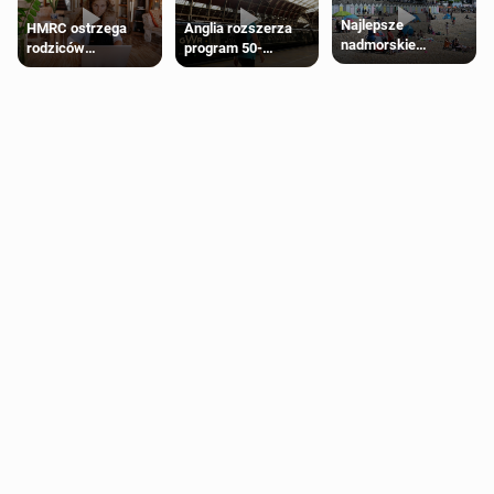
Najlepsze
HMRC ostrzega
Anglia rozszerza
nadmorskie
rodziców
program 50-
miasteczko blisko
pobierających Child
procentowych
Londynu
Benefit. Mogą być
zniżek kolejowych
zobowiązani do
na 18-latków
zwrotu zasiłku