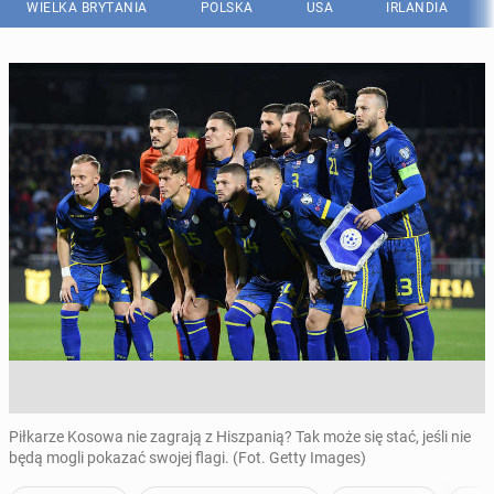
WIELKA BRYTANIA
POLSKA
USA
IRLANDIA
Piłkarze Kosowa nie zagrają z Hiszpanią? Tak może się stać, jeśli nie
będą mogli pokazać swojej flagi. (Fot. Getty Images)