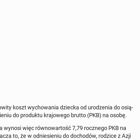
o­wi­ty koszt wy­cho­wa­nia dziecka od uro­dze­nia do osią­
­sie­niu do pro­duk­tu kra­jo­we­go brutto (PKB) na osobę.
ka wynosi więc rów­no­war­tość 7,79 rocz­ne­go PKB na
za to, że w od­nie­sie­niu do do­cho­dów, rodzice z Azji