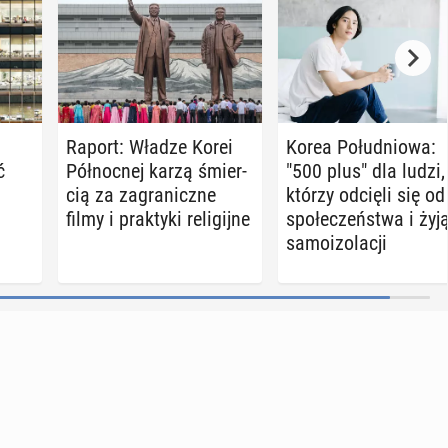
Raport: Władze Korei
Korea Po­łu­dnio­wa:
ć
Pół­noc­nej karzą śmier­
"500 plus" dla ludzi,
9
cią za za­gra­nicz­ne
którzy odcięli się od
filmy i prak­ty­ki re­li­gij­ne
spo­łe­czeń­stwa i żyj
sa­mo­izo­la­cji