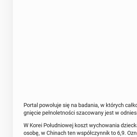
Portal po­wo­łu­je się na badania, w których cał­k
gnię­cie peł­no­let­no­ści sza­co­wa­ny jest w od­nie
W Korei Po­łu­dnio­wej koszt wy­cho­wa­nia dziec
osobę, w Chinach ten współ­czyn­nik to 6,9. Oznac