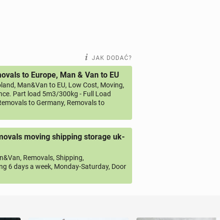
JAK DODAĆ?
vals to Europe, Man & Van to EU
land, Man&Van to EU, Low Cost, Moving,
ce. Part load 5m3/300kg - Full Load
emovals to Germany, Removals to
ovals moving shipping storage uk-
&Van, Removals, Shipping,
ng 6 days a week, Monday-Saturday, Door