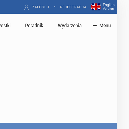
English
•
ZALOGUJ
REJESTRACJA
Version
ostki
Poradnik
Wydarzenia
Menu