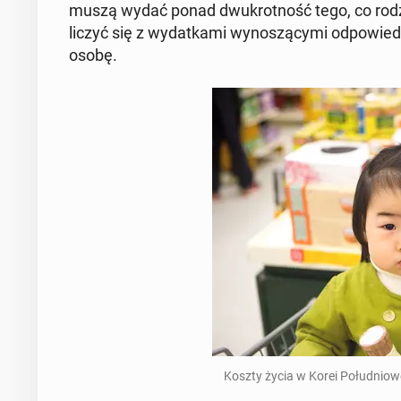
muszą wydać ponad dwu­krot­ność tego, co rodzic
liczyć się z wy­dat­ka­mi wy­no­szą­cy­mi od­po­wie
osobę.
Koszty życia w Korei Po­łu­dnio­