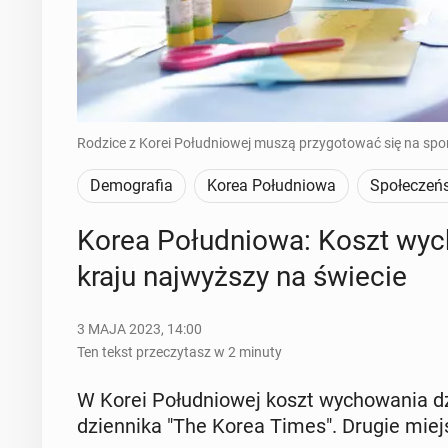
Rodzice z Korei Południowej muszą przygotować się na spor
Demografia
Korea Południowa
Społeczeń
Korea Po­łu­dnio­wa: Koszt wy­
kraju naj­wyż­szy na świecie
3 MAJA 2023, 14:00
Ten tekst przeczytasz w 2 minuty
W Korei Po­łu­dnio­wej koszt wy­cho­wa­nia d
dzien­ni­ka "The Korea Times". Drugie mie