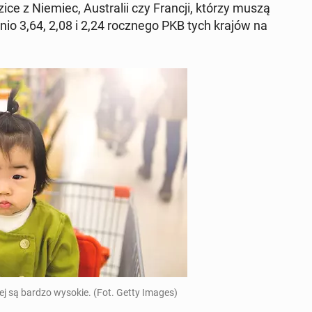
e z Niemiec, Au­stra­lii czy Francji, którzy muszą
d­nio 3,64, 2,08 i 2,24 rocz­ne­go PKB tych krajów na
wej są bardzo wysokie. (Fot. Getty Images)