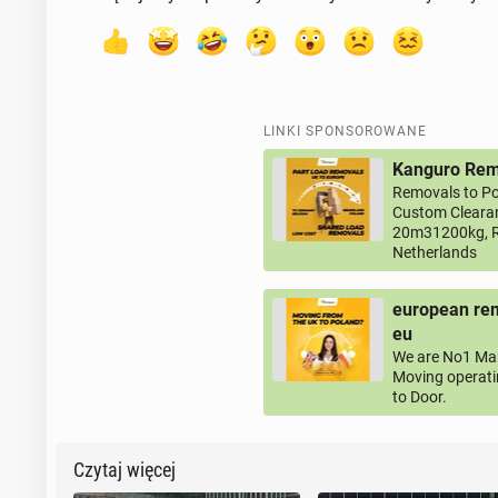
LINKI SPONSOROWANE
Kanguro Remo
Removals to Po
Custom Clearan
20m31200kg, R
Netherlands
european rem
eu
We are No1 Man
Moving operati
to Door.
Czytaj więcej