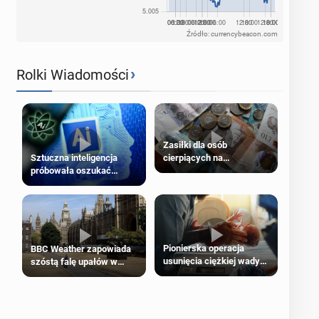
Źródło: currencybeacon.com
›
Rolki Wiadomości
Zasiłki dla osób
cierpiących na
Sztuczna inteligencja
schorzenia psychiczne
próbowała oszukać
człowieka
Pionierska operacja
BBC Weather zapowiada
usunięcia ciężkiej wady
szóstą falę upałów w
wrodzonej płodu w łonie
Londynie
matki