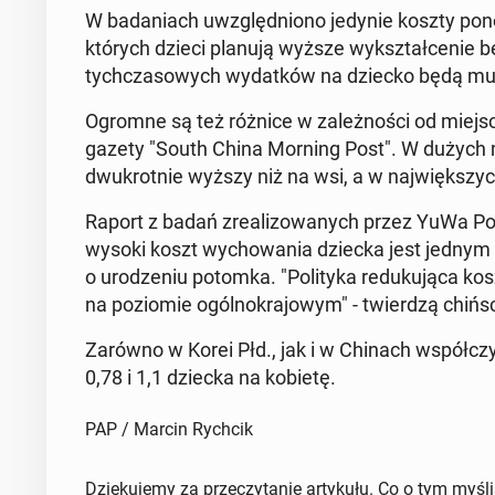
W ba­da­niach uwzględ­nio­no jedynie koszty po­no
których dzieci planują wyższe wy­kształ­ce­nie b
tych­cza­so­wych wy­dat­ków na dziecko będą mus
Ogromne są też różnice w za­leż­no­ści od miejsc
gazety "South China Morning Post". W dużych mi
dwu­krot­nie wyższy niż na wsi, a w naj­więk­szych
Raport z badań zre­ali­zo­wa­nych przez YuWa Po­pu­
wysoki koszt wy­cho­wa­nia dziecka jest jednym z 
o uro­dze­niu potomka. "Po­li­ty­ka re­du­ku­ją­ca 
na po­zio­mie ogól­no­kra­jo­wym" - twier­dzą chiń
Zarówno w Korei Płd., jak i w Chinach współ­czyn­
0,78 i 1,1 dziecka na kobietę.
PAP / Marcin Rychcik
Dziękujemy za przeczytanie artykułu. Co o tym myśl