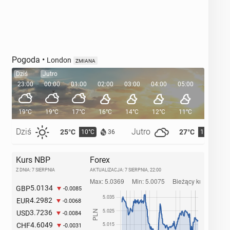
Pogoda
•
London
ZMIANA
Dziś
Jutro
23:00
00:00
01:00
02:00
03:00
04:00
05:00
05:35
19°C
19°C
17°C
16°C
14°C
12°C
11°C
Dziś
Jutro
25°C
27°C
10°C
11°C
36
Kurs NBP
Forex
Z DNIA: 7 SIERPNIA
AKTUALIZACJA:
7 SIERPNIA, 22:00
5.0134
GBP
-0.0085
4.2982
EUR
-0.0068
3.7236
USD
-0.0084
4.6049
CHF
-0.0031