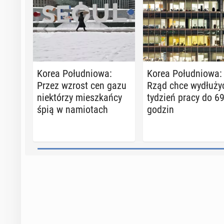
Korea Po­łu­dnio­wa:
Korea Po­łu­dnio­wa:
Przez wzrost cen gazu
Rząd chce wy­dłu­ży
nie­któ­rzy miesz­kań­cy
tydzień pracy do 6
śpią w na­mio­tach
godzin