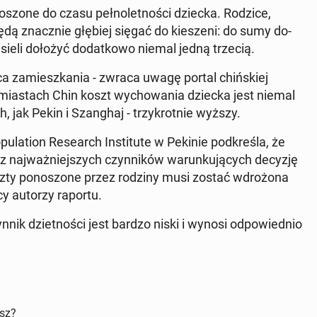
­szo­ne do czasu peł­no­let­no­ści dziecka. Rodzice,
ędą znacz­nie głębiej sięgać do kie­sze­ni: do sumy do­
ieli dołożyć do­dat­ko­wo niemal jedną trzecią.
a za­miesz­ka­nia - zwraca uwagę portal chiń­skiej
a­stach Chin koszt wy­cho­wa­nia dziecka jest niemal
, jak Pekin i Szan­ghaj - trzy­krot­nie wyższy.
la­tion Re­se­arch In­sti­tu­te w Pekinie pod­kre­śla, że
naj­waż­niej­szych czyn­ni­ków wa­run­ku­ją­cych decyzję
koszty po­no­szo­ne przez rodziny musi zostać wdro­żo­na
scy autorzy raportu.
nik dziet­no­ści jest bardzo niski i wynosi od­po­wied­nio
isz?