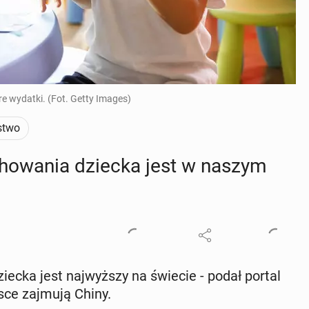
e wydatki. (Fot. Getty Images)
stwo
cho­wa­nia dziecka jest w naszym
ziecka jest naj­wyż­szy na świecie - podał portal
jsce zajmują Chiny.