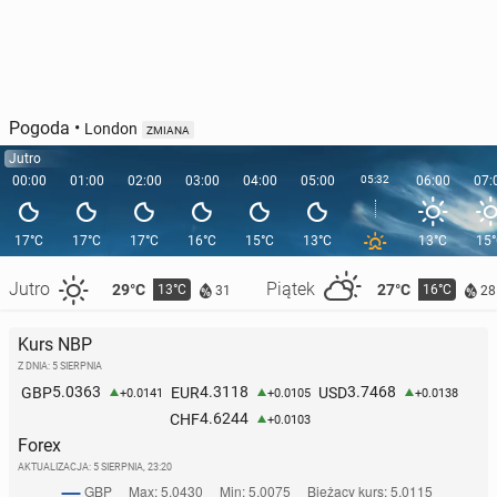
Pogoda
•
London
ZMIANA
Jutro
00:00
01:00
02:00
03:00
04:00
05:00
05:32
06:00
07:
17°C
17°C
17°C
16°C
15°C
13°C
13°C
15
Jutro
Piątek
29°C
27°C
13°C
16°C
31
28
Kurs NBP
Z DNIA: 5 SIERPNIA
5.0363
4.3118
3.7468
GBP
EUR
USD
+0.0141
+0.0105
+0.0138
4.6244
CHF
+0.0103
Forex
AKTUALIZACJA:
5 SIERPNIA, 23:20