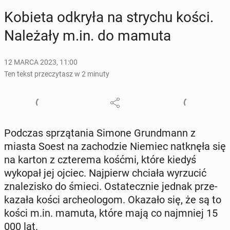
Kobieta odkryła na strychu kości.
Na­le­ża­ły m.in. do mamuta
12 MARCA 2023, 11:00
Ten tekst przeczytasz w 2 minuty
Podczas sprzą­ta­nia Simone Grund­mann z
miasta Soest na za­cho­dzie Niemiec na­tknę­ła się
na karton z czte­re­ma kośćmi, które kiedyś
wykopał jej ojciec. Naj­pierw chciała wy­rzu­cić
zna­le­zi­sko do śmieci. Osta­tecz­nie jednak prze­
ka­za­ła kości ar­che­olo­gom. Okazało się, że są to
kości m.in. mamuta, które mają co naj­mniej 15
000 lat.