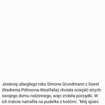
Je­sie­nią ubie­głe­go roku Simone Grund­mann z Soest
(Nad­re­nia Pół­noc­na-West­fa­lia) chciała ocie­plić strych
swojego domu ro­dzin­ne­go, więc zrobiła po­rząd­ki. W
ich trakcie na­tra­fi­ła na pudełko z kośćmi. "Mój ojciec