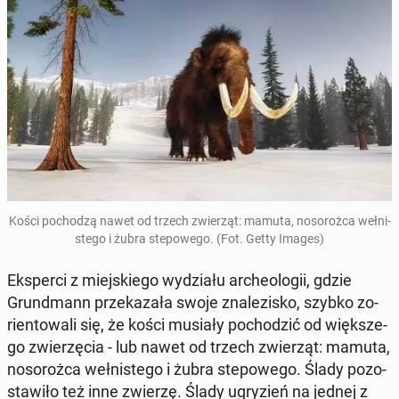
Kości po­cho­dzą nawet od trzech zwie­rząt: mamuta, no­so­roż­ca weł­ni­
ste­go i żubra ste­po­we­go. (Fot. Getty Images)
Eks­per­ci z miej­skie­go wy­dzia­łu ar­che­olo­gii, gdzie
Grund­mann prze­ka­za­ła swoje zna­le­zi­sko, szybko zo­
rien­to­wa­li się, że kości musiały po­cho­dzić od więk­sze­
go zwie­rzę­cia - lub nawet od trzech zwie­rząt: mamuta,
no­so­roż­ca weł­ni­ste­go i żubra ste­po­we­go. Ślady po­zo­
sta­wi­ło też inne zwierzę. Ślady ugry­zień na jednej z