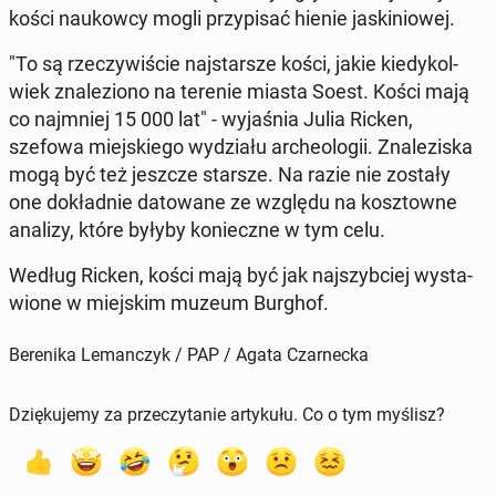
kości na­ukow­cy mogli przy­pi­sać hienie ja­ski­nio­wej.
"To są rze­czy­wi­ście naj­star­sze kości, jakie kie­dy­kol­
wiek zna­le­zio­no na terenie miasta Soest. Kości mają
co naj­mniej 15 000 lat" - wy­ja­śnia Julia Ricken,
szefowa miej­skie­go wy­dzia­łu ar­che­olo­gii. Zna­le­zi­ska
mogą być też jeszcze starsze. Na razie nie zostały
one do­kład­nie da­to­wa­ne ze względu na kosz­tow­ne
analizy, które byłyby ko­niecz­ne w tym celu.
Według Ricken, kości mają być jak naj­szyb­ciej wy­sta­
wio­ne w miej­skim muzeum Burghof.
Berenika Lemanczyk / PAP / Agata Czarnecka
Dziękujemy za przeczytanie artykułu. Co o tym myślisz?