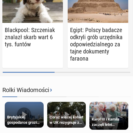
Black­po­ol: Szcze­niak
Egipt: Polscy badacze
znalazł skarb wart 6
odkryli grób urzęd­ni­ka
tys. funtów
od­po­wie­dzial­ne­go za
tajne do­ku­men­ty
faraona
›
Rolki Wiadomości
Brytyjskiej
Coraz więcej kobiet
Karol III i Kamila
gospodarce grozi
w UK rezygnuje z
zaczęli letni
recesja, jeśli
roli druhny na
odpoczynek po