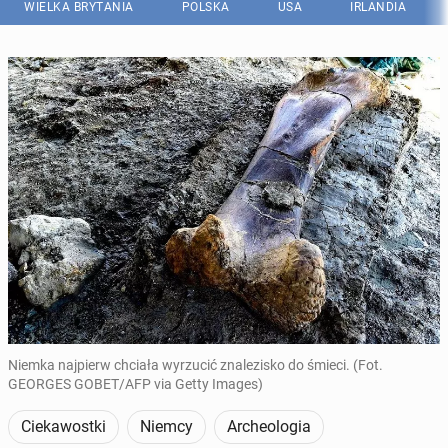
WIELKA BRYTANIA
POLSKA
USA
IRLANDIA
Niemka najpierw chciała wyrzucić znalezisko do śmieci. (Fot.
GEORGES GOBET/AFP via Getty Images)
Ciekawostki
Niemcy
Archeologia