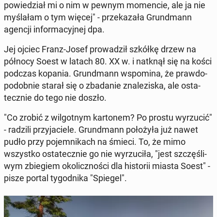
po­wie­dział mi o nim w pewnym mo­men­cie, ale ja nie
my­śla­łam o tym więcej" - prze­ka­za­ła Grund­mann
agencji in­for­ma­cyj­nej dpa.
Jej ojciec Franz-Josef pro­wa­dził szkółkę drzew na
północy Soest w latach 80. XX w. i natknął się na kości
podczas kopania. Grund­mann wspo­mi­na, że praw­do­
po­dob­nie starał się o zba­da­nie zna­le­zi­ska, ale osta­
tecz­nie do tego nie doszło.
"Co zrobić z wil­got­nym kar­to­nem? Po prostu wy­rzu­cić"
- radzili przy­ja­cie­le. Grund­mann po­ło­ży­ła już nawet
pudło przy po­jem­ni­kach na śmieci. To, że mimo
wszyst­ko osta­tecz­nie go nie wy­rzu­ci­ła, "jest szczę­śli­
wym zbie­giem oko­licz­no­ści dla hi­sto­rii miasta Soest" -
pisze portal ty­go­dni­ka "Spiegel".