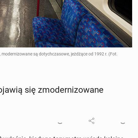
 modernizowane są dotychczasowe, jeżdżące od 1992 r. (Fot.
awią się zmo­der­ni­zo­wa­ne