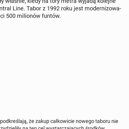
­ły właśnie, kiedy na tory metra wyjadą kolejne
entral Line. Tabor z 1992 roku jest mo­der­ni­zo­wa­
­ści 500 mi­lio­nów funtów.
pod­kre­śla­ją, że zakup cał­ko­wi­cie nowego taboru nie
y­dzie­li­ły na ten cel wy­star­cza­ją­cych środków.