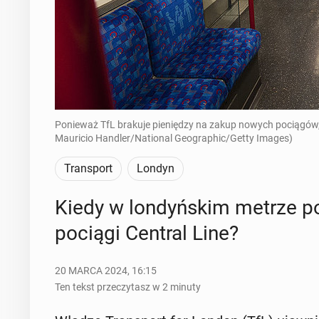
Ponieważ TfL brakuje pieniędzy na zakup nowych pociągów,
Mauricio Handler/National Geographic/Getty Images)
Transport
Londyn
Kiedy w lon­dyń­skim metrze poj
pociągi Central Line?
20 MARCA 2024, 16:15
Ten tekst przeczytasz w 2 minuty