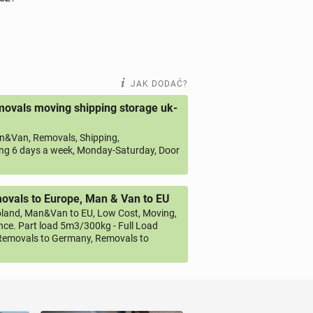
JAK DODAĆ?
ovals moving shipping storage uk-
&Van, Removals, Shipping,
ng 6 days a week, Monday-Saturday, Door
vals to Europe, Man & Van to EU
land, Man&Van to EU, Low Cost, Moving,
ce. Part load 5m3/300kg - Full Load
emovals to Germany, Removals to