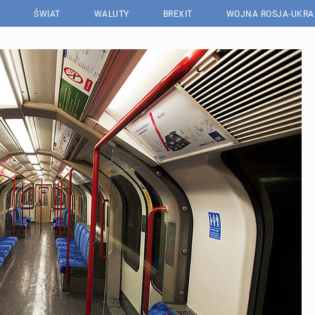
ŚWIAT
WALUTY
BREXIT
WOJNA ROSJA-UKRA