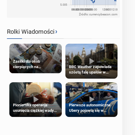
Źródło: currencybeacon.com
›
Rolki Wiadomości
Zasiłki dla osób
cierpiących na
BBC Weather zapowiada
schorzenia psychiczne
szóstą falę upałów w
Londynie
Pierwsze autonomiczne
Pionierska operacja
Ubery pojawią się w
usunięcia ciężkiej wady
Londynie jeszcze tego
wrodzonej płodu w łonie
lata
matki