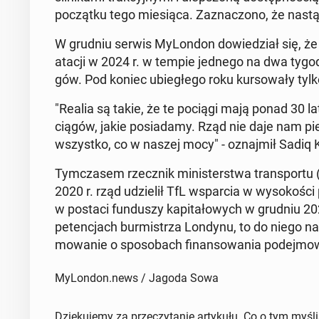
po­cząt­ku tego mie­sią­ca. Za­zna­czo­no, że nas
W grudniu serwis My­Lon­don do­wie­dział się, że 
ata­cji w 2024 r. w tempie jednego na dwa ty­go­d
gów. Pod koniec ubie­głe­go roku kur­so­wa­ły tylko
"Realia są takie, że te pociągi mają ponad 30 la
cią­gów, jakie po­sia­da­my. Rząd nie daje nam 
wszyst­ko, co w naszej mocy" - oznaj­mił Sadiq 
Tym­cza­sem rzecz­nik mi­ni­ster­stwa trans­por­tu 
2020 r. rząd udzie­lił TfL wspar­cia w wy­so­ko­
w postaci fun­du­szy ka­pi­ta­ło­wych w grudniu 20
pe­ten­cjach bur­mi­strza Londynu, to do niego należ
mo­wa­nie o spo­so­bach fi­nan­so­wa­nia po­dej­mo
MyLondon.news / Jagoda Sowa
Dziękujemy za przeczytanie artykułu. Co o tym myśl