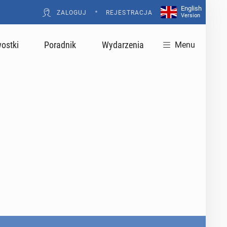
English
•
ZALOGUJ
REJESTRACJA
Version
ostki
Poradnik
Wydarzenia
Menu