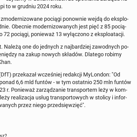
tąpi to w grudniu 2024 roku.
zmo­der­ni­zo­wa­ne pociągi po­now­nie wejdą do eks­plo­
nie. Obecnie mo­der­ni­zo­wa­nych jest pięć z 85 po­cią­
 72 pociągi, po­nie­waż 13 wy­łą­czo­no z eks­plo­ata­cji.
t. Należą one do jednych z naj­bar­dziej za­wod­nych po­
pie­nię­dzy na zakup nowych składów. Dlatego robimy
Khan.
(DfT) prze­ka­zał wcze­śniej re­dak­cji My­Lon­don: "Od
ści ponad 6,6 mld funtów - w tym ostat­nio 250 mln funtów
23 r. Po­nie­waż za­rzą­dza­nie trans­por­tem leży w kom­
y re­ali­za­cja usług trans­por­to­wych w stolicy i in­for­
­wa­nych przez niego przed­się­wzięć".
isz?