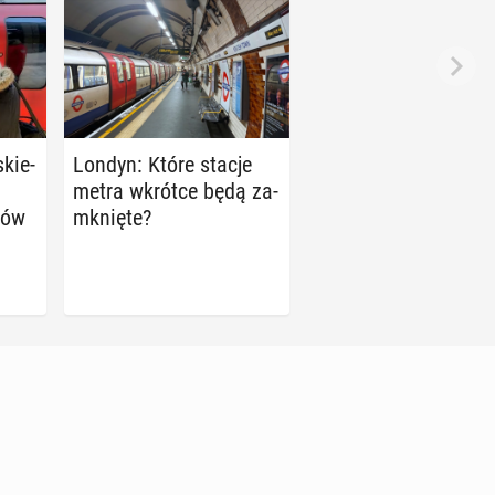
skie­
Londyn: Które stacje
metra wkrótce będą za­
gów
mknię­te?