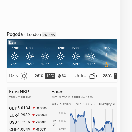
Pogoda
•
London
ZMIANA
Dziś
15:00
16:00
17:00
18:00
19:00
20:00
20:39
21:00
26°C
26°C
26°C
25°C
24°C
21°C
19°C
Dziś
Jutro
26°C
28°C
10°C
11°C
33
Kurs NBP
Forex
Z DNIA: 7 SIERPNIA
AKTUALIZACJA:
7 SIERPNIA, 15:00
5.0134
GBP
-0.0085
4.2982
EUR
-0.0068
3.7236
USD
-0.0084
4.6049
CHF
-0.0031