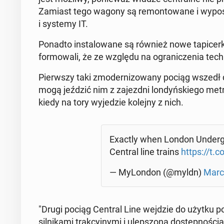
Zamiast tego wagony są re­mon­to­wa­ne i wy­po­sa­
i systemy IT.
Ponadto in­sta­lo­wa­ne są również nowe ta­pi­cer­ki,
for­mo­wa­li, że ze względu na ogra­ni­cze­nia tech­
Pierw­szy taki zmo­der­ni­zo­wa­ny pociąg wszedł 
mogą jeździć nim z za­jezd­ni lon­dyń­skie­go metra
kiedy na tory wy­je­dzie kolejny z nich.
Exactly when London Un­der­gr
Central line trains
https://t.
— My­Lon­don (@myldn)
Marc
"Drugi pociąg Central Line wejdzie do użytku po p
sil­ni­ka­mi trak­cyj­ny­mi i ulep­szo­ną do­stęp­no