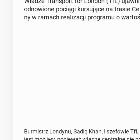
Władze Trans­port for London (TfL) ujaw­ni
od­no­wio­ne pociągi kur­su­ją­ce na trasie C
ny w ramach re­ali­za­cji pro­gra­mu o war­to
Bur­mistrz Londynu, Sadiq Khan, i sze­fo­wie TfL 
jest możliwy, po­nie­waż władze cen­tral­ne nie prz