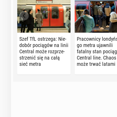
Szef TfL ostrze­ga: Nie­
Pra­cow­ni­cy lon­dyń­
do­bór po­cią­gów na linii
go metra ujaw­ni­li
Central może roz­prze­
fatalny stan po­cią­
strze­nić się na całą
Central line. Chaos
sieć metra
może trwać latami