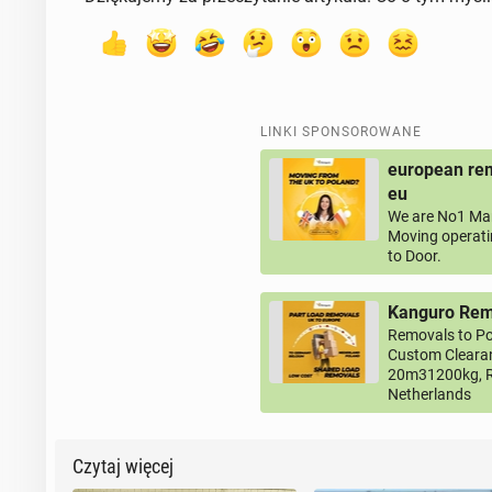
LINKI SPONSOROWANE
european rem
eu
We are No1 Man
Moving operati
to Door.
Kanguro Remo
Removals to Po
Custom Clearan
20m31200kg, R
Netherlands
Czytaj więcej