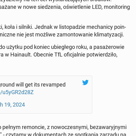
ża­ne w nowe sie­dze­nia, oświe­tle­nie LED, mo­ni­to­ring
 koła i silniki. Jednak w li­sto­pa­dzie me­cha­ni­cy po­in­
nicz­ne nie jest możliwe za­mon­to­wa­nie kli­ma­ty­za­cji.
do użytku pod koniec ubie­głe­go roku, a pa­sa­że­ro­wie
 w Ha­inault. Obecnie TfL ofi­cjal­nie po­twier­dzi­ło,
o­und will get its re­vam­ped
co/u5yGR2d28Z
h 19, 2024
ełnym re­mon­cie, z no­wo­cze­sny­mi, bez­a­wa­ryj­ny­mi
­ścią" - czytamy w do­ku­men­tach ze spo­tka­nia zarządu na