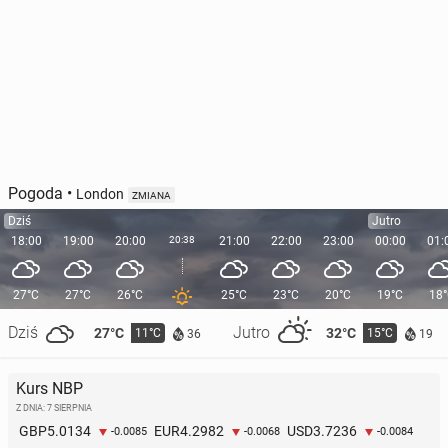
Pogoda
•
London
ZMIANA
Dziś
Jutro
18:00
19:00
20:00
20:38
21:00
22:00
23:00
00:00
01:
27°C
27°C
26°C
25°C
23°C
20°C
19°C
18
Dziś
Jutro
27°C
32°C
11°C
15°C
36
19
Kurs NBP
Z DNIA: 7 SIERPNIA
5.0134
4.2982
3.7236
GBP
EUR
USD
-0.0085
-0.0068
-0.0084