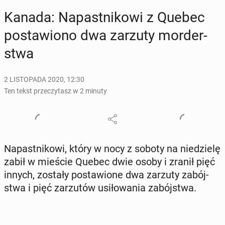
Kanada: Na­past­ni­ko­wi z Quebec
po­sta­wio­no dwa zarzuty mor­der­
stwa
2 LISTOPADA 2020, 12:30
Ten tekst przeczytasz w 2 minuty
Na­past­ni­ko­wi, który w nocy z soboty na nie­dzie­lę
zabił w mieście Quebec dwie osoby i zranił pięć
innych, zostały po­sta­wio­ne dwa zarzuty za­bój­
stwa i pięć za­rzu­tów usi­ło­wa­nia za­bój­stwa.