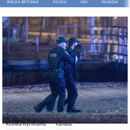
WIELKA BRYTANIA
POLSKA
USA
IRLANDIA
Mężczyzna został zidentyfikowany jako 24-letni Carl Girouard. (Fot.
Getty Images)
Kronika kryminalna
Kanada