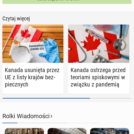
Czytaj więcej
Kanada usu­nię­ta przez
Kanada ostrze­ga przed
UE z listy krajów bez­
teo­ria­mi spi­sko­wy­mi w
piecz­nych
związku z pan­de­mią
›
Rolki Wiadomości