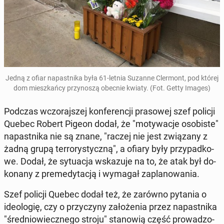
Jedną z ofiar na­past­ni­ka była 61-letnia Suzanne Cler­mont, pod której
dom miesz­kań­cy przy­no­szą obecnie kwiaty. (Fot. Getty Images)
Podczas wczo­raj­szej kon­fe­ren­cji pra­so­wej szef policji
Quebec Robert Pigeon dodał, że "mo­ty­wa­cje oso­bi­ste"
na­past­ni­ka nie są znane, "raczej nie jest zwią­za­ny z
żadną grupą ter­ro­ry­stycz­ną", a ofiary były przy­pad­ko­
we. Dodał, że sy­tu­acja wska­zu­je na to, że atak był do­
ko­na­ny z pre­me­dy­ta­cją i wymagał za­pla­no­wa­nia.
Szef policji Quebec dodał też, że zarówno pytania o
ide­olo­gię, czy o przy­czy­ny za­ło­że­nia przez na­past­ni­ka
"śre­dnio­wiecz­ne­go stroju" sta­no­wią część pro­wa­dzo­