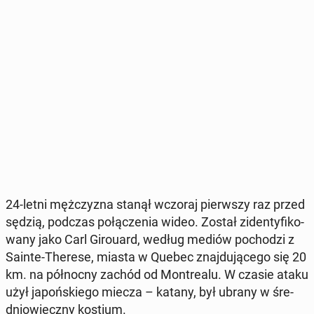
24-letni męż­czy­zna stanął wczoraj pierw­szy raz przed
sędzią, podczas po­łą­cze­nia wideo. Został zi­den­ty­fi­ko­
wa­ny jako Carl Gi­ro­uard, według mediów po­cho­dzi z
Sainte-Therese, miasta w Quebec znaj­du­ją­ce­go się 20
km. na pół­noc­ny zachód od Mont­re­alu. W czasie ataku
użył ja­poń­skie­go miecza – katany, był ubrany w śre­
dnio­wiecz­ny kostium.