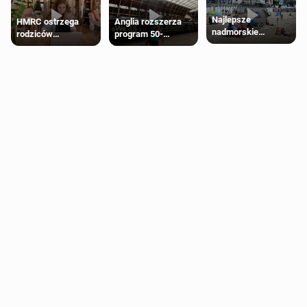
Najlepsze
HMRC ostrzega
Anglia rozszerza
nadmorskie
rodziców
program 50-
miasteczko blisko
pobierających Child
procentowych
Londynu
Benefit. Mogą być
zniżek kolejowych
zobowiązani do
na 18-latków
zwrotu zasiłku