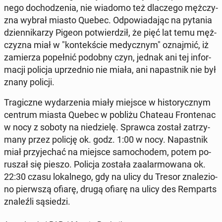
ne­go do­cho­dze­nia, nie wiadomo też dla­cze­go męż­czy­
zna wybrał miasto Quebec. Od­po­wia­da­jąc na pytania
dzien­ni­ka­rzy Pigeon po­twier­dził, że pięć lat temu męż­
czy­zna miał w "kon­tek­ście me­dycz­nym" oznaj­mić, iż
za­mie­rza po­peł­nić podobny czyn, jednak ani tej in­for­
ma­cji policja uprzed­nio nie miała, ani na­past­nik nie był
znany policji.
Tra­gicz­ne wy­da­rze­nia miały miejsce w hi­sto­rycz­nym
centrum miasta Quebec w pobliżu Chateau Fron­te­nac
w nocy z soboty na nie­dzie­lę. Sprawca został za­trzy­
ma­ny przez policję ok. godz. 1:00 w nocy. Na­past­nik
miał przy­je­chać na miejsce sa­mo­cho­dem, potem po­
ru­szał się pieszo. Policja została za­alar­mo­wa­na ok.
22:30 czasu lo­kal­ne­go, gdy na ulicy du Tresor zna­le­zio­
no pierw­szą ofiarę, drugą ofiarę na ulicy des Rem­parts
zna­leź­li są­sie­dzi.