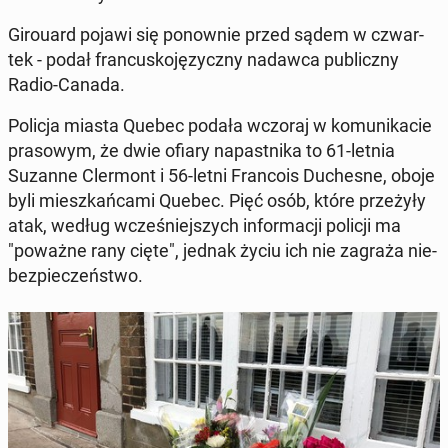
Gi­ro­uard pojawi się po­now­nie przed sądem w czwar­
tek - podał fran­cu­sko­ję­zycz­ny nadawca pu­blicz­ny
Radio-Canada.
Policja miasta Quebec podała wczoraj w ko­mu­ni­ka­cie
pra­so­wym, że dwie ofiary na­past­ni­ka to 61-letnia
Suzanne Cler­mont i 56-letni Fran­co­is Du­che­sne, oboje
byli miesz­kań­ca­mi Quebec. Pięć osób, które prze­ży­ły
atak, według wcze­śniej­szych in­for­ma­cji policji ma
"poważne rany cięte", jednak życiu ich nie zagraża nie­
bez­pie­czeń­stwo.