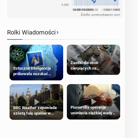
Źródło: currencybeacon.com
›
Rolki Wiadomości
Zasiłki dla osób
cierpiących na
Sztuczna inteligencja
schorzenia psychiczne
próbowała oszukać
człowieka
Pionierska operacja
BBC Weather zapowiada
usunięcia ciężkiej wady
szóstą falę upałów w
wrodzonej płodu w łonie
Londynie
matki