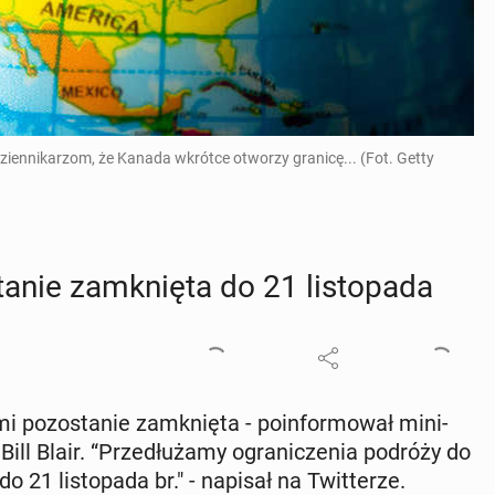
iennikarzom, że Kanada wkrótce otworzy granicę... (Fot. Getty
nie za­mknię­ta do 21 li­sto­pa­da
o­zo­sta­nie za­mknię­ta - po­in­for­mo­wał mi­ni­
ill Blair. “Prze­dłu­ża­my ogra­ni­cze­nia podróży do
 21 li­sto­pa­da br." - napisał na Twit­te­rze.