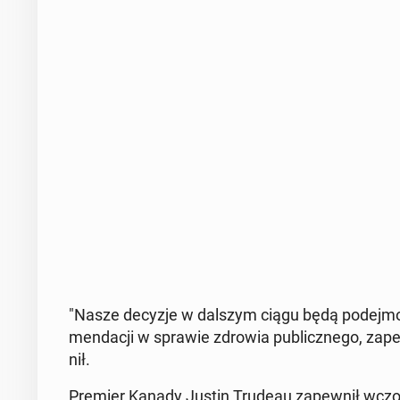
"Nasze decyzje w dalszym ciągu będą po­dej­mo­wa
men­da­cji w sprawie zdrowia pu­blicz­ne­go, za­pew
nił.
Premier Kanady Justin Trudeau za­pew­nił wczor