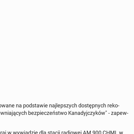
­ne na pod­sta­wie naj­lep­szych do­stęp­nych re­ko­
­nia­ją­cych bez­pie­czeń­stwo Ka­na­dyj­czy­ków" - za­pew­
aj w wy­wia­dzie dla stacji ra­dio­wej AM 900 CHML w