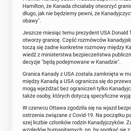
Ha­mil­ton, że Kanada chcia­ła­by otwo­rzyć granic
długo, jak nie bę­dzie­my pewni, że Ka­na­dyj­czy­
obawy".
Jeszcze miesiąc temu pre­zy­dent USA Donald T
otworzy granicę. Część roz­mów­ców ka­na­dyj­ski
toczą się żadne kon­kret­ne rozmowy między Ka
wiedź z mi­ni­ster­stwa bez­pie­czeń­stwa pu­blicz­
decyzje "będą po­dej­mo­wa­ne w Ka­na­dzie".
Granica Kanady z USA została za­mknię­ta w marcu
między Kanadą a USA ogra­ni­cza się do prze­wo
mogą wjeż­dżać bez ogra­ni­czeń tylko Ka­na­dyj­c
także osoby, których dotyczą spe­cy­ficz­ne wyjąt
W czerwcu Ottawa zgo­dzi­ła się na wjazd bez­po­
ostrze­nia zwią­za­ne z Covid-19. Na po­cząt­ku pa
szej liczbie człon­ków rodzin Ka­na­dyj­czy­ków.
wzglę­dów hu­ma­ni­tar­nych, np. by spotkać się