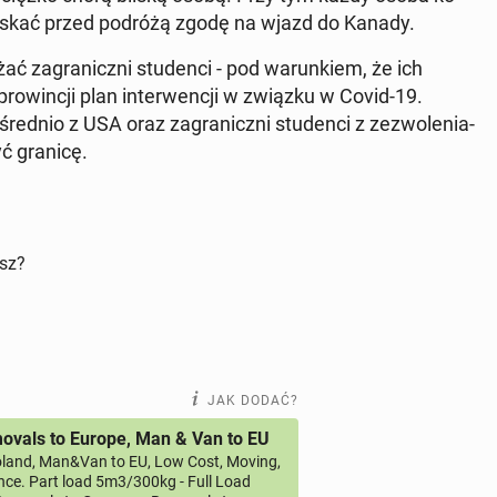
i uzyskać przed podróżą zgodę na wjazd do Kanady.
za­gra­nicz­ni stu­den­ci - pod wa­run­kiem, że ich
 pro­win­cji plan in­ter­wen­cji w związku w Covid-19.
­śred­nio z USA oraz za­gra­nicz­ni stu­den­ci z ze­zwo­le­nia­
yć granicę.
isz?
JAK DODAĆ?
vals to Europe, Man & Van to EU
land, Man&Van to EU, Low Cost, Moving,
ce. Part load 5m3/300kg - Full Load