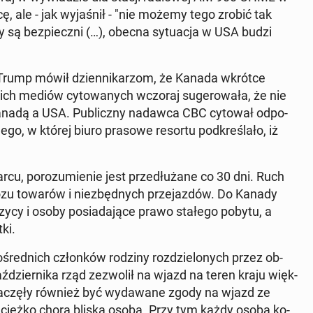
ę, ale - jak wy­ja­śnił - "nie możemy tego zrobić tak
cy są bez­piecz­ni (…), obecna sy­tu­acja w USA budzi
rump mówił dzien­ni­ka­rzom, że Kanada wkrótce
ch mediów cy­to­wa­nych wczoraj su­ge­ro­wa­ła, że nie
nadą a USA. Pu­blicz­ny nadawca CBC cytował od­po­
ne­go, w której biuro prasowe resortu pod­kre­śla­ło, iż
, po­ro­zu­mie­nie jest prze­dłu­ża­ne co 30 dni. Ruch
­zu towarów i nie­zbęd­nych prze­jaz­dów. Do Kanady
zy­cy i osoby po­sia­da­ją­ce prawo stałego pobytu, a
ki.
śred­nich człon­ków rodziny roz­dzie­lo­nych przez ob­
ź­dzier­ni­ka rząd ze­zwo­lił na wjazd na teren kraju więk­
 Zaczęły również być wy­da­wa­ne zgody na wjazd ze
 z ciężko chorą bliską osobą. Przy tym każdy osoba ko­