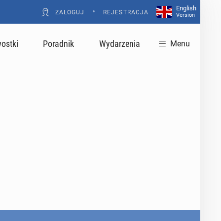
English
•
ZALOGUJ
REJESTRACJA
Version
ostki
Poradnik
Wydarzenia
Menu