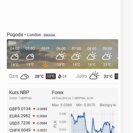
Pogoda
•
London
ZMIANA
Dziś
04:00
05:00
05:35
06:00
07:00
08:00
09:00
10:00
14°C
13°C
13°C
14°C
16°C
21°C
23°C
Dziś
Jutro
28°C
32°C
13°C
14°C
24
Kurs NBP
Forex
Z DNIA: 7 SIERPNIA
AKTUALIZACJA:
7 SIERPNIA, 22:00
5.0134
GBP
-0.0085
4.2982
EUR
-0.0068
3.7236
USD
-0.0084
4.6049
CHF
-0.0031