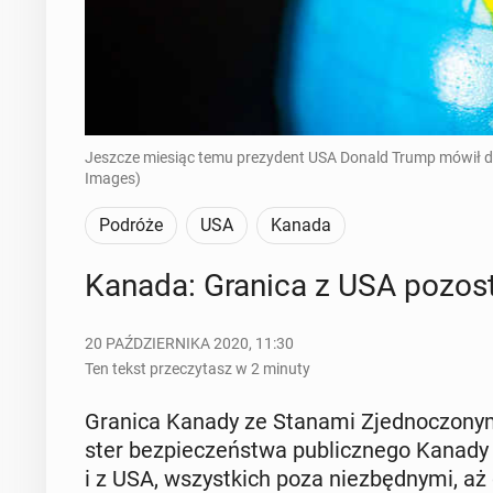
Jeszcze miesiąc temu prezydent USA Donald Trump mówił dz
Images)
Podróże
USA
Kanada
Kanada: Granica z USA po­zo­sta­
20 PAŹDZIERNIKA 2020, 11:30
Ten tekst przeczytasz w 2 minuty
Granica Kanady ze Stanami Zjed­no­czo­ny­mi p
ster bez­pie­czeń­stwa pu­blicz­ne­go Kanady B
i z USA, wszyst­kich poza nie­zbęd­ny­mi, aż do