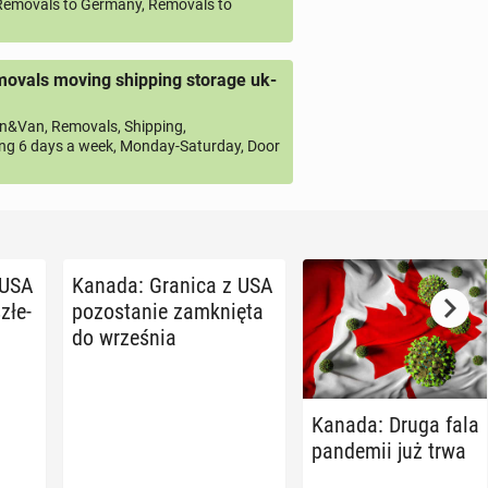
emovals to Germany, Removals to
ovals moving shipping storage uk-
&Van, Removals, Shipping,
ng 6 days a week, Monday-Saturday, Door
 USA
Kanada: Granica z USA
złe­
po­zo­sta­nie za­mknię­ta
do wrze­śnia
Kanada: Druga fala
pan­de­mii już trwa