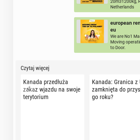
20m31200kg, R
Netherlands
european rem
eu
We are No1 Man
Moving operati
to Door.
Czytaj więcej
Kanada prze­dłu­ża
Kanada: Granica z
zakaz wjazdu na swoje
za­mknię­ta do przy­s
te­ry­to­rium
go roku?