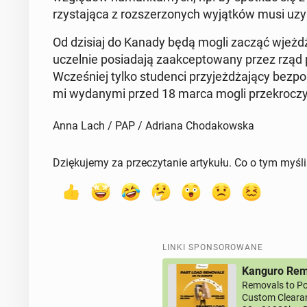
rzy­sta­ją­ca z roz­sze­rzo­nych wy­jąt­ków mus
Od dzisiaj do Kanady będą mogli zacząć wjeż­dżać 
uczel­nie po­sia­da­ją za­ak­cep­to­wa­ny przez rząd
Wcze­śniej tylko stu­den­ci przy­jeż­dża­ją­cy bez­po
mi wy­da­ny­mi przed 18 marca mogli prze­kro­cz
Anna Lach / PAP / Adriana Chodakowska
Dziękujemy za przeczytanie artykułu. Co o tym myśl
LINKI SPONSOROWANE
Kanguro Remo
Removals to Po
Custom Clearan