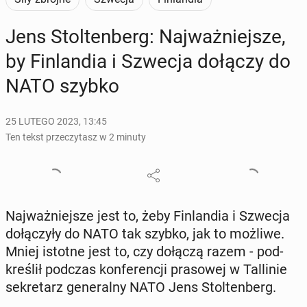
Jens Stol­ten­berg: Naj­waż­niej­sze,
by Fin­lan­dia i Szwecja dołączy do
NATO szybko
25 LUTEGO 2023, 13:45
Ten tekst przeczytasz w 2 minuty
Naj­waż­niej­sze jest to, żeby Fin­lan­dia i Szwecja
do­łą­czy­ły do NATO tak szybko, jak to możliwe.
Mniej istotne jest to, czy dołączą razem - pod­
kre­ślił podczas kon­fe­ren­cji pra­so­wej w Tal­li­nie
se­kre­tarz ge­ne­ral­ny NATO Jens Stol­ten­berg.