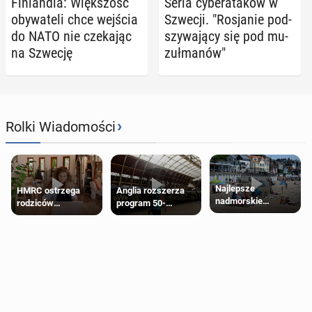
Fin­lan­dia: Więk­szość
Seria cy­be­ra­ta­ków w
oby­wa­te­li chce wejścia
Szwecji. "Ro­sja­nie pod­
do NATO nie cze­ka­jąc
szy­wa­ją­cy się pod mu­
na Szwecję
zuł­ma­nów"
›
Rolki Wiadomości
Najlepsze
HMRC ostrzega
Anglia rozszerza
nadmorskie
rodziców
program 50-
miasteczko blisko
pobierających Child
procentowych
Londynu
Benefit. Mogą być
zniżek kolejowych
zobowiązani do
na 18-latków
zwrotu zasiłku