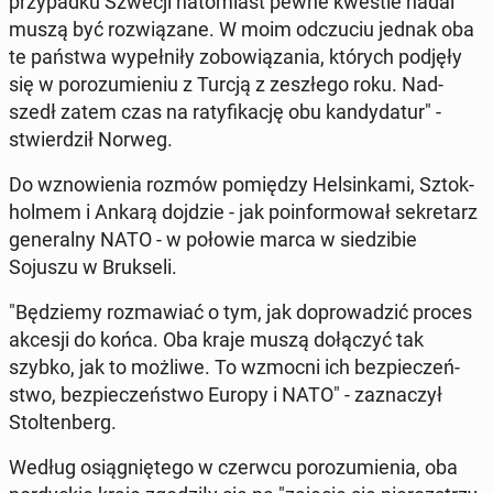
przy­pad­ku Szwecji na­to­miast pewne kwestie nadal
muszą być roz­wią­za­ne. W moim od­czu­ciu jednak oba
te państwa wy­peł­ni­ły zo­bo­wią­za­nia, których podjęły
się w po­ro­zu­mie­niu z Turcją z ze­szłe­go roku. Nad­
szedł zatem czas na ra­ty­fi­ka­cję obu kan­dy­da­tur" -
stwier­dził Norweg.
Do wzno­wie­nia rozmów po­mię­dzy Hel­sin­ka­mi, Sztok­
hol­mem i Ankarą dojdzie - jak po­in­for­mo­wał se­kre­tarz
ge­ne­ral­ny NATO - w połowie marca w sie­dzi­bie
Sojuszu w Bruk­se­li.
"Bę­dzie­my roz­ma­wiać o tym, jak do­pro­wa­dzić proces
akcesji do końca. Oba kraje muszą do­łą­czyć tak
szybko, jak to możliwe. To wzmocni ich bez­pie­czeń­
stwo, bez­pie­czeń­stwo Europy i NATO" - za­zna­czył
Stol­ten­berg.
Według osią­gnię­te­go w czerwcu po­ro­zu­mie­nia, oba