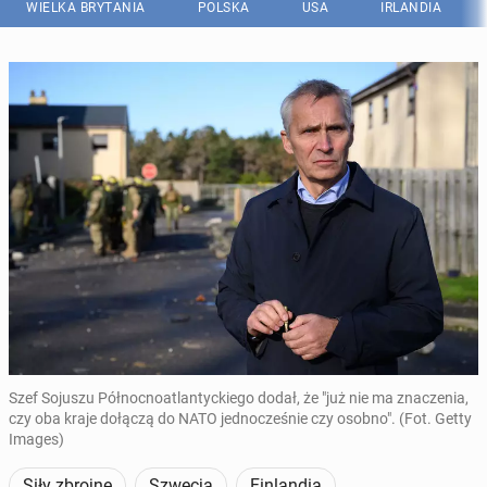
WIELKA BRYTANIA
POLSKA
USA
IRLANDIA
Szef Sojuszu Północnoatlantyckiego dodał, że "już nie ma znaczenia,
czy oba kraje dołączą do NATO jednocześnie czy osobno". (Fot. Getty
Images)
Siły zbrojne
Szwecja
Finlandia