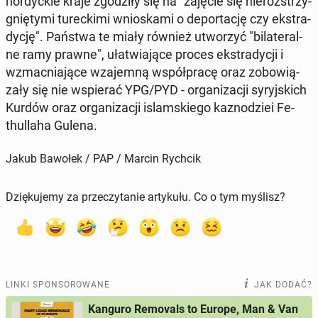
nor­dyc­kie kraje zgo­dzi­ły się na "zajęcie się nie­roz­strzy­
gnię­ty­mi tu­rec­ki­mi wnio­ska­mi o de­por­ta­cję czy eks­tra­
dy­cję". Państwa te miały również utwo­rzyć "bi­la­te­ral­
ne ramy prawne", uła­twia­ją­ce proces eks­tra­dy­cji i
wzmac­nia­ją­ce wza­jem­ną współ­pra­cę oraz zo­bo­wią­
za­ły się nie wspie­rać YPG/PYD - or­ga­ni­za­cji sy­ryj­skich
Kurdów oraz or­ga­ni­za­cji is­lam­skie­go ka­zno­dziei Fe­
thul­la­ha Gulena.
Jakub Bawołek / PAP / Marcin Rychcik
Dziękujemy za przeczytanie artykułu. Co o tym myślisz?
LINKI SPONSOROWANE
JAK DODAĆ?
Kanguro Removals to Europe, Man & Van