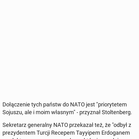
Do­łą­cze­nie tych państw do NATO jest "prio­ry­te­tem
Sojuszu, ale i moim własnym" - przy­znał Stol­ten­berg.
Se­kre­tarz ge­ne­ral­ny NATO prze­ka­zał też, że "odbył z
pre­zy­den­tem Turcji Recepem Tay­y­ipem Er­do­ga­nem