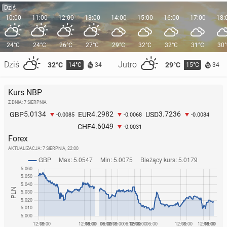
Dziś
10:00
11:00
12:00
13:00
14:00
15:00
16:00
17:00
18:
24°C
24°C
26°C
27°C
29°C
32°C
32°C
31°C
30
Dziś
Jutro
32°C
29°C
14°C
15°C
34
34
Kurs NBP
Z DNIA: 7 SIERPNIA
5.0134
4.2982
3.7236
GBP
EUR
USD
-0.0085
-0.0068
-0.0084
4.6049
CHF
-0.0031
Forex
AKTUALIZACJA:
7 SIERPNIA, 22:00