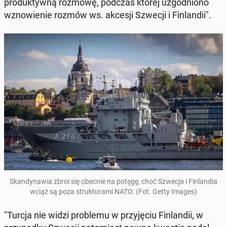
pro­duk­tyw­ną rozmowę, podczas której uzgod­nio­no
wzno­wie­nie rozmów ws. akcesji Szwecji i Fin­lan­dii".
Skan­dy­na­wia zbroi się obecnie na potęgę, choć Szwecja i Fin­lan­dia
wciąż są poza struk­tu­ra­mi NATO. (Fot. Getty Images)
"Turcja nie widzi pro­ble­mu w przy­ję­ciu Fin­lan­dii, w