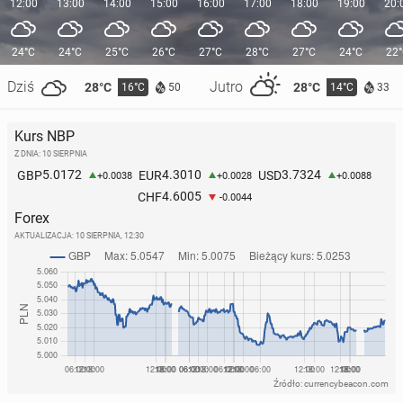
12:00
13:00
14:00
15:00
16:00
17:00
18:00
19:00
20:
24°C
24°C
25°C
26°C
27°C
28°C
27°C
24°C
22
Dziś
Jutro
28°C
28°C
16°C
14°C
50
33
Kurs NBP
Z DNIA: 10 SIERPNIA
5.0172
4.3010
3.7324
GBP
EUR
USD
+0.0038
+0.0028
+0.0088
4.6005
CHF
-0.0044
Forex
AKTUALIZACJA:
10 SIERPNIA, 12:30
Źródło: currencybeacon.com