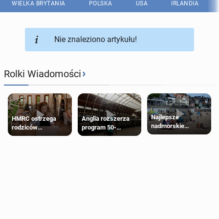
WIELKA BRYTANIA
POLSKA
USA
IRLANDIA
Nie znaleziono artykułu!
›
Rolki Wiadomości
Najlepsze
HMRC ostrzega
Anglia rozszerza
nadmorskie
rodziców
program 50-
miasteczko blisko
pobierających Child
procentowych
Londynu
Benefit. Mogą być
zniżek kolejowych
zobowiązani do
na 18-latków
zwrotu zasiłku