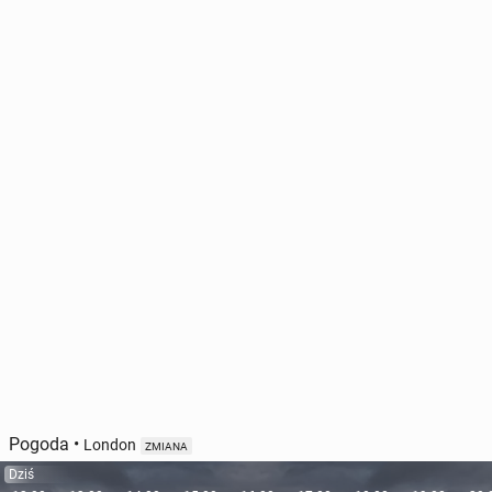
Pogoda
•
London
ZMIANA
Dziś