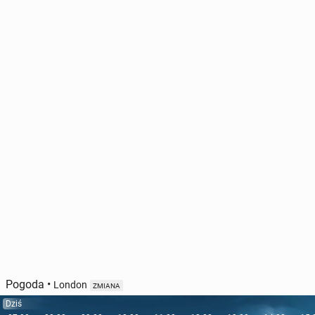
Pogoda
•
London
ZMIANA
Dziś