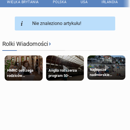
WIELKA BRYTANIA
POLSKA
USA
IRLANDIA
Nie znaleziono artykułu!
›
Rolki Wiadomości
Najlepsze
HMRC ostrzega
Anglia rozszerza
nadmorskie
rodziców
program 50-
miasteczko blisko
pobierających Child
procentowych
Londynu
Benefit. Mogą być
zniżek kolejowych
zobowiązani do
na 18-latków
zwrotu zasiłku