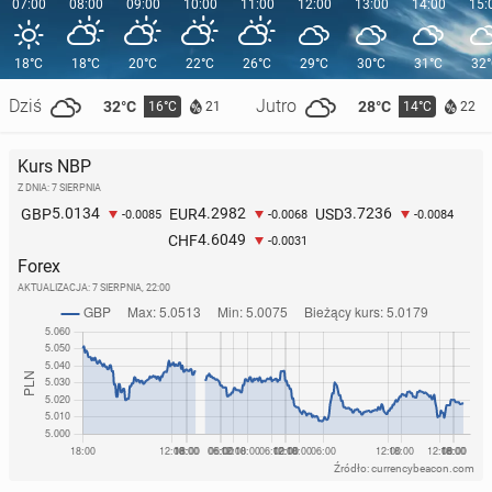
07:00
08:00
09:00
10:00
11:00
12:00
13:00
14:00
15:
18°C
18°C
20°C
22°C
26°C
29°C
30°C
31°C
32
Dziś
Jutro
32°C
28°C
16°C
14°C
21
22
Kurs NBP
Z DNIA: 7 SIERPNIA
5.0134
4.2982
3.7236
GBP
EUR
USD
-0.0085
-0.0068
-0.0084
4.6049
CHF
-0.0031
Forex
AKTUALIZACJA:
7 SIERPNIA, 22:00
Źródło: currencybeacon.com