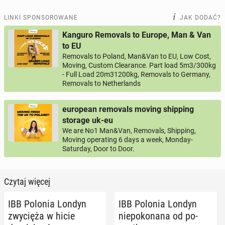
LINKI SPONSOROWANE
JAK DODAĆ?
Kanguro Removals to Europe, Man & Van
to EU
Removals to Poland, Man&Van to EU, Low Cost,
Moving, Custom Clearance. Part load 5m3/300kg
- Full Load 20m31200kg, Removals to Germany,
Removals to Netherlands
european removals moving shipping
storage uk-eu
We are No1 Man&Van, Removals, Shipping,
Moving operating 6 days a week, Monday-
Saturday, Door to Door.
Czytaj więcej
IBB Polonia Londyn
IBB Polonia Londyn
zwy­cię­ża w hicie
nie­po­ko­na­na od po­