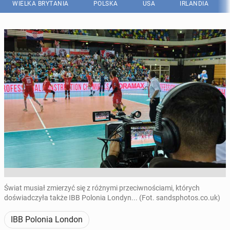
WIELKA BRYTANIA
POLSKA
USA
IRLANDIA
Świat musiał zmierzyć się z różnymi przeciwnościami, których
doświadczyła także IBB Polonia Londyn... (Fot. sandsphotos.co.uk)
IBB Polonia London