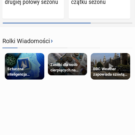
drugiej połowy sezonu
cząt­ku sezonu
›
Rolki Wiadomości
Zasiłki dla osób
Sztuczna
BBC Weather
cierpiących na
inteligencja
zapowiada szóstą
schorzenia
próbowała oszukać
falę upałów w
psychiczne
człowieka
Londynie