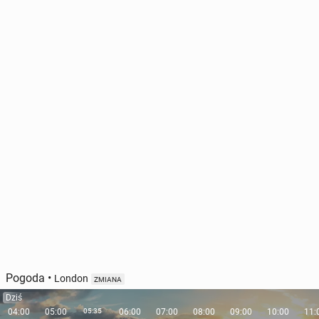
Pogoda
•
London
ZMIANA
Dziś
04:00
05:00
05:35
06:00
07:00
08:00
09:00
10:00
11: