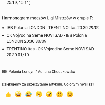
25:19; 15:11)
Har­mo­no­gram meczów Ligi Mi­strzów w grupie F:
IBB Polonia LONDON - TREN­TI­NO Itas 20:30 29/09
OK Vo­jvo­di­na Seme NOVI SAD - IBB Polonia
LONDON 20:30 30/09
TREN­TI­NO Itas - OK Vo­jvo­di­na Seme NOVI SAD
20:30 01/10
IBB Polonia Londyn / Adriana Chodakowska
Dziękujemy za przeczytanie artykułu. Co o tym myślisz?