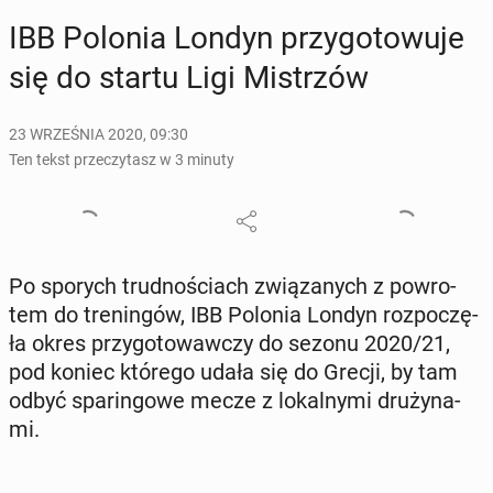
IBB Polonia Londyn przy­go­to­wu­je
się do startu Ligi Mi­strzów
23 WRZEŚNIA 2020, 09:30
Ten tekst przeczytasz w 3 minuty
Po sporych trud­no­ściach zwią­za­nych z po­wro­
tem do tre­nin­gów, IBB Polonia Londyn roz­po­czę­
ła okres przy­go­to­waw­czy do sezonu 2020/21,
pod koniec którego udała się do Grecji, by tam
odbyć spa­rin­go­we mecze z lo­kal­ny­mi dru­ży­na­
mi.