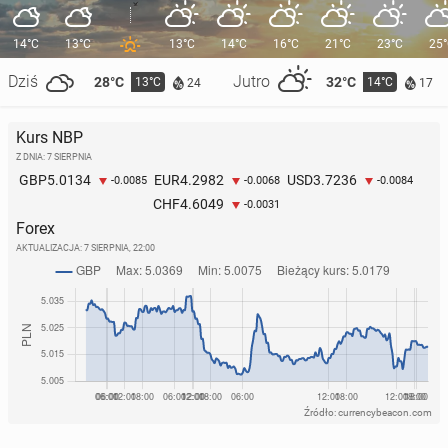
14°C
13°C
13°C
14°C
16°C
21°C
23°C
25
Dziś
Jutro
28°C
32°C
13°C
14°C
24
17
Kurs NBP
Z DNIA: 7 SIERPNIA
5.0134
4.2982
3.7236
GBP
EUR
USD
-0.0085
-0.0068
-0.0084
4.6049
CHF
-0.0031
Forex
AKTUALIZACJA:
7 SIERPNIA, 22:00
Źródło: currencybeacon.com