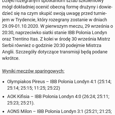
Dzięki ro­ze­gra­nym spo­tka­niom sztab szko­le­nio­wy
mógł do­kład­niej ocenić obecną formę drużyny i do­wie­
dzieć się na czym skupić swoją uwagę przed tur­nie­
jem w Try­den­cie, który ro­ze­gra­ny zo­sta­nie w dniach
29.09-01.10.2020. W pierw­szym meczu, 29 wrze­śnia o
20:30, na­prze­ciw­ko siatki stanie IBB Polonia Londyn
oraz Tren­ti­no Itas. Z kolei w środę 30 wrze­śnia Mistrz
Serbii również o go­dzi­nie 20:30 po­dej­mie Mistrza
Anglii. Szcze­gó­ły do­ty­czą­ce trans­mi­sji będą podane
wkrótce.
Wyniki meczów spa­rin­go­wych:
Olym­pia­kos Pireus – IBB Polonia Londyn 4:1 (25:14;
25:14; 25:15; 11:25; 25:22)
AOK Kifisia – IBB Polonia Londyn 4:0 (26:24; 25:11;
25:23; 25:21).
AONS Milon – IBB Polonia Londyn 3:1 (25:21; 21:25;