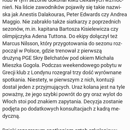
nień. Na liście za­wod­ni­ków po­ja­wi­ły się takie na­zwi­
ska jak Anestis Da­la­ko­uras, Peter Edwards czy Andrea
Maggio. Nie za­bra­kło także siat­ka­rzy z po­przed­nich
sezonów, m.in. ka­pi­ta­na Bar­to­sza Ki­sie­le­wi­cza czy
olim­pij­czy­ka Adena Tuttona. Do ekipy do­łą­czył też
Marcus Nilsson, który przy­go­to­wa­nia do sezonu roz­
po­czął w Polsce, gdzie tre­no­wał z pierw­szą
drużyną PGE Skry Beł­cha­tów pod okiem Michała
Mieszka Gogola. Podczas week­en­do­we­go pobytu w
Grecji klub z Londynu ro­ze­grał trzy dość wy­rów­na­ne
spo­tka­nia. Nie­ste­ty, w pierw­szym z nich, kon­tu­zji
dostał jeden z przyj­mu­ją­cych. Uraz kolana jest na tyle
poważny, że jego szybki powrót do gry oraz wylot do
Włoch stoi pod znakiem za­py­ta­nia. Decyzja zo­sta­nie
podjęta po do­dat­ko­wych kon­sul­ta­cjach z kadrą me­
dycz­ną.