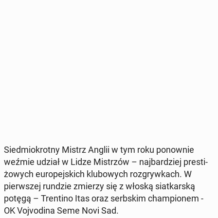
Sied­mio­krot­ny Mistrz Anglii w tym roku po­now­nie
weźmie udział w Lidze Mi­strzów – naj­bar­dziej pre­sti­
żo­wych eu­ro­pej­skich klu­bo­wych roz­gryw­kach. W
pierw­szej rundzie zmierzy się z włoską siat­kar­ską
potęgą – Tren­ti­no Itas oraz serb­skim cham­pio­nem -
OK Vo­jvo­di­na Seme Novi Sad.