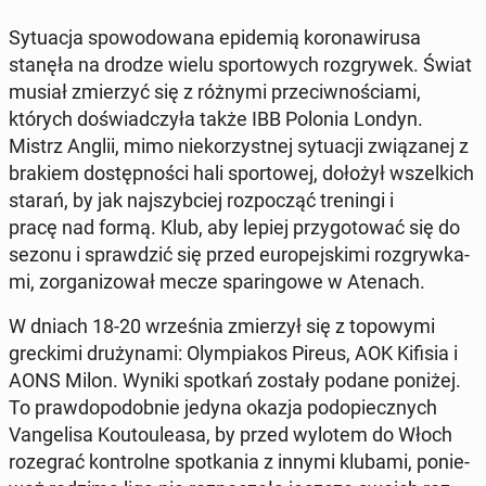
Sy­tu­acja spo­wo­do­wa­na epi­de­mią ko­ro­na­wi­ru­sa
stanęła na drodze wielu spor­to­wych roz­gry­wek. Świat
musiał zmie­rzyć się z różnymi prze­ciw­no­ścia­mi,
których do­świad­czy­ła także IBB Polonia Londyn.
Mistrz Anglii, mimo nie­ko­rzyst­nej sy­tu­acji zwią­za­nej z
brakiem do­stęp­no­ści hali spor­to­wej, dołożył wszel­kich
starań, by jak naj­szyb­ciej roz­po­cząć tre­nin­gi i
pracę nad formą. Klub, aby lepiej przy­go­to­wać się do
sezonu i spraw­dzić się przed eu­ro­pej­ski­mi roz­gryw­ka­
mi, zor­ga­ni­zo­wał mecze spa­rin­go­we w Atenach.
W dniach 18-20 wrze­śnia zmie­rzył się z to­po­wy­mi
grec­ki­mi dru­ży­na­mi: Olym­pia­kos Pireus, AOK Kifisia i
AONS Milon. Wyniki spotkań zostały podane poniżej.
To praw­do­po­dob­nie jedyna okazja pod­opiecz­nych
Van­ge­li­sa Ko­uto­ule­asa, by przed wylotem do Włoch
ro­ze­grać kon­tro­l­ne spo­tka­nia z innymi klubami, po­nie­