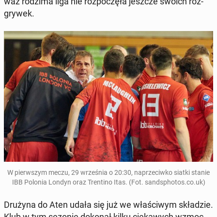
waż rodzima liga nie roz­po­czę­ła jeszcze swoich roz­
gry­wek.
W pierw­szym meczu, 29 wrze­śnia o 20:30, na­prze­ciw­ko siatki stanie
IBB Polonia Londyn oraz Tren­ti­no Itas. (Fot. sand­spho­tos.co.uk)
Drużyna do Aten udała się już we wła­ści­wym skła­dzie.
Klub w tym sezonie dokonał kilku cie­ka­wych wzmoc­