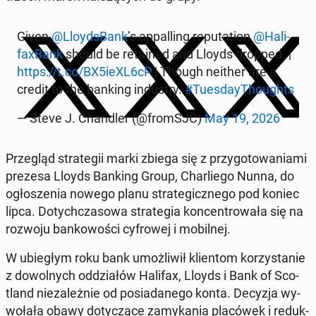
Given
@Lloyds­Bank
’s ap­pal­ling re­pu­ta­tion
@Ha­li­
fa­xBank
should be re­ta­ined and Lloyds dropped. |
https://t.co/BX5ieXL6cP
| Though neither are a
credit to the banking in­du­stry.
#Tu­es­day­Tho­ughts
— Steve J. Chan­dler (@fromSJC)
May 19, 2026
Prze­gląd stra­te­gii marki zbiega się z przy­go­to­wa­nia­mi
prezesa Lloyds Banking Group, Char­lie­go Nunna, do
ogło­sze­nia nowego planu stra­te­gicz­ne­go pod koniec
lipca. Do­tych­cza­so­wa stra­te­gia kon­cen­tro­wa­ła się na
rozwoju ban­ko­wo­ści cy­fro­wej i mo­bil­nej.
W ubie­głym roku bank umoż­li­wił klien­tom ko­rzy­sta­nie
z do­wol­nych od­dzia­łów Halifax, Lloyds i Bank of Sco­
tland nie­za­leż­nie od po­sia­da­ne­go konta. Decyzja wy­
wo­ła­ła obawy do­ty­czą­ce za­my­ka­nia pla­có­wek i re­duk­