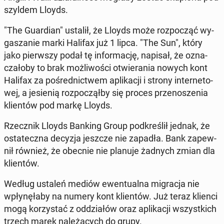
szyldem Lloyds.
"The Gu­ar­dian" ustalił, że Lloyds może roz­po­cząć wy­
ga­sza­nie marki Halifax już 1 lipca. "The Sun", który
jako pierw­szy podał tę in­for­ma­cję, napisał, że ozna­
cza­ło­by to brak moż­li­wo­ści otwie­ra­nia nowych kont
Halifax za po­śred­nic­twem apli­ka­cji i strony in­ter­ne­to­
wej, a je­sie­nią roz­po­czął­by się proces prze­no­sze­nia
klien­tów pod markę Lloyds.
Rzecz­nik Lloyds Banking Group pod­kre­ślił jednak, że
osta­tecz­na decyzja jeszcze nie zapadła. Bank za­pew­
nił również, że obecnie nie planuje żadnych zmian dla
klien­tów.
Według ustaleń mediów ewen­tu­al­na mi­gra­cja nie
wpły­nę­ła­by na numery kont klien­tów. Już teraz klienci
mogą ko­rzy­stać z od­dzia­łów oraz apli­ka­cji wszyst­kich
trzech marek na­le­żą­cych do grupy.