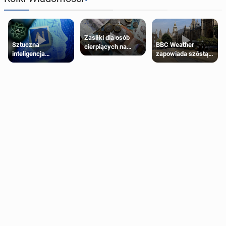
Zasiłki dla osób
Sztuczna
BBC Weather
cierpiących na
inteligencja
zapowiada szóstą
schorzenia
próbowała oszukać
falę upałów w
psychiczne
człowieka
Londynie