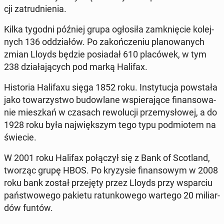
cji za­trud­nie­nia.
Kilka tygodni później grupa ogło­si­ła za­mknię­cie ko­lej­
nych 136 od­dzia­łów. Po za­koń­cze­niu pla­no­wa­nych
zmian Lloyds będzie po­sia­dał 610 pla­có­wek, w tym
238 dzia­ła­ją­cych pod marką Halifax.
Hi­sto­ria Ha­li­fa­xu sięga 1852 roku. In­sty­tu­cja po­wsta­ła
jako to­wa­rzy­stwo bu­dow­la­ne wspie­ra­ją­ce fi­nan­so­wa­
nie miesz­kań w czasach re­wo­lu­cji prze­my­sło­wej, a do
1928 roku była naj­więk­szym tego typu pod­mio­tem na
świecie.
W 2001 roku Halifax po­łą­czył się z Bank of Sco­tland,
tworząc grupę HBOS. Po kry­zy­sie fi­nan­so­wym w 2008
roku bank został prze­ję­ty przez Lloyds przy wspar­ciu
pań­stwo­we­go pakietu ra­tun­ko­we­go wartego 20 mi­liar­
dów funtów.