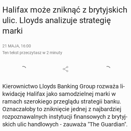
Halifax może zniknąć z bry­tyj­skich
ulic. Lloyds ana­li­zu­je stra­te­gię
marki
21 MAJA, 16:00
Ten tekst przeczytasz w 2 minuty
Kie­row­nic­two Lloyds Banking Group rozważa li­
kwi­da­cję Halifax jako sa­mo­dziel­nej marki w
ramach sze­ro­kie­go prze­glą­du stra­te­gii banku.
Ozna­cza­ło­by to znik­nię­cie jednej z naj­bar­dziej
roz­po­zna­wal­nych in­sty­tu­cji fi­nan­so­wych z bry­tyj­
skich ulic han­dlo­wych - zauważa "The Gu­ar­dian".