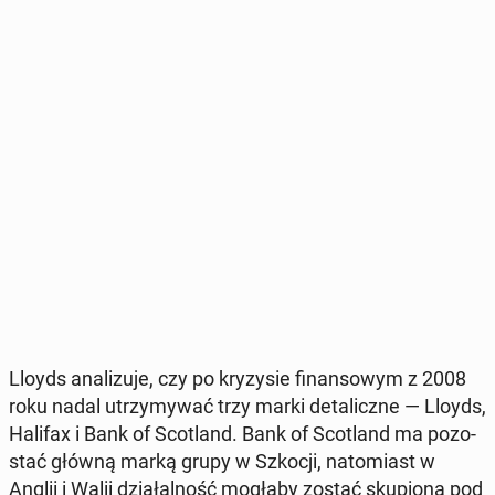
Lloyds ana­li­zu­je, czy po kry­zy­sie fi­nan­so­wym z 2008
roku nadal utrzy­my­wać trzy marki de­ta­licz­ne — Lloyds,
Halifax i Bank of Sco­tland. Bank of Sco­tland ma po­zo­
stać główną marką grupy w Szkocji, na­to­miast w
Anglii i Walii dzia­łal­ność mogłaby zostać sku­pio­na pod