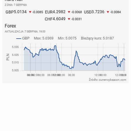
Z DNIA: 7 SIERPNIA
5.0134
4.2982
3.7236
GBP
EUR
USD
-0.0085
-0.0068
-0.0084
4.6049
CHF
-0.0031
Forex
AKTUALIZACJA:
7 SIERPNIA, 19:00
Źródło: currencybeacon.com