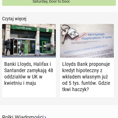
Saturday, Door to Door.
Czytaj więcej
Banki Lloyds, Halifax i
Lloyds Bank pro­po­nu­je
San­tan­der za­my­ka­ją 48
kredyt hi­po­tecz­ny z
od­dzia­łów w UK w
wkładem własnym już
kwiet­niu i maju
od 5 tys. funtów. Gdzie
tkwi haczyk?
›
Rolki Wiadomości