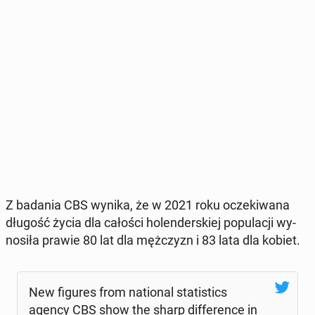
Z badania CBS wynika, że w 2021 roku ocze­ki­wa­na
długość życia dla całości ho­len­der­skiej po­pu­la­cji wy­
no­si­ła prawie 80 lat dla męż­czyzn i 83 lata dla kobiet.
New figures from na­tio­nal sta­ti­stics
agency CBS show the sharp dif­fe­ren­ce in