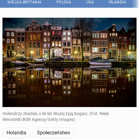
WIELKA BRYTANIA
POLSKA
USA
IRLANDIA
Holendrzy zbadali, o ile lat dłużej żyją bogaci. (Fot. Niels
Wenstedt/BSR Agency/Getty Images)
Holandia
Społeczeństwo