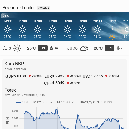
Pogoda
•
London
ZMIANA
Dziś
14:00
15:00
16:00
17:00
18:00
19:00
20:00
20:39
21:
25°C
25°C
25°C
25°C
24°C
23°C
21°C
19
Dziś
Jutro
25°C
28°C
10°C
11°C
34
21
Kurs NBP
Z DNIA: 7 SIERPNIA
5.0134
4.2982
3.7236
GBP
EUR
USD
-0.0085
-0.0068
-0.0084
4.6049
CHF
-0.0031
Forex
AKTUALIZACJA:
7 SIERPNIA, 14:30