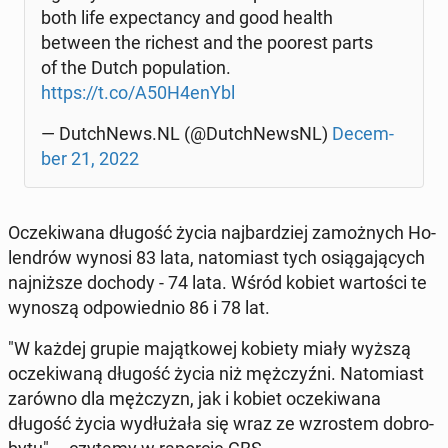
both life expec­tan­cy and good health
between the richest and the poorest parts
of the Dutch po­pu­la­tion.
https://t.co/A50H4enYbl
— Dutch­News.NL (@Dutch­New­sNL)
De­cem­
ber 21, 2022
Ocze­ki­wa­na długość życia naj­bar­dziej za­moż­nych Ho­
len­drów wynosi 83 lata, na­to­miast tych osią­ga­ją­cych
naj­niż­sze dochody - 74 lata. Wśród kobiet war­to­ści te
wynoszą od­po­wied­nio 86 i 78 lat.
"W każdej grupie ma­jąt­ko­wej kobiety miały wyższą
ocze­ki­wa­ną długość życia niż męż­czyź­ni. Na­to­miast
zarówno dla męż­czyzn, jak i kobiet ocze­ki­wa­na
długość życia wy­dłu­ża­ła się wraz ze wzro­stem do­bro­