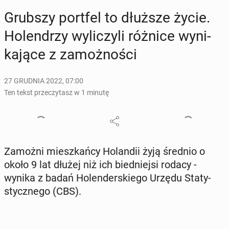
Grubszy portfel to dłuższe życie.
Ho­len­drzy wy­li­czy­li różnice wy­ni­
ka­ją­ce z za­moż­no­ści
27 GRUDNIA 2022, 07:00
Ten tekst przeczytasz w 1 minutę
Zamożni miesz­kań­cy Ho­lan­dii żyją średnio o
około 9 lat dłużej niż ich bied­niej­si rodacy -
wynika z badań Ho­len­der­skie­go Urzędu Sta­ty­
stycz­ne­go (CBS).