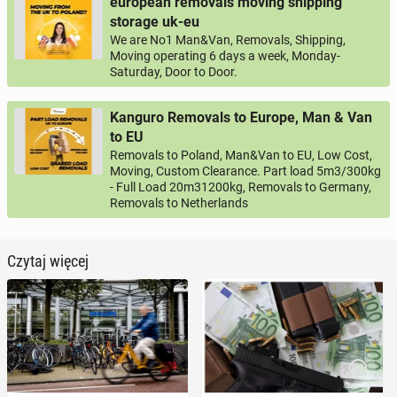
european removals moving shipping
storage uk-eu
We are No1 Man&Van, Removals, Shipping,
Moving operating 6 days a week, Monday-
Saturday, Door to Door.
Kanguro Removals to Europe, Man & Van
to EU
Removals to Poland, Man&Van to EU, Low Cost,
Moving, Custom Clearance. Part load 5m3/300kg
- Full Load 20m31200kg, Removals to Germany,
Removals to Netherlands
Czytaj więcej