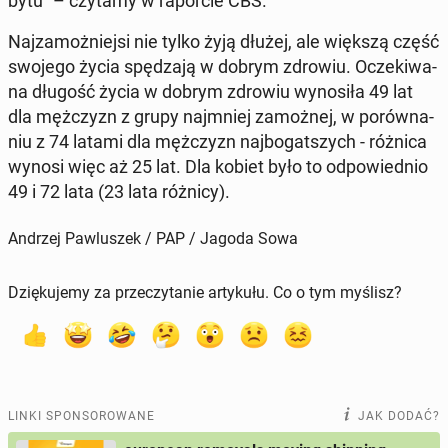
by­tu" – czytamy w ra­por­cie CBS.
Naj­za­moż­niej­si nie tylko żyją dłużej, ale większą część
swojego życia spę­dza­ją w dobrym zdrowiu. Ocze­ki­wa­
na długość życia w dobrym zdrowiu wy­no­si­ła 49 lat
dla męż­czyzn z grupy naj­mniej za­moż­nej, w po­rów­na­
niu z 74 latami dla męż­czyzn naj­bo­gat­szych - różnica
wynosi więc aż 25 lat. Dla kobiet było to od­po­wied­nio
49 i 72 lata (23 lata różnicy).
Andrzej Pawluszek / PAP / Jagoda Sowa
Dziękujemy za przeczytanie artykułu. Co o tym myślisz?
LINKI SPONSOROWANE
JAK DODAĆ?