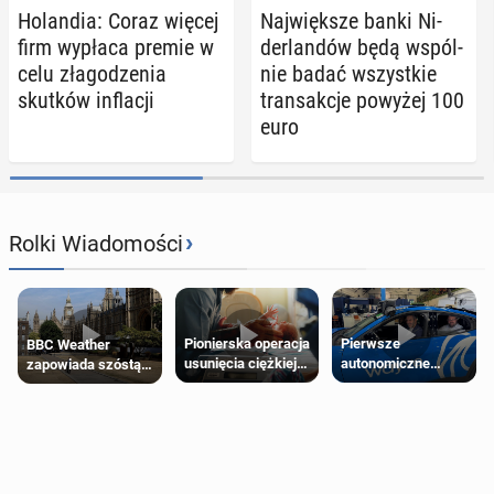
Ho­lan­dia: Coraz więcej
Naj­więk­sze banki Ni­
firm wypłaca premie w
der­lan­dów będą wspól­
celu zła­go­dze­nia
nie badać wszyst­kie
skutków in­fla­cji
trans­ak­cje powyżej 100
euro
›
Rolki Wiadomości
Pierwsze
Pionierska operacja
BBC Weather
autonomiczne
usunięcia ciężkiej
zapowiada szóstą
Ubery pojawią się
wady wrodzonej
falę upałów w
w Londynie jeszcze
płodu w łonie matki
Londynie
tego lata