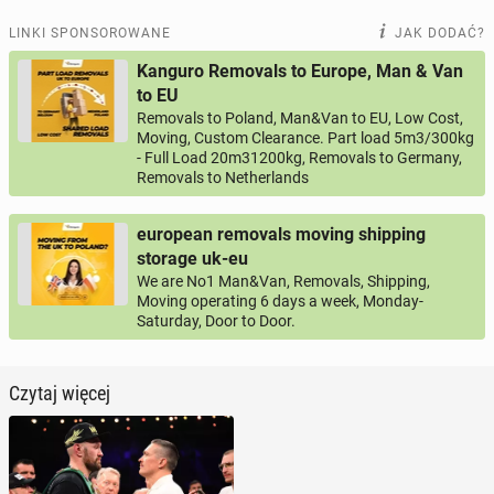
LINKI SPONSOROWANE
JAK DODAĆ?
Kanguro Removals to Europe, Man & Van
to EU
Removals to Poland, Man&Van to EU, Low Cost,
Moving, Custom Clearance. Part load 5m3/300kg
- Full Load 20m31200kg, Removals to Germany,
Removals to Netherlands
european removals moving shipping
storage uk-eu
We are No1 Man&Van, Removals, Shipping,
Moving operating 6 days a week, Monday-
Saturday, Door to Door.
Czytaj więcej