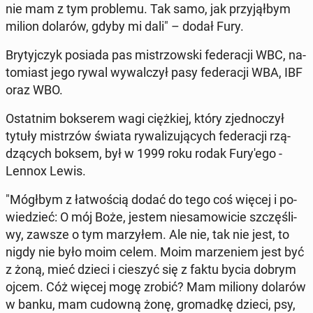
nie mam z tym pro­ble­mu. Tak samo, jak przy­jął­bym
milion dolarów, gdyby mi dali" – dodał Fury.
Bry­tyj­czyk posiada pas mi­strzow­ski fe­de­ra­cji WBC, na­
to­miast jego rywal wy­wal­czył pasy fe­de­ra­cji WBA, IBF
oraz WBO.
Ostat­nim bok­se­rem wagi cięż­kiej, który zjed­no­czył
tytuły mi­strzów świata ry­wa­li­zu­ją­cych fe­de­ra­cji rzą­
dzą­cych boksem, był w 1999 roku rodak Fu­ry­'e­go -
Lennox Lewis.
"Mógłbym z ła­two­ścią dodać do tego coś więcej i po­
wie­dzieć: O mój Boże, jestem nie­sa­mo­wi­cie szczę­śli­
wy, zawsze o tym ma­rzy­łem. Ale nie, tak nie jest, to
nigdy nie było moim celem. Moim ma­rze­niem jest być
z żoną, mieć dzieci i cieszyć się z faktu bycia dobrym
ojcem. Cóż więcej mogę zrobić? Mam miliony dolarów
w banku, mam cudowną żonę, gro­mad­kę dzieci, psy,