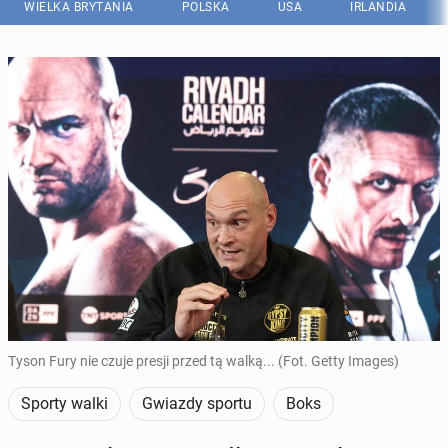
WIELKA BRYTANIA
POLSKA
USA
IRLANDIA
Tyson Fury nie czuje presji przed tą walką... (Fot. Getty Images)
Sporty walki
Gwiazdy sportu
Boks