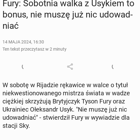
Fury: So­bot­nia walka z Usykiem to
bonus, nie muszę już nic udo­wad­
niać
14 MAJA 2024, 16:30
Ten tekst przeczytasz w 2 minuty
W sobotę w Ri­ja­dzie rę­ka­wi­ce w walce o tytuł
nie­kwe­stio­no­wa­ne­go mistrza świata w wadze
cięż­kiej skrzy­żu­ją Bry­tyj­czyk Tyson Fury oraz
Ukra­iniec Ołek­sandr Usyk. "Nie muszę już nic
udo­wad­niać" - stwier­dził Fury w wy­wia­dzie dla
stacji Sky.