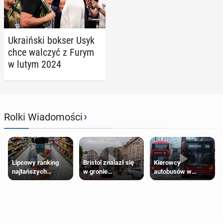
Ukra­iń­ski bokser Usyk
chce walczyć z Furym
w lutym 2024
›
Rolki Wiadomości
Lipcowy ranking
Bristol znalazł się
Kierowcy
najtańszych
w gronie
autobusów w
supermarketów
najlepszych
Londynie
kierunków podróży
zapowiadają strajki
na świecie