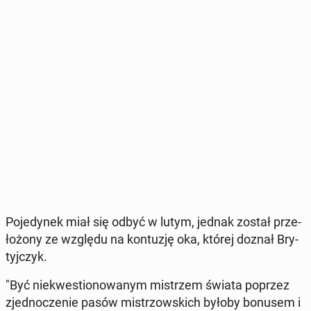
Po­je­dy­nek miał się odbyć w lutym, jednak został prze­
ło­żo­ny ze względu na kon­tu­zję oka, której doznał Bry­
tyj­czyk.
"Być nie­kwe­stio­no­wa­nym mi­strzem świata poprzez
zjed­no­cze­nie pasów mi­strzow­skich byłoby bonusem i