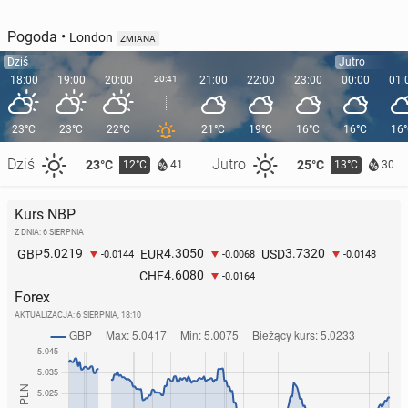
Pogoda
•
London
ZMIANA
Dziś
Jutro
18:00
19:00
20:00
20:41
21:00
22:00
23:00
00:00
01:
23°C
23°C
22°C
21°C
19°C
16°C
16°C
16
Dziś
Jutro
23°C
25°C
12°C
13°C
41
30
Kurs NBP
Z DNIA: 6 SIERPNIA
5.0219
4.3050
3.7320
GBP
EUR
USD
-0.0144
-0.0068
-0.0148
4.6080
CHF
-0.0164
Forex
AKTUALIZACJA:
6 SIERPNIA, 18:10