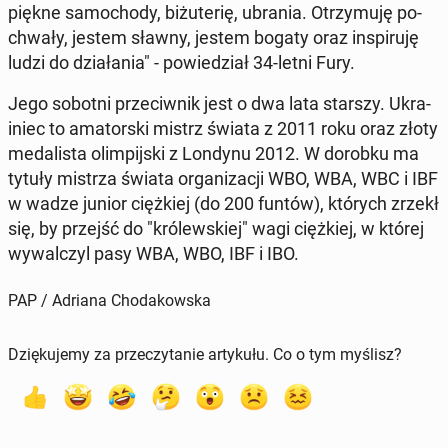
piękne sa­mo­cho­dy, bi­żu­te­rię, ubrania. Otrzy­mu­ję po­
chwa­ły, jestem sławny, jestem bogaty oraz in­spi­ru­ję
ludzi do dzia­ła­nia" - po­wie­dział 34-letni Fury.
Jego sobotni prze­ciw­nik jest o dwa lata starszy. Ukra­
iniec to ama­tor­ski mistrz świata z 2011 roku oraz złoty
me­da­li­sta olim­pij­ski z Londynu 2012. W dorobku ma
tytuły mistrza świata or­ga­ni­za­cji WBO, WBA, WBC i IBF
w wadze junior cięż­kiej (do 200 funtów), których zrzekł
się, by przejść do "kró­lew­skiej" wagi cięż­kiej, w której
wy­wal­czyl pasy WBA, WBO, IBF i IBO.
PAP / Adriana Chodakowska
Dziękujemy za przeczytanie artykułu. Co o tym myślisz?