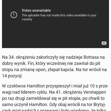
Na 34. okrą­że­niu za­koń­czy­ły się na­dzie­je Bottasa na
dobry wynik. Fin, który wcze­śniej nie zawitał do pit
stopu na zmianę opon, złapał kapcia. Na tor wrócił na
14 pozycji.
W czo­łów­ce Ha­mil­ton przy­spie­szył i miał już 10 s prze­
wa­gi nad liderem cyklu. Na 41. okrą­że­niu Ver­stap­pen
po raz drugi za­mel­do­wał się w pit stopie, po chwili to
samo uczynił Ha­mil­ton. Gdy obaj wrócili na tor Bry­tyj­
czyk miał nadal 9 s prze­wa­gi i było wiadomo, że tylko