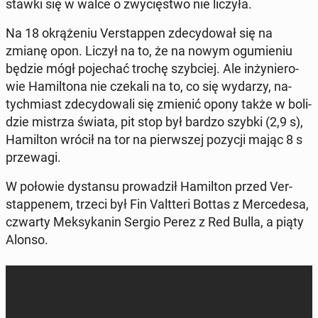
stawki się w walce o zwy­cię­stwo nie liczyła.
Na 18 okrą­że­niu Ver­stap­pen zde­cy­do­wał się na
zmianę opon. Liczył na to, że na nowym ogu­mie­niu
będzie mógł po­je­chać trochę szyb­ciej. Ale in­ży­nie­ro­
wie Ha­mil­to­na nie czekali na to, co się wydarzy, na­
tych­miast zde­cy­do­wa­li się zmienić opony także w bo­li­
dzie mistrza świata, pit stop był bardzo szybki (2,9 s),
Ha­mil­ton wrócił na tor na pierw­szej pozycji mając 8 s
prze­wa­gi.
W połowie dy­stan­su pro­wa­dził Ha­mil­ton przed Ver­
stap­pe­nem, trzeci był Fin Valt­te­ri Bottas z Mer­ce­de­sa,
czwarty Mek­sy­ka­nin Sergio Perez z Red Bulla, a piąty
Alonso.