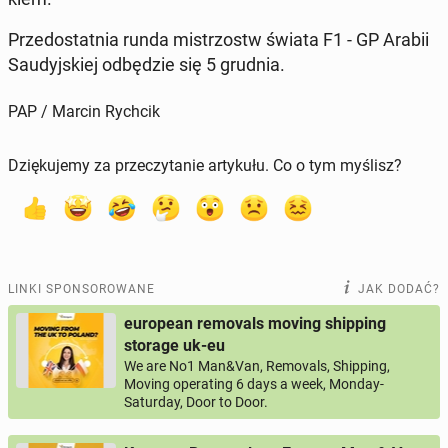
Przed­ostat­nia runda mi­strzostw świata F1 - GP Arabii
Sau­dyj­skiej od­bę­dzie się 5 grudnia.
PAP / Marcin Rychcik
Dziękujemy za przeczytanie artykułu. Co o tym myślisz?
LINKI SPONSOROWANE
JAK DODAĆ?
european removals moving shipping
storage uk-eu
We are No1 Man&Van, Removals, Shipping,
Moving operating 6 days a week, Monday-
Saturday, Door to Door.