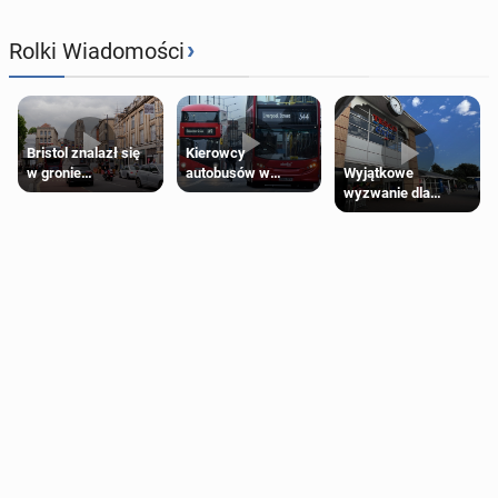
›
Rolki Wiadomości
Bristol znalazł się
Kierowcy
Wyjątkowe
w gronie
autobusów w
wyzwanie dla
najlepszych
Londynie
posiadaczy kart
kierunków podróży
zapowiadają strajki
Tesco Clubcard!
na świecie