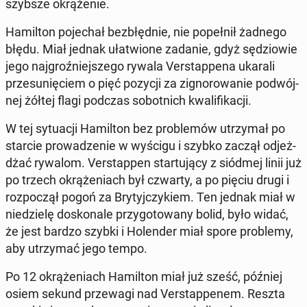
szyb­sze okrą­że­nie.
Ha­mil­ton po­je­chał bez­błęd­nie, nie po­peł­nił żadnego
błędu. Miał jednak uła­twio­ne zadanie, gdyż sę­dzio­wie
jego naj­groź­niej­sze­go rywala Ver­stap­pe­na ukarali
prze­su­nię­ciem o pięć pozycji za zi­gno­ro­wa­nie po­dwój­
nej żółtej flagi podczas so­bot­nich kwa­li­fi­ka­cji.
W tej sy­tu­acji Ha­mil­ton bez pro­ble­mów utrzy­mał po
starcie pro­wa­dze­nie w wyścigu i szybko zaczął od­jeż­
dżać rywalom. Ver­stap­pen star­tu­ją­cy z siódmej linii już
po trzech okrą­że­niach był czwarty, a po pięciu drugi i
roz­po­czął pogoń za Bry­tyj­czy­kiem. Ten jednak miał w
nie­dzie­lę do­sko­na­le przy­go­to­wa­ny bolid, było widać,
że jest bardzo szybki i Ho­len­der miał spore pro­ble­my,
aby utrzy­mać jego tempo.
Po 12 okrą­że­niach Ha­mil­ton miał już sześć, później
osiem sekund prze­wa­gi nad Ver­stap­pe­nem. Reszta