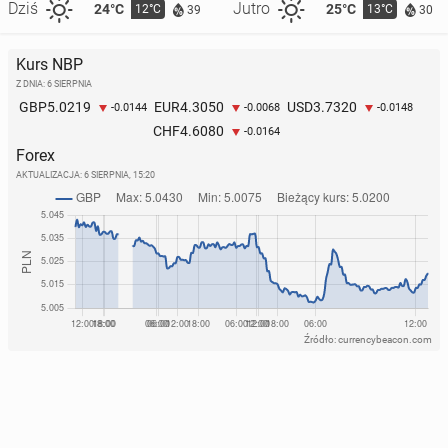
Dziś
Jutro
24°C
25°C
12°C
13°C
39
30
Kurs NBP
Z DNIA: 6 SIERPNIA
5.0219
4.3050
3.7320
GBP
EUR
USD
-0.0144
-0.0068
-0.0148
4.6080
CHF
-0.0164
Forex
AKTUALIZACJA:
6 SIERPNIA, 15:20
Źródło: currencybeacon.com