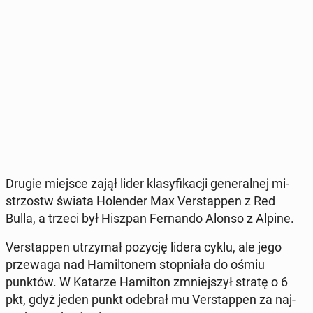
Drugie miejsce zajął lider kla­sy­fi­ka­cji ge­ne­ral­nej mi­
strzostw świata Ho­len­der Max Ver­stap­pen z Red
Bulla, a trzeci był Hiszpan Fer­nan­do Alonso z Alpine.
Ver­stap­pen utrzy­mał pozycję lidera cyklu, ale jego
prze­wa­ga nad Ha­mil­to­nem stop­nia­ła do ośmiu
punktów. W Katarze Ha­mil­ton zmniej­szył stratę o 6
pkt, gdyż jeden punkt odebrał mu Ver­stap­pen za naj­