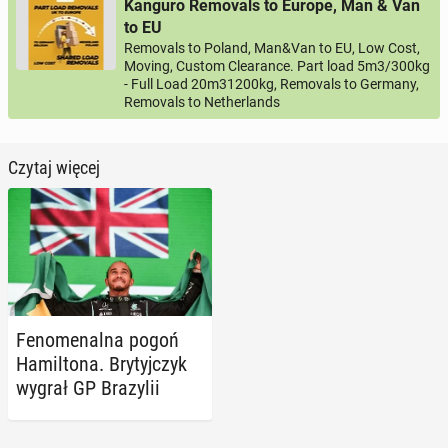
Kanguro Removals to Europe, Man & Van
to EU
Removals to Poland, Man&Van to EU, Low Cost,
Moving, Custom Clearance. Part load 5m3/300kg
- Full Load 20m31200kg, Removals to Germany,
Removals to Netherlands
Czytaj więcej
Fe­no­me­nal­na pogoń
Ha­mil­to­na. Bry­tyj­czyk
wygrał GP Bra­zy­lii