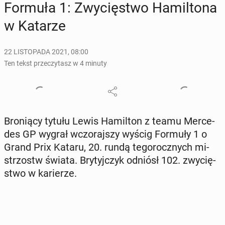
Formuła 1: Zwy­cię­stwo Ha­mil­to­na
w Katarze
22 LISTOPADA 2021, 08:00
Ten tekst przeczytasz w 4 minuty
Bro­nią­cy tytułu Lewis Ha­mil­ton z teamu Mer­ce­
des GP wygrał wczo­raj­szy wyścig Formuły 1 o
Grand Prix Kataru, 20. rundą te­go­rocz­nych mi­
strzostw świata. Bry­tyj­czyk odniósł 102. zwy­cię­
stwo w ka­rie­rze.