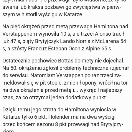
awaria lub kraksa pozbawi go zwy­cię­stwa w pierw­
szym w hi­sto­rii wyścigu w Katarze.
Na pięć okrążeń przed metą prze­wa­ga Ha­mil­to­na nad
Ver­stap­pe­nem wy­no­si­ła 10 s, ale trzeci Alonso tracił
już 47 s, piąty Bry­tyj­czyk Lando Norris z McLa­re­na 54
s, a szósty Francuz Esteban Ocon z Alpine 65 s.
Osta­tecz­nie pe­cho­wiec Bottas do mety nie do­je­chał.
Na 50. okrą­że­niu zgłosił pro­ble­my tech­nicz­ne i zjechał
do serwisu. Na­to­miast Ver­stap­pen po raz trzeci za­
mel­do­wał się w pit stopie, zmienił opony, wrócił na tor
na dwa okrą­że­nia przed metą i... wy­krę­cił naj­lep­szy
czas, za co otrzy­mał jeden do­dat­ko­wy punkt.
Dzięki temu jego strata do Ha­mil­to­na wy­nio­sła w
Katarze tylko 6 pkt. Ho­len­der ma na dwa wyścigi
przed końcem sezonu 8 pkt prze­wa­gi nad Bry­tyj­czy­
kiem.