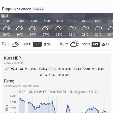
Pogoda
•
London
ZMIANA
Dziś
12:00
13:00
14:00
15:00
16:00
17:00
18:00
19:00
20:
26°C
26°C
26°C
27°C
28°C
28°C
28°C
26°C
24
Dziś
Jutro
28°C
32°C
11°C
14°C
38
18
Kurs NBP
Z DNIA: 7 SIERPNIA
5.0134
4.2982
3.7236
GBP
EUR
USD
-0.0085
-0.0068
-0.0084
4.6049
CHF
-0.0031
Forex
AKTUALIZACJA:
7 SIERPNIA, 22:00