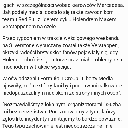
lgach, w szcze­gól­no­ści wobec kie­row­ców Mer­ce­de­sa.
Jak podały media, dostało się także za­wod­ni­kom
teamu Red Bull z liderem cyklu Ho­len­drem Maxem
Ver­stap­pe­nem na czele.
Przed ty­go­dniem w trakcie wy­ści­go­we­go week­en­du
na Si­lver­sto­ne wy­bu­cza­ny został także Ver­stap­pen,
okrzyki radości bry­tyj­skich fanów po­ja­wia­ły się, gdy
Ho­len­der obrócił się na torze oraz miał pro­ble­my z sa­
mo­cho­dem w trakcie wyścigu.
W oświad­cze­niu Formuła 1 Group i Liberty Media
ujaw­ni­ły, że "nie­któ­rzy fani byli pod­da­wa­ni cał­ko­wi­cie
nie­do­pusz­czal­nym na­ci­skom ze strony innych osób".
"Roz­ma­wia­li­śmy z lo­kal­ny­mi or­ga­ni­za­to­ra­mi i służ­ba­
mi bez­pie­czeń­stwa. Po­roz­ma­wia­my z tymi, którzy
zgło­si­li te in­cy­den­ty i trak­tu­je­my to bardzo po­waż­nie.
Tego typu za­cho­wa­nie jest nie­do­pusz­czal­ne i nie