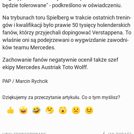
będzie to­le­ro­wa­ne" - pod­kre­ślo­no w oświad­cze­niu.
Na try­bu­nach toru Spiel­berg w trakcie ostat­nich tre­nin­
gów i kwa­li­fi­ka­cji było prawie 50 tysięcy ho­len­der­skich
fanów, którzy przy­je­cha­li do­pin­go­wać Ver­stap­pe­na. To
właśnie oni są po­dej­rze­wa­ni o wy­gwiz­da­nie za­wod­ni­
ków teamu Mer­ce­des.
Za­cho­wa­nie fanów ne­ga­tyw­nie ocenił także szef
ekipy Mer­ce­des Au­striak Toto Wolff.
PAP / Marcin Rychcik
Dziękujemy za przeczytanie artykułu. Co o tym myślisz?