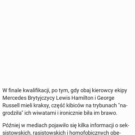
W finale kwa­li­fi­ka­cji, po tym, gdy obaj kie­row­cy ekipy
Mer­ce­des Bry­tyj­czy­cy Lewis Ha­mil­ton i George
Russell mieli kraksy, część kibiców na try­bu­nach "na­
gro­dzi­ła" ich wi­wa­ta­mi i iro­nicz­nie biła im brawo.
Później w mediach po­ja­wi­ło się kilka in­for­ma­cji o sek­
si­stow­skich, ra­si­stow­skich i ho­mo­fo­bicz­nych obe­