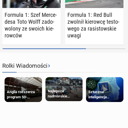
Formuła 1: Szef Mer­ce­
Formuła 1: Red Bull
de­sa Toto Wolff za­do­
zwolnił kie­row­cę te­sto­
wo­lo­ny ze swoich kie­
we­go za ra­si­stow­skie
row­ców
uwagi
›
Rolki Wiadomości
Najlepsze
Anglia rozszerza
Sztuczna
nadmorskie
program 50-
inteligencja
miasteczko blisko
procentowych
próbowała oszukać
Londynu
zniżek kolejowych
człowieka
na 18-latków