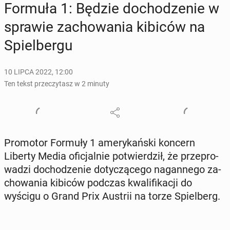
Formuła 1: Będzie do­cho­dze­nie w
sprawie za­cho­wa­nia kibiców na
Spiel­ber­gu
10 LIPCA 2022, 12:00
Ten tekst przeczytasz w 2 minuty
Pro­mo­tor Formuły 1 ame­ry­kań­ski koncern
Liberty Media ofi­cjal­nie po­twier­dził, że prze­pro­
wa­dzi do­cho­dze­nie do­ty­czą­ce­go na­gan­ne­go za­
cho­wa­nia kibiców podczas kwa­li­fi­ka­cji do
wyścigu o Grand Prix Austrii na torze Spiel­berg.